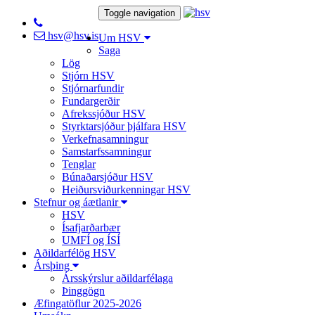
Toggle navigation
hsv@hsv.is
Um HSV
Saga
Lög
Stjórn HSV
Stjórnarfundir
Fundargerðir
Afrekssjóður HSV
Styrktarsjóður þjálfara HSV
Verkefnasamningur
Samstarfssamningur
Tenglar
Búnaðarsjóður HSV
Heiðursviðurkenningar HSV
Stefnur og áætlanir
HSV
Ísafjarðarbær
UMFÍ og ÍSÍ
Aðildarfélög HSV
Ársþing
Ársskýrslur aðildarfélaga
Þinggögn
Æfingatöflur 2025-2026