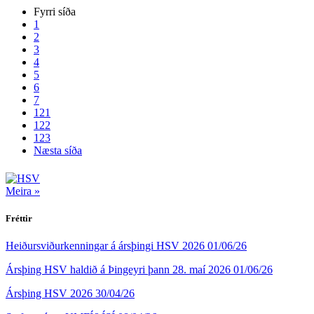
Fyrri síða
1
2
3
4
5
6
7
121
122
123
Næsta síða
Meira »
Fréttir
Heiðursviðurkenningar á ársþingi HSV 2026
01/06/26
Ársþing HSV haldið á Þingeyri þann 28. maí 2026
01/06/26
Ársþing HSV 2026
30/04/26