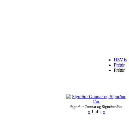
HSV.is
Fréttir
Fréttir
Sigurður Gunnar og Sigurður Jón.
«
1
af 2
»