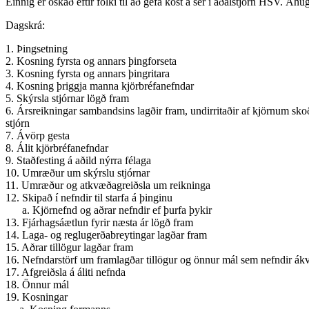
Einnig er óskað eftir fólki til að gefa kost á sér í aðalstjórn HSV. Á
Dagskrá:
1. Þingsetning
2. Kosning fyrsta og annars þingforseta
3. Kosning fyrsta og annars þingritara
4. Kosning þriggja manna kjörbréfanefndar
5. Skýrsla stjórnar lögð fram
6. Ársreikningar sambandsins lagðir fram, undirritaðir af kjörnum 
stjórn
7. Ávörp gesta
8. Álit kjörbréfanefndar
9. Staðfesting á aðild nýrra félaga
10. Umræður um skýrslu stjórnar
11. Umræður og atkvæðagreiðsla um reikninga
12. Skipað í nefndir til starfa á þinginu
a. Kjörnefnd og aðrar nefndir ef þurfa þykir
13. Fjárhagsáætlun fyrir næsta ár lögð fram
14. Laga- og reglugerðabreytingar lagðar fram
15. Aðrar tillögur lagðar fram
16. Nefndarstörf um framlagðar tillögur og önnur mál sem nefndir ákve
17. Afgreiðsla á áliti nefnda
18. Önnur mál
19. Kosningar