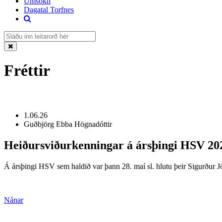
Umsókn
Dagatal Torfnes
Fréttir
1.06.26
Guðbjörg Ebba Högnadóttir
Heiðursviðurkenningar á ársþingi HSV 20
Á ársþingi HSV sem haldið var þann 28. maí sl. hlutu þeir Sigurður J
Nánar