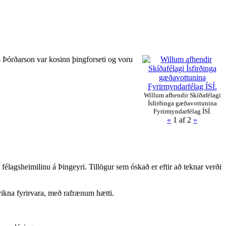
s Þórðarson var kosinn þingforseti og voru
Willum afhendir Skíðafélagi
Ísfirðinga gæðavottunina
Fyrirmyndarfélag ÍSÍ.
«
1
af 2
»
élagsheimilinu á Þingeyri. Tillögur sem óskað er eftir að teknar verði
vikna fyrirvara, með rafrænum hætti.