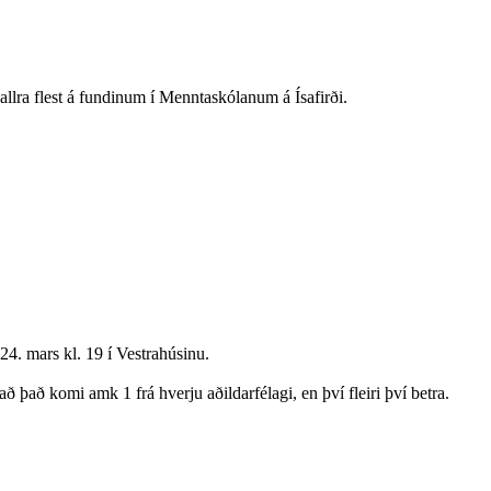
m allra flest á fundinum í Menntaskólanum á Ísafirði.
4. mars kl. 19 í Vestrahúsinu.
 það komi amk 1 frá hverju aðildarfélagi, en því fleiri því betra.