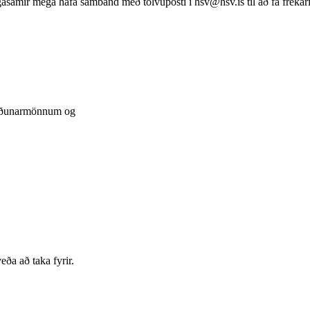
hugasamir mega hafa samband með tölvupósti í hsv@hsv.is til að fá frekar
skoðunarmönnum og
ða að taka fyrir.