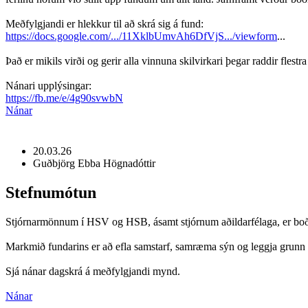
Meðfylgjandi er hlekkur til að skrá sig á fund:
https://docs.google.com/.../11XklbUmvAh6DfVjS.../viewform
...
Það er mikils virði og gerir alla vinnuna skilvirkari þegar raddir flest
Nánari upplýsingar:
https://fb.me/e/4g90svwbN
Nánar
20.03.26
Guðbjörg Ebba Högnadóttir
Stefnumótun
Stjórnarmönnum í HSV og HSB, ásamt stjórnum aðildarfélaga, er boðið
Markmið fundarins er að efla samstarf, samræma sýn og leggja grunn að 
Sjá nánar dagskrá á meðfylgjandi mynd.
Nánar