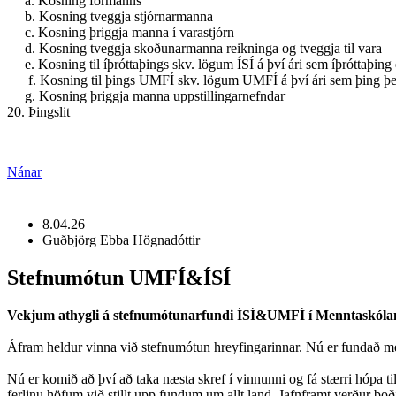
a. Kosning formanns
b. Kosning tveggja stjórnarmanna
c. Kosning þriggja manna í varastjórn
d. Kosning tveggja skoðunarmanna reikninga og tveggja til vara
e. Kosning til íþróttaþings skv. lögum ÍSÍ á því ári sem íþróttaþing 
f. Kosning til þings UMFÍ skv. lögum UMFÍ á því ári sem þing þes
g. Kosning þriggja manna uppstillingarnefndar
20. Þingslit
Nánar
8.04.26
Guðbjörg Ebba Högnadóttir
Stefnumótun UMFÍ&ÍSÍ
Vekjum athygli á stefnumótunarfundi ÍSÍ&UMFÍ í Menntaskólanu
Áfram heldur vinna við stefnumótun hreyfingarinnar. Nú er fundað m
Nú er komið að því að taka næsta skref í vinnunni og fá stærri hópa ti
ferlinu höfum við stillt upp fundum um allt land. Jafnframt verður boð