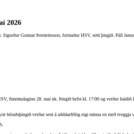
aí 2026
i. Sigurður Gunnar Þorsteinsson, formaður HSV, setti þingið. Páll Janu
, fimmtudaginn 28. maí nk. Þingið hefst kl. 17:00 og verður haldið í f
ir héraðsþingið verður sent á aðildarfélög eigi minna en með tveggja 
ð.