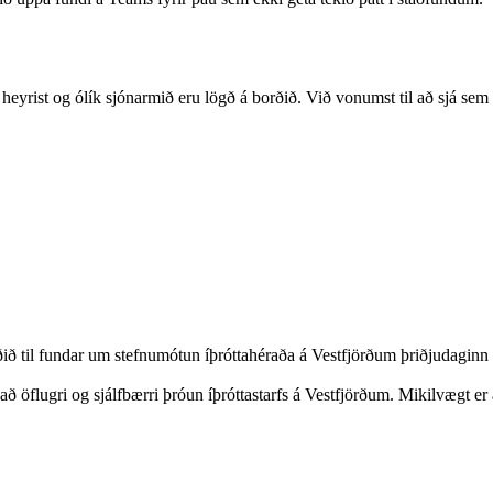
ra heyrist og ólík sjónarmið eru lögð á borðið. Við vonumst til að sjá se
 til fundar um stefnumótun íþróttahéraða á Vestfjörðum þriðjudaginn 2
öflugri og sjálfbærri þróun íþróttastarfs á Vestfjörðum. Mikilvægt er að