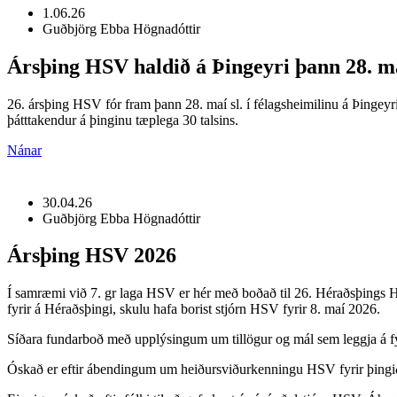
1.06.26
Guðbjörg Ebba Högnadóttir
Ársþing HSV haldið á Þingeyri þann 28. m
26. ársþing HSV fór fram þann 28. maí sl. í félagsheimilinu á Þingeyr
þátttakendur á þinginu tæplega 30 talsins.
Nánar
30.04.26
Guðbjörg Ebba Högnadóttir
Ársþing HSV 2026
Í samræmi við 7. gr laga HSV er hér með boðað til 26. Héraðsþings HSV
fyrir á Héraðsþingi, skulu hafa borist stjórn HSV fyrir 8. maí 2026.
Síðara fundarboð með upplýsingum um tillögur og mál sem leggja á fyr
Óskað er eftir ábendingum um heiðursviðurkenningu HSV fyrir þingi