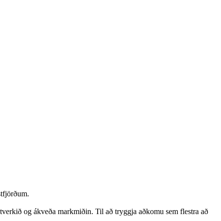
tfjörðum.
hlutverkið og ákveða markmiðin. Til að tryggja aðkomu sem flestra að