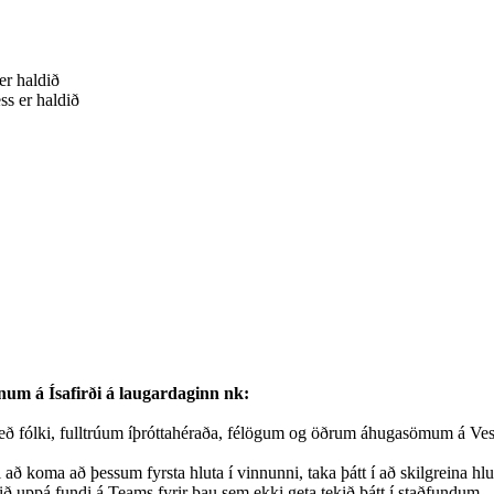
er haldið
s er haldið
m á Ísafirði á laugardaginn nk:
eð fólki, fulltrúum íþróttahéraða, félögum og öðrum áhugasömum á Ves
l að koma að þessum fyrsta hluta í vinnunni, taka þátt í að skilgreina 
ið uppá fundi á Teams fyrir þau sem ekki geta tekið þátt í staðfundum.