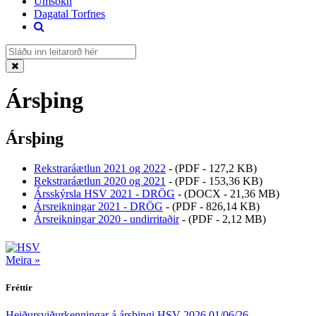
Umsókn
Dagatal Torfnes
Ársþing
Ársþing
Rekstraráætlun 2021 og 2022
-
(PDF - 127,2 KB)
Rekstraráætlun 2020 og 2021
-
(PDF - 153,36 KB)
Ársskýrsla HSV 2021 - DRÖG
-
(DOCX - 21,36 MB)
Ársreikningar 2021 - DRÖG
-
(PDF - 826,14 KB)
Ársreikningar 2020 - undirritaðir
-
(PDF - 2,12 MB)
Meira »
Fréttir
Heiðursviðurkenningar á ársþingi HSV 2026
01/06/26