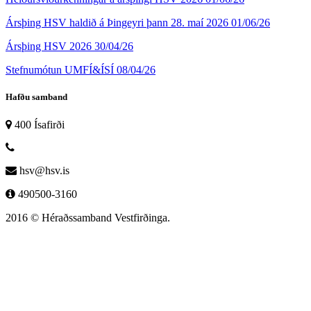
Ársþing HSV haldið á Þingeyri þann 28. maí 2026
01/06/26
Ársþing HSV 2026
30/04/26
Stefnumótun UMFÍ&ÍSÍ
08/04/26
Hafðu samband
400 Ísafirði
hsv@hsv.is
490500-3160
2016 © Héraðssamband Vestfirðinga.