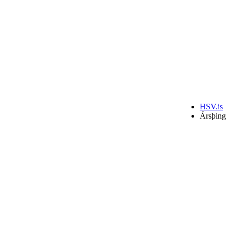
HSV.is
Ársþing