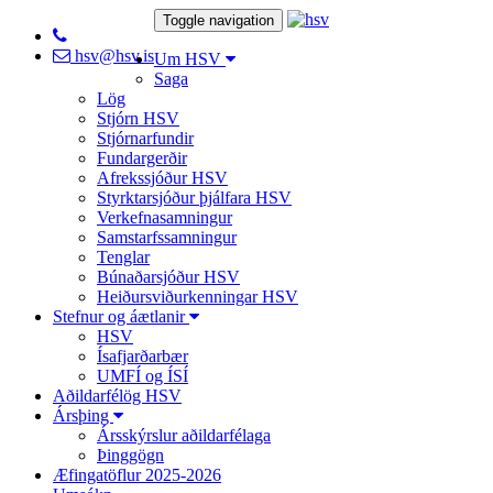
Toggle navigation
hsv@hsv.is
Um HSV
Saga
Lög
Stjórn HSV
Stjórnarfundir
Fundargerðir
Afrekssjóður HSV
Styrktarsjóður þjálfara HSV
Verkefnasamningur
Samstarfssamningur
Tenglar
Búnaðarsjóður HSV
Heiðursviðurkenningar HSV
Stefnur og áætlanir
HSV
Ísafjarðarbær
UMFÍ og ÍSÍ
Aðildarfélög HSV
Ársþing
Ársskýrslur aðildarfélaga
Þinggögn
Æfingatöflur 2025-2026