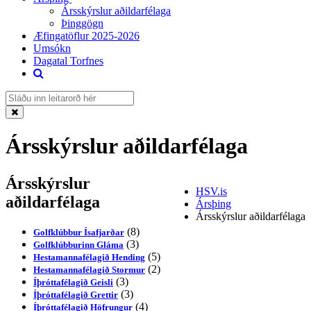
Ársskýrslur aðildarfélaga
Þinggögn
Æfingatöflur 2025-2026
Umsókn
Dagatal Torfnes
Ársskýrslur aðildarfélaga
Ársskýrslur
HSV.is
aðildarfélaga
Ársþing
Ársskýrslur aðildarfélaga
(8)
Golfklúbbur Ísafjarðar
(3)
Golfklúbburinn Gláma
(5)
Hestamannafélagið Hending
(2)
Hestamannafélagið Stormur
(3)
Íþróttafélagið Geisli
(3)
Íþróttafélagið Grettir
(4)
Íþróttafélagið Höfrungur