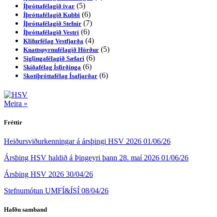
(5)
Íþróttafélagið ívar
(6)
Íþróttafélagið Kubbi
(7)
Íþróttafélagið Stefnir
(6)
Íþróttafélagið Vestri
(4)
Klifurfélag Vestfjarða
(5)
Knattspyrnufélagið Hörður
(6)
Siglingafélagið Sæfari
(6)
Skíðafélag Ísfirðinga
(6)
Skotíþróttafélag Ísafjarðar
Meira »
Fréttir
Heiðursviðurkenningar á ársþingi HSV 2026
01/06/26
Ársþing HSV haldið á Þingeyri þann 28. maí 2026
01/06/26
Ársþing HSV 2026
30/04/26
Stefnumótun UMFÍ&ÍSÍ
08/04/26
Hafðu samband