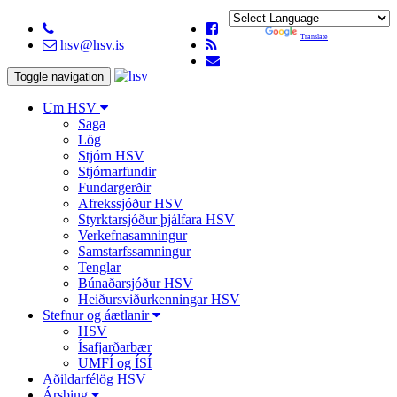
Powered by
Translate
hsv@hsv.is
Toggle navigation
Um HSV
Saga
Lög
Stjórn HSV
Stjórnarfundir
Fundargerðir
Afrekssjóður HSV
Styrktarsjóður þjálfara HSV
Verkefnasamningur
Samstarfssamningur
Tenglar
Búnaðarsjóður HSV
Heiðursviðurkenningar HSV
Stefnur og áætlanir
HSV
Ísafjarðarbær
UMFÍ og ÍSÍ
Aðildarfélög HSV
Ársþing