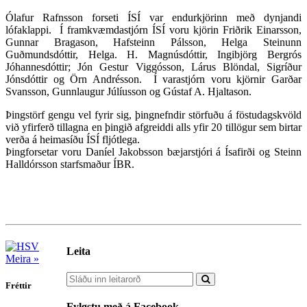
Ólafur Rafnsson forseti ÍSÍ var endurkjörinn með dynjandi
lófaklappi.
Í framkvæmdastjórn ÍSÍ voru kjörin Friðrik Einarsson,
Gunnar Bragason, Hafsteinn Pálsson, Helga Steinunn
Guðmundsdóttir, Helga. H. Magnúsdóttir, Ingibjörg Bergrós
Jóhannesdóttir; Jón Gestur Viggósson, Lárus Blöndal, Sigríður
Jónsdóttir og Örn Andrésson. Í varastjórn voru kjörnir Garðar
Svansson, Gunnlaugur Júlíusson og Gústaf A. Hjaltason.
Þingstörf gengu vel fyrir sig, þingnefndir störfuðu á föstudagskvöld
við yfirferð tillagna en þingið afgreiddi alls yfir 20 tillögur sem birtar
verða á heimasíðu ÍSÍ fljótlega.
Þingforsetar voru Daníel Jakobsson bæjarstjóri á Ísafirði og Steinn
Halldórsson starfsmaður ÍBR.
Leita
Meira »
Fréttir
Fylgstu með á Facebook