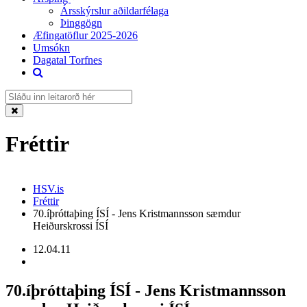
Ársskýrslur aðildarfélaga
Þinggögn
Æfingatöflur 2025-2026
Umsókn
Dagatal Torfnes
Fréttir
HSV.is
Fréttir
70.íþróttaþing ÍSÍ - Jens Kristmannsson sæmdur
Heiðurskrossi ÍSÍ
12.04.11
70.íþróttaþing ÍSÍ - Jens Kristmannsson