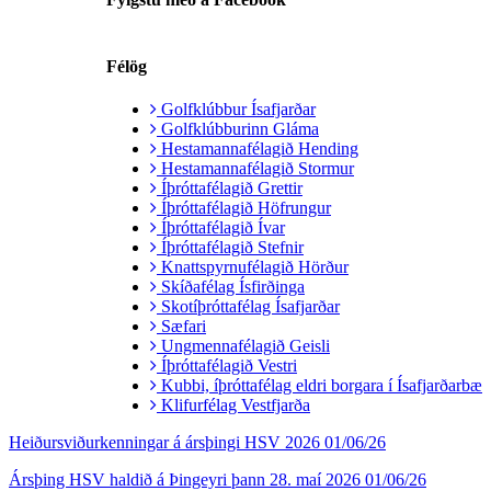
Félög
Golfklúbbur Ísafjarðar
Golfklúbburinn Gláma
Hestamannafélagið Hending
Hestamannafélagið Stormur
Íþróttafélagið Grettir
Íþróttafélagið Höfrungur
Íþróttafélagið Ívar
Íþróttafélagið Stefnir
Knattspyrnufélagið Hörður
Skíðafélag Ísfirðinga
Skotíþróttafélag Ísafjarðar
Sæfari
Ungmennafélagið Geisli
Íþróttafélagið Vestri
Kubbi, íþróttafélag eldri borgara í Ísafjarðarbæ
Klifurfélag Vestfjarða
Heiðursviðurkenningar á ársþingi HSV 2026
01/06/26
Ársþing HSV haldið á Þingeyri þann 28. maí 2026
01/06/26