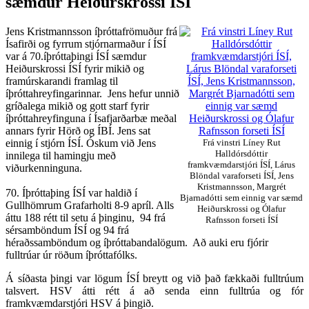
sæmdur Heiðurskrossi ÍSÍ
Jens Kristmannsson íþróttafrömuður frá
Ísafirði og fyrrum stjórnarmaður í ÍSÍ
var á 70.íþróttaþingi ÍSÍ sæmdur
Heiðurskrossi ÍSÍ fyrir mikið og
framúrskarandi framlag til
íþróttahreyfingarinnar. Jens hefur unnið
gríðalega mikið og gott starf fyrir
íþróttahreyfinguna í Ísafjarðarbæ meðal
annars fyrir Hörð og ÍBÍ. Jens sat
einnig í stjórn ÍSÍ. Óskum við Jens
Frá vinstri Líney Rut
Halldórsdóttir
innilega til hamingju með
framkvæmdarstjóri ÍSÍ, Lárus
viðurkenninguna.
Blöndal varaforseti ÍSÍ, Jens
Kristmannsson, Margrét
70. Íþróttaþing ÍSÍ var haldið í
Bjarnadótti sem einnig var sæmd
Gullhömrum Grafarholti 8-9 apríl. Alls
Heiðurskrossi og Ólafur
áttu 188 rétt til setu á þinginu, 94 frá
Rafnsson forseti ÍSÍ
sérsamböndum ÍSÍ og 94 frá
héraðssamböndum og íþróttabandalögum. Að auki eru fjórir
fulltrúar úr röðum íþróttafólks.
Á síðasta þingi var lögum ÍSÍ breytt og við það fækkaði fulltrúum
talsvert. HSV átti rétt á að senda einn fulltrúa og fór
framkvæmdarstjóri HSV á þingið.