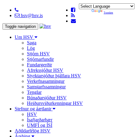
Powered by
Translate
hsv@hsv.is
Toggle navigation
Um HSV
Saga
Lög
Stjórn HSV
Stjórnarfundir
Fundargerðir
Afrekssjóður HSV
Styrktarsjóður þjálfara HSV
Verkefnasamningur
Samstarfssamningur
Tenglar
Búnaðarsjóður HSV
Heiðursviðurkenningar HSV
Stefnur og áætlanir
HSV
Ísafjarðarbær
UMFÍ og ÍSÍ
Aðildarfélög HSV
Ársþing