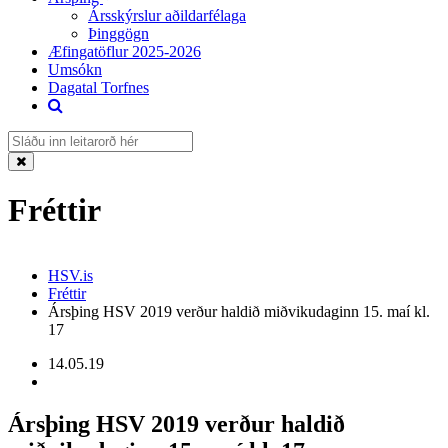
Ársskýrslur aðildarfélaga
Þinggögn
Æfingatöflur 2025-2026
Umsókn
Dagatal Torfnes
Fréttir
HSV.is
Fréttir
Ársþing HSV 2019 verður haldið miðvikudaginn 15. maí kl.
17
14.05.19
Ársþing HSV 2019 verður haldið