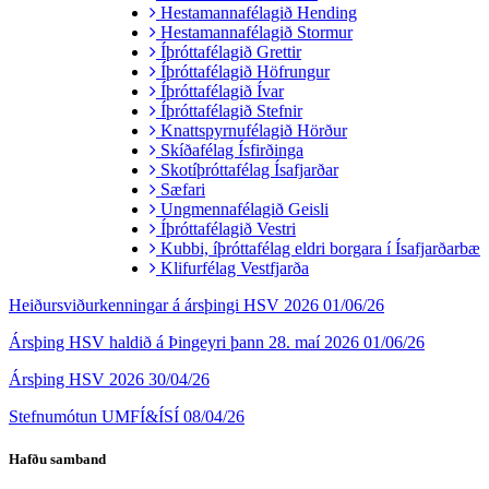
Hestamannafélagið Hending
Hestamannafélagið Stormur
Íþróttafélagið Grettir
Íþróttafélagið Höfrungur
Íþróttafélagið Ívar
Íþróttafélagið Stefnir
Knattspyrnufélagið Hörður
Skíðafélag Ísfirðinga
Skotíþróttafélag Ísafjarðar
Sæfari
Ungmennafélagið Geisli
Íþróttafélagið Vestri
Kubbi, íþróttafélag eldri borgara í Ísafjarðarbæ
Klifurfélag Vestfjarða
Heiðursviðurkenningar á ársþingi HSV 2026
01/06/26
Ársþing HSV haldið á Þingeyri þann 28. maí 2026
01/06/26
Ársþing HSV 2026
30/04/26
Stefnumótun UMFÍ&ÍSÍ
08/04/26
Hafðu samband