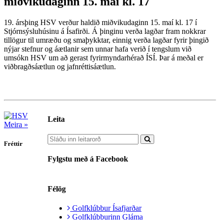
miðvikudaginn 15. maí kl. 17
19. ársþing HSV verður haldið miðvikudaginn 15. maí kl. 17 í
Stjórnsýsluhúsinu á Ísafirði. Á þinginu verða lagðar fram nokkrar
tillögur til umræðu og smaþykktar, einnig verða lagðar fyrir þingið
nýjar stefnur og áætlanir sem unnar hafa verið í tengslum við
umsókn HSV um að gerast fyrirmyndarhérað ÍSÍ. Þar á meðal er
viðbragðsáætlun og jafnréttisáætlun.
Leita
Meira »
Fréttir
Fylgstu með á Facebook
Félög
Golfklúbbur Ísafjarðar
Golfklúbburinn Gláma