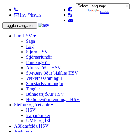
Powered by
Translate
hsv@hsv.is
Toggle navigation
Um HSV
Saga
Lög
Stjórn HSV
Stjórnarfundir
Fundargerðir
Afrekssjóður HSV
Styrktarsjóður þjálfara HSV
Verkefnasamningur
Samstarfssamningur
Tenglar
Búnaðarsjóður HSV
Heiðursviðurkenningar HSV
Stefnur og áætlanir
HSV
Ísafjarðarbær
UMFÍ og ÍSÍ
Aðildarfélög HSV
Ársþing