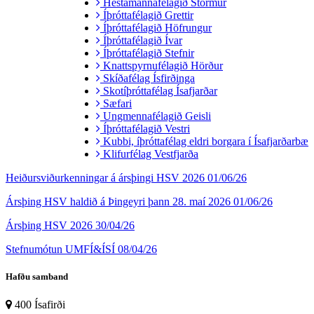
Hestamannafélagið Stormur
Íþróttafélagið Grettir
Íþróttafélagið Höfrungur
Íþróttafélagið Ívar
Íþróttafélagið Stefnir
Knattspyrnufélagið Hörður
Skíðafélag Ísfirðinga
Skotíþróttafélag Ísafjarðar
Sæfari
Ungmennafélagið Geisli
Íþróttafélagið Vestri
Kubbi, íþróttafélag eldri borgara í Ísafjarðarbæ
Klifurfélag Vestfjarða
Heiðursviðurkenningar á ársþingi HSV 2026
01/06/26
Ársþing HSV haldið á Þingeyri þann 28. maí 2026
01/06/26
Ársþing HSV 2026
30/04/26
Stefnumótun UMFÍ&ÍSÍ
08/04/26
Hafðu samband
400 Ísafirði