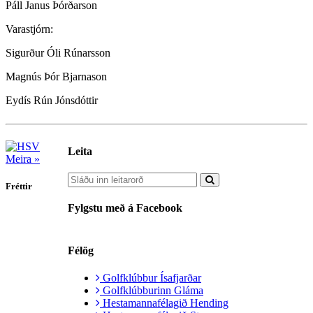
Páll Janus Þórðarson
Varastjórn:
Sigurður Óli Rúnarsson
Magnús Þór Bjarnason
Eydís Rún Jónsdóttir
Leita
Meira »
Fréttir
Fylgstu með á Facebook
Félög
Golfklúbbur Ísafjarðar
Golfklúbburinn Gláma
Hestamannafélagið Hending