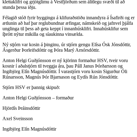
klettaklifri og grjótglímu á Vestfjörðum sem álitlegu svæði til að
stunda þessa iðju.
Félagið stóð fyrir byggingu á klifuraðstöðu innandyra á Ísafirði og er
ætlunin að haf þar reglubundnar æfingar, námskeið og jafnvel þjálfa
unglinga til þess að geta keppt í innanhúsklifri. Innahúsklifur sem
íþrótt nýtur mikilla og síaukinna vinsælda.
Ný stjórn var kosin á þinginu, úr stjórn gengu Elísa Ósk Jónsdóttir,
Ásgerður Þorleifsdóttir og Þóra Marý Arnórsdóttir.
Anton Helgi Guðjónsson er ný kjörinn formaður HSV, tveir voru
kosnir í aðalstjórn til tveggja ára, þau Páll Janus Þórðarsson og
Ingibjörg Elín Magnúsdóttir. Í varastjórn voru kosin Sigurður Óli
Rúnarsson, Magnús Þór Bjarnason og Eydís Rún Jónsdóttir.
Stjórn HSV er þannig skipuð:
Anton Helgi Guðjónsson – formaður
Hjördís Þráinsdóttir
Axel Sveinsson
Ingibjörg Elín Magnúsdóttir