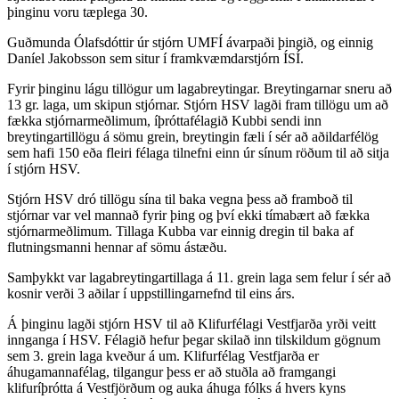
þinginu voru tæplega 30.
Guðmunda Ólafsdóttir úr stjórn UMFÍ ávarpaði þingið, og einnig
Daníel Jakobsson sem situr í framkvæmdarstjórn ÍSÍ.
Fyrir þinginu lágu tillögur um lagabreytingar. Breytingarnar sneru að
13 gr. laga, um skipun stjórnar. Stjórn HSV lagði fram tillögu um að
fækka stjórnarmeðlimum, íþróttafélagið Kubbi sendi inn
breytingartillögu á sömu grein, breytingin fæli í sér að aðildarfélög
sem hafi 150 eða fleiri félaga tilnefni einn úr sínum röðum til að sitja
í stjórn HSV.
Stjórn HSV dró tillögu sína til baka vegna þess að framboð til
stjórnar var vel mannað fyrir þing og því ekki tímabært að fækka
stjórnarmeðlimum. Tillaga Kubba var einnig dregin til baka af
flutningsmanni hennar af sömu ástæðu.
Samþykkt var lagabreytingartillaga á 11. grein laga sem felur í sér að
kosnir verði 3 aðilar í uppstillingarnefnd til eins árs.
Á þinginu lagði stjórn HSV til að Klifurfélagi Vestfjarða yrði veitt
innganga í HSV. Félagið hefur þegar skilað inn tilskildum gögnum
sem 3. grein laga kveður á um. Klifurfélag Vestfjarða er
áhugamannafélag, tilgangur þess er að stuðla að framgangi
klifuríþrótta á Vestfjörðum og auka áhuga fólks á hvers kyns