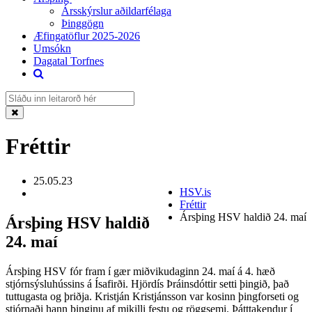
Ársskýrslur aðildarfélaga
Þinggögn
Æfingatöflur 2025-2026
Umsókn
Dagatal Torfnes
Fréttir
25.05.23
HSV.is
Fréttir
Ársþing HSV haldið 24. maí
Ársþing HSV haldið
24. maí
Ársþing HSV fór fram í gær miðvikudaginn 24. maí á 4. hæð
stjórnsýsluhússins á Ísafirði. Hjördís Þráinsdóttir setti þingið, það
tuttugasta og þriðja. Kristján Kristjánsson var kosinn þingforseti og
stjórnaði hann þinginu af mikilli festu og röggsemi. Þátttakendur í