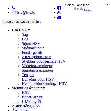
Powered by
Translate
hsv@hsv.is
Toggle navigation
Um HSV
Saga
Lög
Stjórn HSV
Stjórnarfundir
Fundargerðir
Afrekssjóður HSV
Styrktarsjóður þjálfara HSV
Verkefnasamningur
Samstarfssamningur
Tenglar
Búnaðarsjóður HSV
Heiðursviðurkenningar HSV
Stefnur og áætlanir
HSV
Ísafjarðarbær
UMFÍ og ÍSÍ
Aðildarfélög HSV
Ársþing