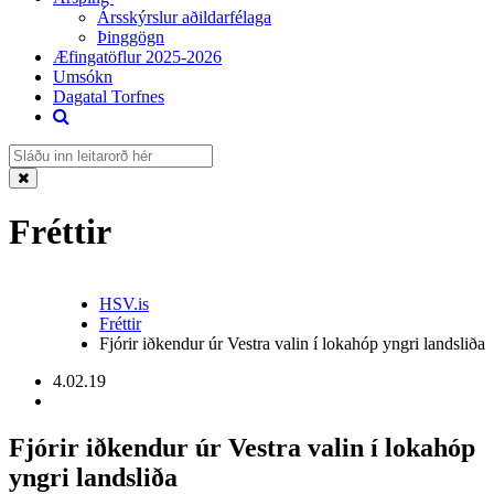
Ársskýrslur aðildarfélaga
Þinggögn
Æfingatöflur 2025-2026
Umsókn
Dagatal Torfnes
Fréttir
HSV.is
Fréttir
Fjórir iðkendur úr Vestra valin í lokahóp yngri landsliða
4.02.19
Fjórir iðkendur úr Vestra valin í lokahóp
yngri landsliða