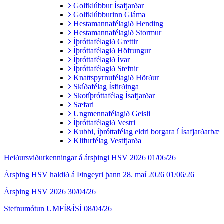
Golfklúbbur Ísafjarðar
Golfklúbburinn Gláma
Hestamannafélagið Hending
Hestamannafélagið Stormur
Íþróttafélagið Grettir
Íþróttafélagið Höfrungur
Íþróttafélagið Ívar
Íþróttafélagið Stefnir
Knattspyrnufélagið Hörður
Skíðafélag Ísfirðinga
Skotíþróttafélag Ísafjarðar
Sæfari
Ungmennafélagið Geisli
Íþróttafélagið Vestri
Kubbi, íþróttafélag eldri borgara í Ísafjarðarbæ
Klifurfélag Vestfjarða
Heiðursviðurkenningar á ársþingi HSV 2026
01/06/26
Ársþing HSV haldið á Þingeyri þann 28. maí 2026
01/06/26
Ársþing HSV 2026
30/04/26
Stefnumótun UMFÍ&ÍSÍ
08/04/26