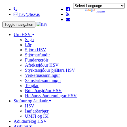
Powered by
Translate
hsv@hsv.is
Toggle navigation
Um HSV
Saga
Lög
Stjórn HSV
Stjórnarfundir
Fundargerðir
Afrekssjóður HSV
Styrktarsjóður þjálfara HSV
Verkefnasamningur
Samstarfssamningur
Tenglar
Búnaðarsjóður HSV
Heiðursviðurkenningar HSV
Stefnur og áætlanir
HSV
Ísafjarðarbær
UMFÍ og ÍSÍ
Aðildarfélög HSV
Ársþing