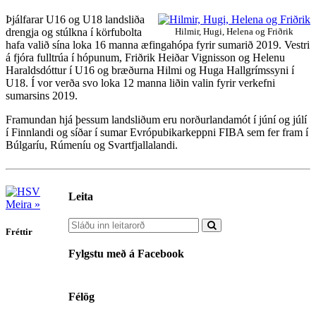
Þjálfarar U16 og U18 landsliða
drengja og stúlkna í körfubolta
Hilmir, Hugi, Helena og Friðrik
hafa valið sína loka 16 manna æfingahópa fyrir sumarið 2019. Vestri
á fjóra fulltrúa í hópunum, Friðrik Heiðar Vignisson og Helenu
Haraldsdóttur í U16 og bræðurna Hilmi og Huga Hallgrímssyni í
U18. Í vor verða svo loka 12 manna liðin valin fyrir verkefni
sumarsins 2019.
Framundan hjá þessum landsliðum eru norðurlandamót í júní og júlí
í Finnlandi og síðar í sumar Evrópubikarkeppni FIBA sem fer fram í
Búlgaríu, Rúmeníu og Svartfjallalandi.
Leita
Meira »
Fréttir
Fylgstu með á Facebook
Félög