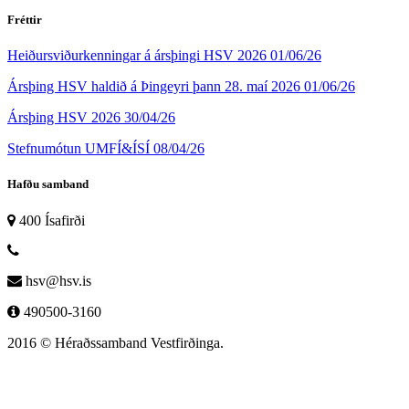
Fréttir
Heiðursviðurkenningar á ársþingi HSV 2026
01/06/26
Ársþing HSV haldið á Þingeyri þann 28. maí 2026
01/06/26
Ársþing HSV 2026
30/04/26
Stefnumótun UMFÍ&ÍSÍ
08/04/26
Hafðu samband
400 Ísafirði
hsv@hsv.is
490500-3160
2016 © Héraðssamband Vestfirðinga.