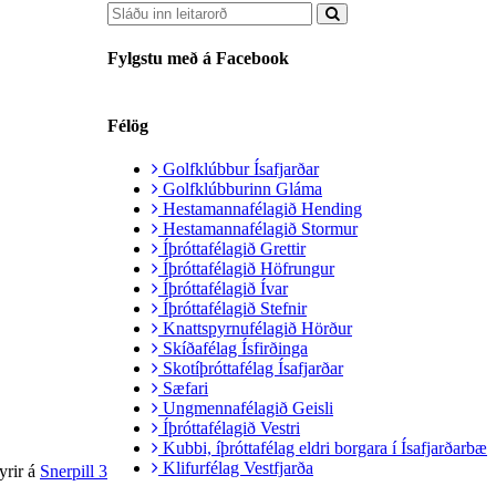
Fylgstu með á Facebook
Félög
Golfklúbbur Ísafjarðar
Golfklúbburinn Gláma
Hestamannafélagið Hending
Hestamannafélagið Stormur
Íþróttafélagið Grettir
Íþróttafélagið Höfrungur
Íþróttafélagið Ívar
Íþróttafélagið Stefnir
Knattspyrnufélagið Hörður
Skíðafélag Ísfirðinga
Skotíþróttafélag Ísafjarðar
Sæfari
Ungmennafélagið Geisli
Íþróttafélagið Vestri
Kubbi, íþróttafélag eldri borgara í Ísafjarðarbæ
Klifurfélag Vestfjarða
yrir á
Snerpill 3