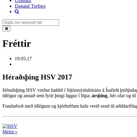
Umsókn
Dagatal Torfnes
Fréttir
19.05.17
Héraðsþing HSV 2017
Héraðsþing HSV verður haldið í Stjórnsýsluhúsinu á Ísafirði þriðjudagi
tillögur og annað sem fyrir þingi liggur í flipa;
ársþing
, hér ofar og ti
Fundarboð með tillögum og kjörbréfum hafa verið send til aðildarféla
Meira »