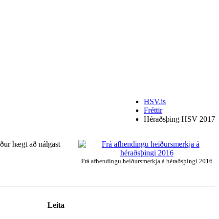
HSV.is
Fréttir
Héraðsþing HSV 2017
rður hægt að nálgast
Frá afhendingu heiðursmerkja á héraðsþingi 2016
Leita