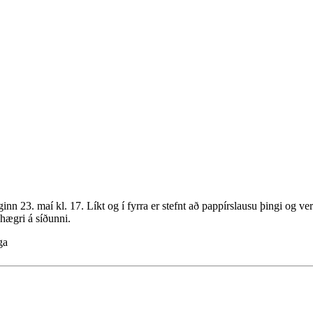
nn 23. maí kl. 17. Líkt og í fyrra er stefnt að pappírslausu þingi og ve
l hægri á síðunni.
ga