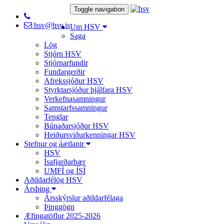
Toggle navigation
hsv@hsv.is
Um HSV
Saga
Lög
Stjórn HSV
Stjórnarfundir
Fundargerðir
Afrekssjóður HSV
Styrktarsjóður þjálfara HSV
Verkefnasamningur
Samstarfssamningur
Tenglar
Búnaðarsjóður HSV
Heiðursviðurkenningar HSV
Stefnur og áætlanir
HSV
Ísafjarðarbær
UMFÍ og ÍSÍ
Aðildarfélög HSV
Ársþing
Ársskýrslur aðildarfélaga
Þinggögn
Æfingatöflur 2025-2026