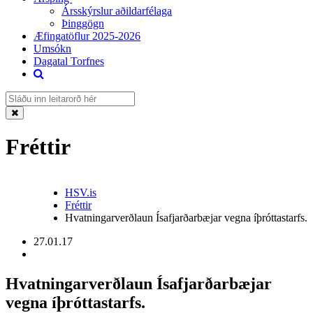
Ársskýrslur aðildarfélaga
Þinggögn
Æfingatöflur 2025-2026
Umsókn
Dagatal Torfnes
Fréttir
HSV.is
Fréttir
Hvatningarverðlaun Ísafjarðarbæjar vegna íþróttastarfs.
27.01.17
Hvatningarverðlaun Ísafjarðarbæjar
vegna íþróttastarfs.