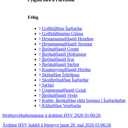
Félög
Golfklúbbur Ísafjarðar
Golfklúbburinn Gláma
Hestamannafélagið Hending
Hestamannafélagið Stormur
Íþróttafélagið Grettir
Íþróttafélagið Höfrungur
Íþróttafélagið Ívar
Íþróttafélagið Stefnir
Knattspyrnufélagið Hörður
Skíðafélag Ísfirðinga
Skotíþróttafélag Ísafjarðar
Sæfari
Ungmennafélagið Geisli
Íþróttafélagið Vestri
Kubbi, íþróttafélag eldri borgara í Ísafjarðarbæ
Klifurfélag Vestfjarða
Heiðursviðurkenningar á ársþingi HSV 2026
01/06/26
Ársþing HSV haldið á Þingeyri þann 28. maí 2026
01/06/26