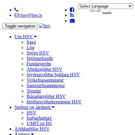
Powered by
Translate
hsv@hsv.is
Toggle navigation
Um HSV
Saga
Lög
Stjórn HSV
Stjórnarfundir
Fundargerðir
Afrekssjóður HSV
Styrktarsjóður þjálfara HSV
Verkefnasamningur
Samstarfssamningur
Tenglar
Búnaðarsjóður HSV
Heiðursviðurkenningar HSV
Stefnur og áætlanir
HSV
Ísafjarðarbær
UMFÍ og ÍSÍ
Aðildarfélög HSV
Ársþing