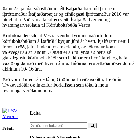
Þann 22. janúar síðastliðinn hélt Ísafjarðarbær hóf þar sem
íþróttamaður Ísafjarðarbæjar og efnilegasti íþróttamaður 2016 var
útnefndur. Við sama tækifæri veitti Ísafjarðarbær einnig
hvatningarverðlaun til Körfuboltabúða Vestra.
Körfuknattleiksdeild Vestra stendur fyrir metnaðarfullum
körfuboltabúðum á Ísafirði í byrjun júní ár hvert. Þjálfararnir eru í
fremstu röð, jafnt innlendir sem erlendir, og iðkendur koma
víðsvegar að af landinu. Óhætt er að fullyrða að þetta sé
glæsilegustu körfuboltabúðir sem haldnar eru hér á landi og hafa
vaxið og dafnað með hverju árinu. Búðirnar eru ætlaðar iðkendum á
aldrinum 10- 16 ára.
Það voru Birna Lárusdóttir, Guðfinna Hreiðarsdóttir, Heiðrún
Tryggvadóttir og Ingólfur Þorleifsson sem tóku á mótu
hvatningarverðlaununum.
Leita
Meira »
Fréttir
Fylgstu með á Facebook