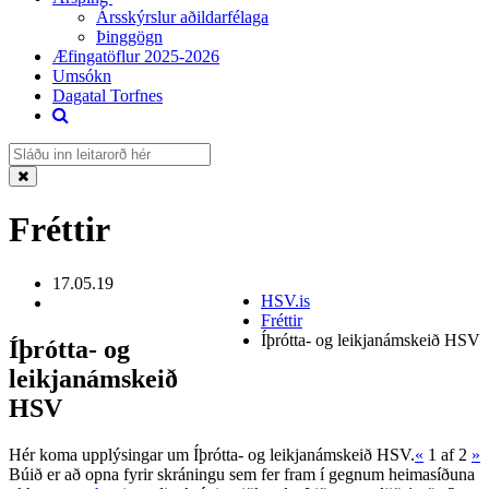
Ársskýrslur aðildarfélaga
Þinggögn
Æfingatöflur 2025-2026
Umsókn
Dagatal Torfnes
Fréttir
17.05.19
HSV.is
Fréttir
Íþrótta- og leikjanámskeið HSV
Íþrótta- og
leikjanámskeið
HSV
Hér koma upplýsingar um Íþrótta- og leikjanámskeið HSV.
«
1
af 2
»
Búið er að opna fyrir skráningu sem fer fram í gegnum heimasíðuna