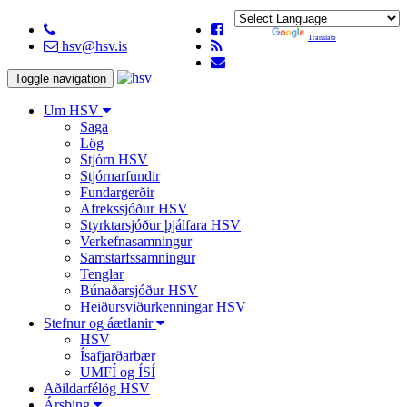
Powered by
Translate
hsv@hsv.is
Toggle navigation
Um HSV
Saga
Lög
Stjórn HSV
Stjórnarfundir
Fundargerðir
Afrekssjóður HSV
Styrktarsjóður þjálfara HSV
Verkefnasamningur
Samstarfssamningur
Tenglar
Búnaðarsjóður HSV
Heiðursviðurkenningar HSV
Stefnur og áætlanir
HSV
Ísafjarðarbær
UMFÍ og ÍSÍ
Aðildarfélög HSV
Ársþing