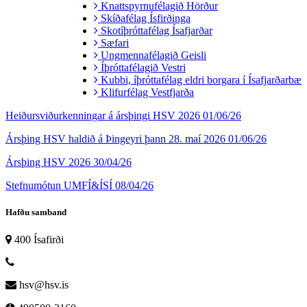
Knattspyrnufélagið Hörður
Skíðafélag Ísfirðinga
Skotíþróttafélag Ísafjarðar
Sæfari
Ungmennafélagið Geisli
Íþróttafélagið Vestri
Kubbi, íþróttafélag eldri borgara í Ísafjarðarbæ
Klifurfélag Vestfjarða
Heiðursviðurkenningar á ársþingi HSV 2026
01/06/26
Ársþing HSV haldið á Þingeyri þann 28. maí 2026
01/06/26
Ársþing HSV 2026
30/04/26
Stefnumótun UMFÍ&ÍSÍ
08/04/26
Hafðu samband
400 Ísafirði
hsv@hsv.is