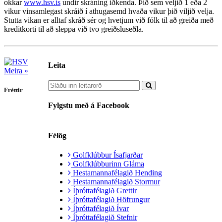
okkar
www.hsv.is
undir skráning iðkenda. Þið sem veljið 1 eða 2
vikur vinsamlegast skráið í athugasemd hvaða vikur þið viljið velja.
Stutta vikan er alltaf skráð sér og hvetjum við fólk til að greiða með
kreditkorti til að sleppa við tvo greiðsluseðla.
Leita
Meira »
Fréttir
Fylgstu með á Facebook
Félög
Golfklúbbur Ísafjarðar
Golfklúbburinn Gláma
Hestamannafélagið Hending
Hestamannafélagið Stormur
Íþróttafélagið Grettir
Íþróttafélagið Höfrungur
Íþróttafélagið Ívar
Íþróttafélagið Stefnir