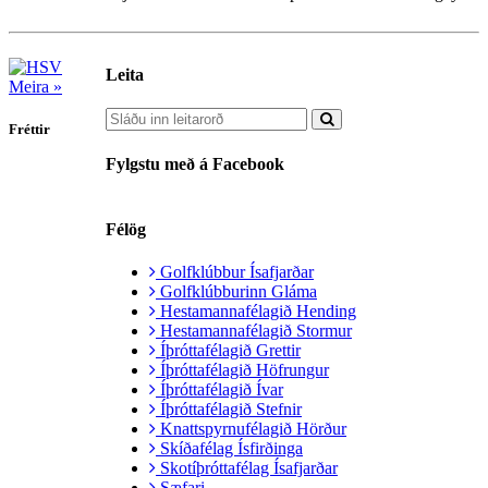
Leita
Meira »
Fréttir
Fylgstu með á Facebook
Félög
Golfklúbbur Ísafjarðar
Golfklúbburinn Gláma
Hestamannafélagið Hending
Hestamannafélagið Stormur
Íþróttafélagið Grettir
Íþróttafélagið Höfrungur
Íþróttafélagið Ívar
Íþróttafélagið Stefnir
Knattspyrnufélagið Hörður
Skíðafélag Ísfirðinga
Skotíþróttafélag Ísafjarðar
Sæfari