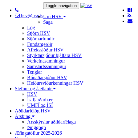
Toggle navigation
hsv@hsv.is
Um HSV
Saga
Lög
Stjórn HSV
Stjórnarfundir
Fundargerðir
Afrekssjóður HSV
Styrktarsjóður þjálfara HSV
Verkefnasamningur
Samstarfssamningur
Tenglar
Búnaðarsjóður HSV
Heiðursviðurkenningar HSV
Stefnur og áætlanir
HSV
Ísafjarðarbær
UMFÍ og ÍSÍ
Aðildarfélög HSV
Ársþing
Ársskýrslur aðildarfélaga
Þinggögn
Æfingatöflur 2025-2026