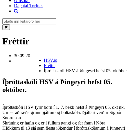
Umsókn
Dagatal Torfnes
Fréttir
30.09.20
HSV.is
Fréttir
Íþróttaskóli HSV á Þingeyri hefst 05. október.
Íþróttaskóli HSV á Þingeyri hefst 05.
október.
Íþróttaskóli HSV fyrir börn í 1.-7. bekk hefst á Þingeyri 05. okt nk.
Um er að ræða grunnþjálfun og boltaskóla. Þjálfari verður Sigþór
Snorrason.
Skráning er hafin og er í fullum gangi og fer fram í Nóra.
Hlökkum til að sjá sem flesta iðkendur í íþróttaskólanum á Þingeyri