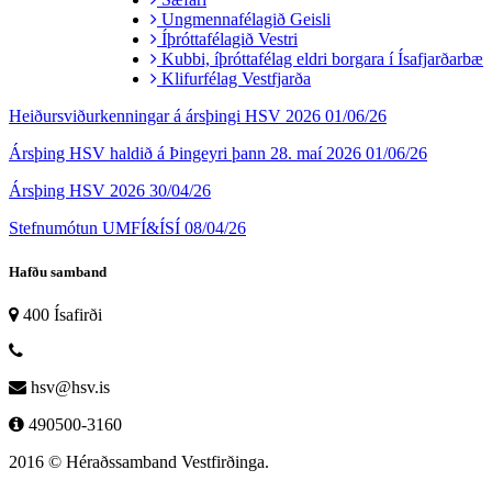
Ungmennafélagið Geisli
Íþróttafélagið Vestri
Kubbi, íþróttafélag eldri borgara í Ísafjarðarbæ
Klifurfélag Vestfjarða
Heiðursviðurkenningar á ársþingi HSV 2026
01/06/26
Ársþing HSV haldið á Þingeyri þann 28. maí 2026
01/06/26
Ársþing HSV 2026
30/04/26
Stefnumótun UMFÍ&ÍSÍ
08/04/26
Hafðu samband
400 Ísafirði
hsv@hsv.is
490500-3160
2016 © Héraðssamband Vestfirðinga.