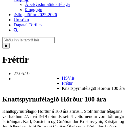
Ársskýrslur aðildarfélaga
Þinggögn
Æfingatöflur 2025-2026
Umsókn
Dagatal Torfnes
Fréttir
27.05.19
HSV.is
Fréttir
Knattspyrnufélagið Hörður 100 ára
Knattspyrnufélagið Hörður 100 ára
Knattspyrnufélagið Hörður á 100 ára afmæli. Stofnfundur félagsins
var haldinn 27. maí 1919 í Sundstræti 41. Stofnendur voru tólf ungir
Ísfirðingar: Karl, Þorsteinn og Guðbrandur Kristinssynir, Kristján og
Jón Albertssynir, Hjörtur og Garðar Ólafssynir, Þórhallur Leósson,