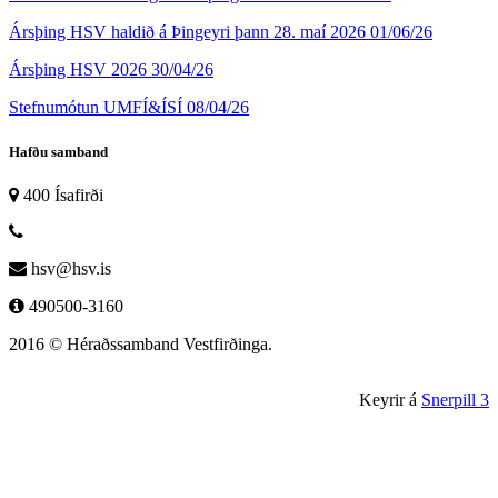
Ársþing HSV haldið á Þingeyri þann 28. maí 2026
01/06/26
Ársþing HSV 2026
30/04/26
Stefnumótun UMFÍ&ÍSÍ
08/04/26
Hafðu samband
400 Ísafirði
hsv@hsv.is
490500-3160
2016 © Héraðssamband Vestfirðinga.
Keyrir á
Snerpill 3