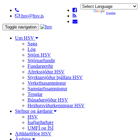
Powered by
Translate
hsv@hsv.is
Toggle navigation
Um HSV
Saga
Lög
Stjórn HSV
Stjórnarfundir
Fundargerðir
Afrekssjóður HSV
Styrktarsjóður þjálfara HSV
Verkefnasamningur
Samstarfssamningur
Tenglar
Búnaðarsjóður HSV
Heiðursviðurkenningar HSV
Stefnur og áætlanir
HSV
Ísafjarðarbær
UMFÍ og ÍSÍ
Aðildarfélög HSV
Ársþing