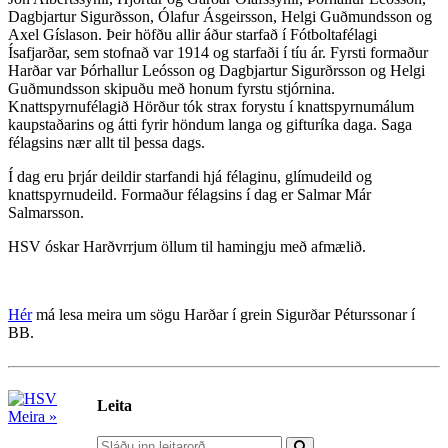
Dagbjartur Sigurðsson, Ólafur Ásgeirsson, Helgi Guðmundsson og
Axel Gíslason. Þeir höfðu allir áður starfað í Fótboltafélagi
Ísafjarðar, sem stofnað var 1914 og starfaði í tíu ár. Fyrsti formaður
Harðar var Þórhallur Leósson og Dagbjartur Sigurðrsson og Helgi
Guðmundsson skipuðu með honum fyrstu stjórnina.
Knattspyrnufélagið Hörður tók strax forystu í knattspyrnumálum
kaupstaðarins og átti fyrir höndum langa og gifturíka daga. Saga
félagsins nær allt til þessa dags.
Í dag eru þrjár deildir starfandi hjá félaginu, glímudeild og
knattspyrnudeild. Formaður félagsins í dag er Salmar Már
Salmarsson.
HSV óskar Harðvrrjum öllum til hamingju með afmælið.
Hér
má lesa meira um sögu Harðar í grein Sigurðar Péturssonar í
BB.
Leita
Meira »