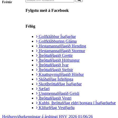
Fréttir
Fylgstu með á Facebook
Félög
Golfklúbbur Ísafjarðar
Golfklúbburinn Gláma
Hestamannafélagið Hending
Hestamannafélagið Stormur
Íþróttafélagið Grettir
Íþróttafélagið Höfrungur
Íþróttafélagið Ívar
Íþróttafélagið Stefnir
Knattspyrnufélagið Hörður
Skíðafélag Ísfirðinga
Skotíþróttafélag Ísafjarðar
Sæfari
Ungmennafélagið Geisli
Íþróttafélagið Vestri
Kubbi, íþróttafélag eldri borgara í Ísafjarðarbæ
Klifurfélag Vestfjarða
Heiðursviðurkenningar á ársþingi HSV 2026
01/06/26