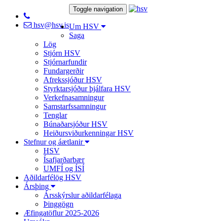
Toggle navigation
hsv@hsv.is
Um HSV
Saga
Lög
Stjórn HSV
Stjórnarfundir
Fundargerðir
Afrekssjóður HSV
Styrktarsjóður þjálfara HSV
Verkefnasamningur
Samstarfssamningur
Tenglar
Búnaðarsjóður HSV
Heiðursviðurkenningar HSV
Stefnur og áætlanir
HSV
Ísafjarðarbær
UMFÍ og ÍSÍ
Aðildarfélög HSV
Ársþing
Ársskýrslur aðildarfélaga
Þinggögn
Æfingatöflur 2025-2026