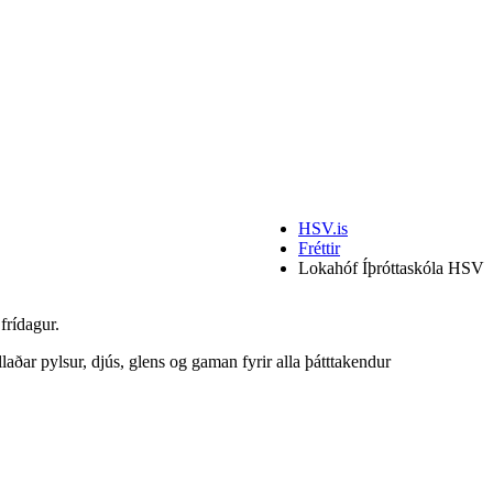
HSV.is
Fréttir
Lokahóf Íþróttaskóla HSV
frídagur.
aðar pylsur, djús, glens og gaman fyrir alla þátttakendur