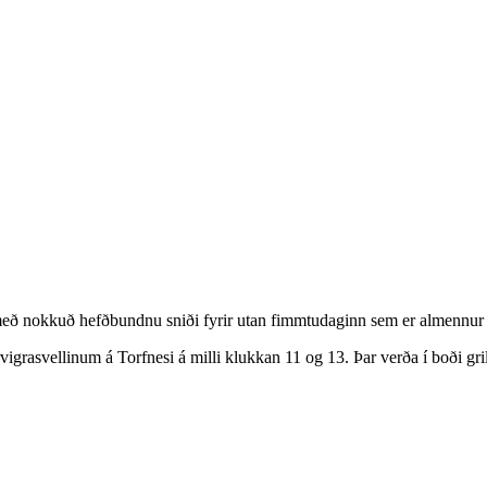
r með nokkuð hefðbundnu sniði fyrir utan fimmtudaginn sem er almennur 
grasvellinum á Torfnesi á milli klukkan 11 og 13. Þar verða í boði grill