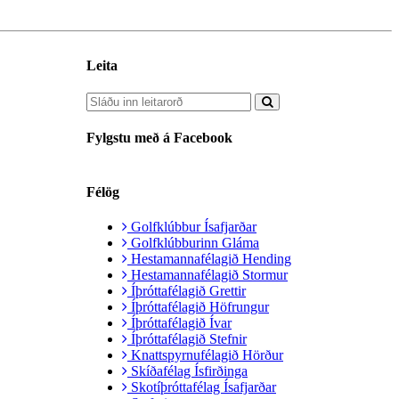
Leita
Fylgstu með á Facebook
Félög
Golfklúbbur Ísafjarðar
Golfklúbburinn Gláma
Hestamannafélagið Hending
Hestamannafélagið Stormur
Íþróttafélagið Grettir
Íþróttafélagið Höfrungur
Íþróttafélagið Ívar
Íþróttafélagið Stefnir
Knattspyrnufélagið Hörður
Skíðafélag Ísfirðinga
Skotíþróttafélag Ísafjarðar