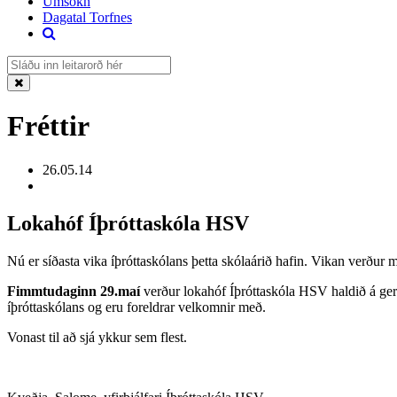
Umsókn
Dagatal Torfnes
Fréttir
26.05.14
Lokahóf Íþróttaskóla HSV
Nú er síðasta vika íþróttaskólans þetta skólaárið hafin. Vikan verðu
Fimmtudaginn 29.maí
verður lokahóf Íþróttaskóla HSV haldið á gervi
íþróttaskólans og eru foreldrar velkomnir með.
Vonast til að sjá ykkur sem flest.