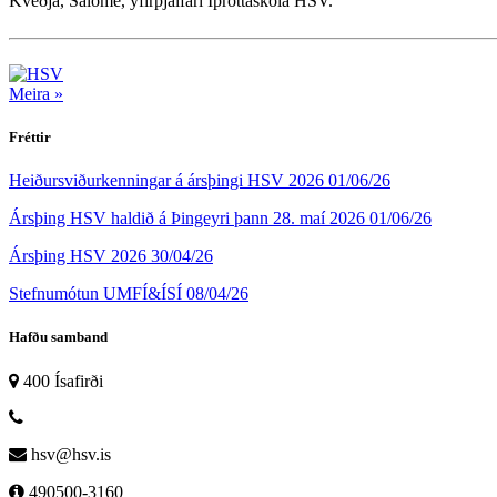
Kveðja, Salome, yfirþjálfari Íþróttaskóla HSV.
Meira »
Fréttir
Heiðursviðurkenningar á ársþingi HSV 2026
01/06/26
Ársþing HSV haldið á Þingeyri þann 28. maí 2026
01/06/26
Ársþing HSV 2026
30/04/26
Stefnumótun UMFÍ&ÍSÍ
08/04/26
Hafðu samband
400 Ísafirði
hsv@hsv.is
490500-3160