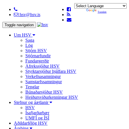
Powered by
Translate
hsv@hsv.is
Toggle navigation
Um HSV
Saga
Lög
Stjórn HSV
Stjórnarfundir
Fundargerðir
Afrekssjóður HSV
Styrktarsjóður þjálfara HSV
Verkefnasamningur
Samstarfssamningur
Tenglar
Búnaðarsjóður HSV
Heiðursviðurkenningar HSV
Stefnur og áætlanir
HSV
Ísafjarðarbær
UMFÍ og ÍSÍ
Aðildarfélög HSV
Ársþing