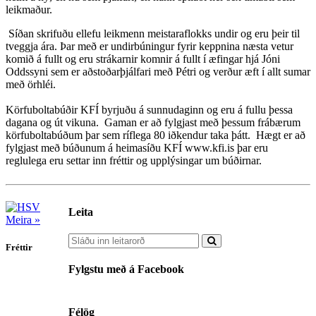
leikmaður.
Síðan skrifuðu ellefu leikmenn meistaraflokks undir og eru þeir til
tveggja ára. Þar með er undirbúningur fyrir keppnina næsta vetur
komið á fullt og eru strákarnir komnir á fullt í æfingar hjá Jóni
Oddssyni sem er aðstoðarþjálfari með Pétri og verður æft í allt sumar
með örhléi.
Körfuboltabúðir KFÍ byrjuðu á sunnudaginn og eru á fullu þessa
dagana og út vikuna. Gaman er að fylgjast með þessum frábærum
körfuboltabúðum þar sem ríflega 80 iðkendur taka þátt. Hægt er að
fylgjast með búðunum á heimasíðu KFÍ www.kfi.is þar eru
reglulega eru settar inn fréttir og upplýsingar um búðirnar.
Leita
Meira »
Fréttir
Fylgstu með á Facebook
Félög