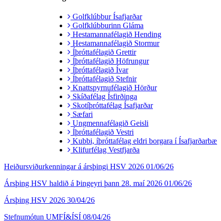
Golfklúbbur Ísafjarðar
Golfklúbburinn Gláma
Hestamannafélagið Hending
Hestamannafélagið Stormur
Íþróttafélagið Grettir
Íþróttafélagið Höfrungur
Íþróttafélagið Ívar
Íþróttafélagið Stefnir
Knattspyrnufélagið Hörður
Skíðafélag Ísfirðinga
Skotíþróttafélag Ísafjarðar
Sæfari
Ungmennafélagið Geisli
Íþróttafélagið Vestri
Kubbi, íþróttafélag eldri borgara í Ísafjarðarbæ
Klifurfélag Vestfjarða
Heiðursviðurkenningar á ársþingi HSV 2026
01/06/26
Ársþing HSV haldið á Þingeyri þann 28. maí 2026
01/06/26
Ársþing HSV 2026
30/04/26
Stefnumótun UMFÍ&ÍSÍ
08/04/26