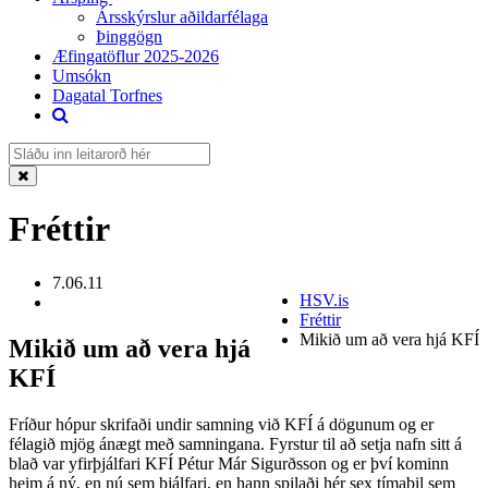
Ársskýrslur aðildarfélaga
Þinggögn
Æfingatöflur 2025-2026
Umsókn
Dagatal Torfnes
Fréttir
7.06.11
HSV.is
Fréttir
Mikið um að vera hjá KFÍ
Mikið um að vera hjá
KFÍ
Fríður hópur skrifaði undir samning við KFÍ á dögunum og er
félagið mjög ánægt með samningana. Fyrstur til að setja nafn sitt á
blað var yfirþjálfari KFÍ Pétur Már Sigurðsson og er því kominn
heim á ný, en nú sem þjálfari, en hann spilaði hér sex tímabil sem