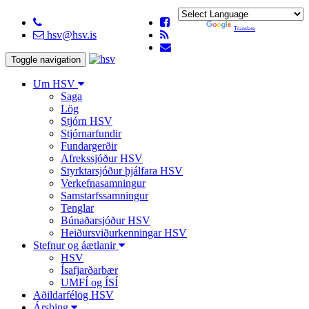
Powered by
Translate
hsv@hsv.is
Toggle navigation
Um HSV
Saga
Lög
Stjórn HSV
Stjórnarfundir
Fundargerðir
Afrekssjóður HSV
Styrktarsjóður þjálfara HSV
Verkefnasamningur
Samstarfssamningur
Tenglar
Búnaðarsjóður HSV
Heiðursviðurkenningar HSV
Stefnur og áætlanir
HSV
Ísafjarðarbær
UMFÍ og ÍSÍ
Aðildarfélög HSV
Ársþing