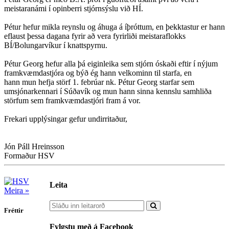
meistaranámi í opinberri stjórnsýslu við HÍ.
Pétur hefur mikla reynslu og áhuga á íþróttum, en þekktastur er hann
eflaust þessa dagana fyrir að vera fyrirliði meistaraflokks
BÍ/Bolungarvíkur í knattspyrnu.
Pétur Georg hefur alla þá eiginleika sem stjórn óskaði eftir í nýjum
framkvæmdastjóra og býð ég hann velkominn til starfa, en
hann mun hefja störf 1. febrúar nk. Pétur Georg starfar sem
umsjónarkennari í Súðavík og mun hann sinna kennslu samhliða
störfum sem framkvæmdastjóri fram á vor.
Frekari upplýsingar gefur undirritaður,
Jón Páll Hreinsson
Formaður HSV
Leita
Meira »
Fréttir
Fylgstu með á Facebook