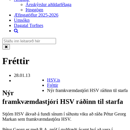
Ársskýrslur aðildarfélaga
Þinggögn
Æfingatöflur 2025-2026
Umsókn
Dagatal Torfnes
Fréttir
28.01.13
HSV.is
Fréttir
Nýr framkvæmdastjóri HSV ráðinn til starfa
Nýr
framkvæmdastjóri HSV ráðinn til starfa
Stjórn HSV ákvað á fundi sínum í síðustu viku að ráða Pétur Georg
Markan sem framkvæmdastjóra HSV.
Pétur Georg er með B.A. próf í guðfræði ásamt því að vera í