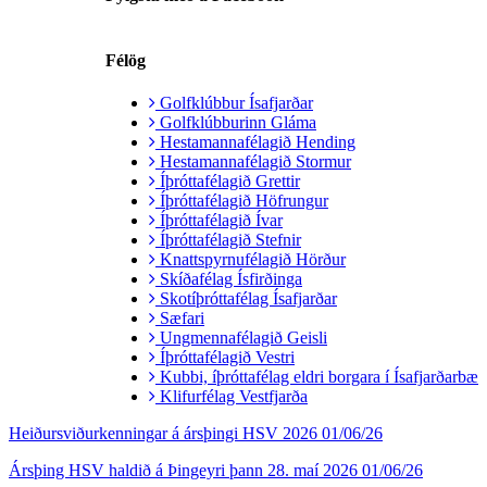
Félög
Golfklúbbur Ísafjarðar
Golfklúbburinn Gláma
Hestamannafélagið Hending
Hestamannafélagið Stormur
Íþróttafélagið Grettir
Íþróttafélagið Höfrungur
Íþróttafélagið Ívar
Íþróttafélagið Stefnir
Knattspyrnufélagið Hörður
Skíðafélag Ísfirðinga
Skotíþróttafélag Ísafjarðar
Sæfari
Ungmennafélagið Geisli
Íþróttafélagið Vestri
Kubbi, íþróttafélag eldri borgara í Ísafjarðarbæ
Klifurfélag Vestfjarða
Heiðursviðurkenningar á ársþingi HSV 2026
01/06/26
Ársþing HSV haldið á Þingeyri þann 28. maí 2026
01/06/26