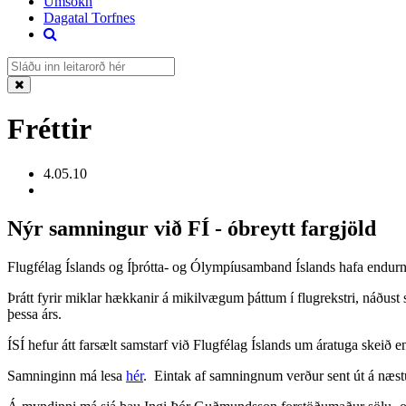
Umsókn
Dagatal Torfnes
Fréttir
4.05.10
Nýr samningur við FÍ - óbreytt fargjöld
Flugfélag Íslands og Íþrótta- og Ólympíusamband Íslands hafa endurný
Þrátt fyrir miklar hækkanir á mikilvægum þáttum í flugrekstri, náðust s
þessa árs.
ÍSÍ hefur átt farsælt samstarf við Flugfélag Íslands um áratuga skeið e
Samninginn má lesa
hér
. Eintak af samningnum verður sent út á næstu 