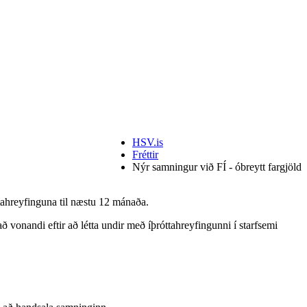
HSV.is
Fréttir
Nýr samningur við FÍ - óbreytt fargjöld
tahreyfinguna til næstu 12 mánaða.
ð vonandi eftir að létta undir með íþróttahreyfingunni í starfsemi