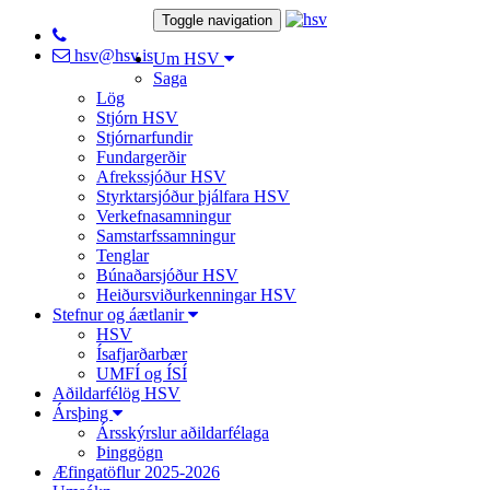
Toggle navigation
hsv@hsv.is
Um HSV
Saga
Lög
Stjórn HSV
Stjórnarfundir
Fundargerðir
Afrekssjóður HSV
Styrktarsjóður þjálfara HSV
Verkefnasamningur
Samstarfssamningur
Tenglar
Búnaðarsjóður HSV
Heiðursviðurkenningar HSV
Stefnur og áætlanir
HSV
Ísafjarðarbær
UMFÍ og ÍSÍ
Aðildarfélög HSV
Ársþing
Ársskýrslur aðildarfélaga
Þinggögn
Æfingatöflur 2025-2026