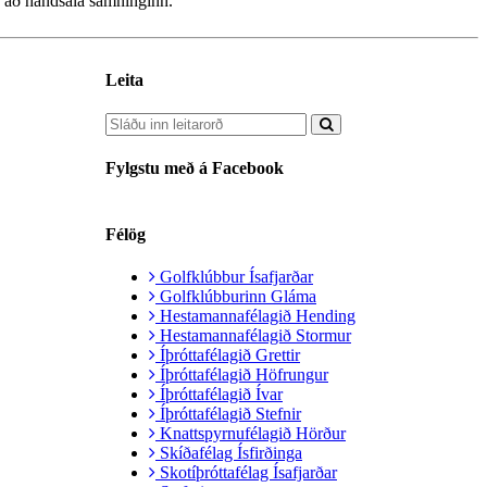
 að handsala samninginn.
Leita
Fylgstu með á Facebook
Félög
Golfklúbbur Ísafjarðar
Golfklúbburinn Gláma
Hestamannafélagið Hending
Hestamannafélagið Stormur
Íþróttafélagið Grettir
Íþróttafélagið Höfrungur
Íþróttafélagið Ívar
Íþróttafélagið Stefnir
Knattspyrnufélagið Hörður
Skíðafélag Ísfirðinga
Skotíþróttafélag Ísafjarðar