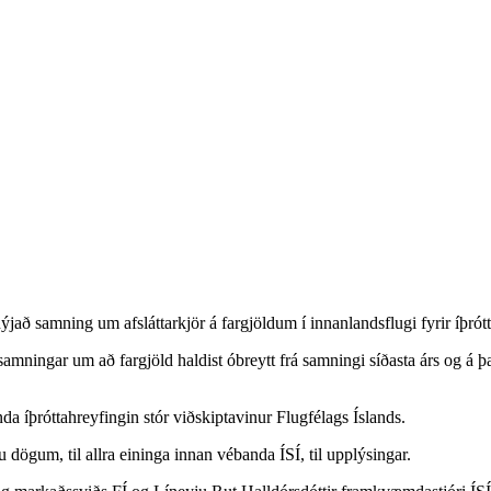
jað samning um afsláttarkjör á fargjöldum í innanlandsflugi fyrir íþrót
amningar um að fargjöld haldist óbreytt frá samningi síðasta árs og á þa
nda íþróttahreyfingin stór viðskiptavinur Flugfélags Íslands.
dögum, til allra eininga innan vébanda ÍSÍ, til upplýsingar.