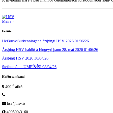
Á myndinni má sjá þau Ingi Þór Guðmundsson forstöðumaður sölu- og
Meira »
Fréttir
Heiðursviðurkenningar á ársþingi HSV 2026
01/06/26
Ársþing HSV haldið á Þingeyri þann 28. maí 2026
01/06/26
Ársþing HSV 2026
30/04/26
Stefnumótun UMFÍ&ÍSÍ
08/04/26
Hafðu samband
400 Ísafirði
hsv@hsv.is
490500-3160