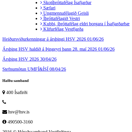
Skotíþróttafélag Ísafjarðar
Sæfari
Ungmennafélagið Geisli
Íþróttafélagið Vestri
Kubbi, íþróttafélag eldri borgara í Ísafjarðarbæ
Klifurfélag Vestfjarða
Heiðursviðurkenningar á ársþingi HSV 2026
01/06/26
Ársþing HSV haldið á Þingeyri þann 28. maí 2026
01/06/26
Ársþing HSV 2026
30/04/26
Stefnumótun UMFÍ&ÍSÍ
08/04/26
Hafðu samband
400 Ísafirði
hsv@hsv.is
490500-3160
2016 © Héraðssamband Vestfirðinga.