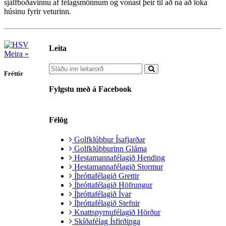
sjálfboðavinnu af félagsmönnum og vonast þeir til að ná að loka
húsinu fyrir veturinn.
Leita
Meira »
Fréttir
Fylgstu með á Facebook
Félög
Golfklúbbur Ísafjarðar
Golfklúbburinn Gláma
Hestamannafélagið Hending
Hestamannafélagið Stormur
Íþróttafélagið Grettir
Íþróttafélagið Höfrungur
Íþróttafélagið Ívar
Íþróttafélagið Stefnir
Knattspyrnufélagið Hörður
Skíðafélag Ísfirðinga