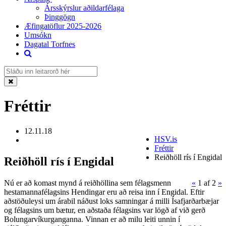
Ársskýrslur aðildarfélaga
Þinggögn
Æfingatöflur 2025-2026
Umsókn
Dagatal Torfnes
Fréttir
12.11.18
HSV.is
Fréttir
Reiðhöll rís í Engidal
Reiðhöll rís í Engidal
Nú er að komast mynd á reiðhöllina sem félagsmenn
«
1
af 2
»
hestamannafélagsins Hendingar eru að reisa inn í Engidal. Eftir
aðstöðuleysi um árabil náðust loks samningar á milli Ísafjarðarbæjar
og félagsins um bætur, en aðstaða félagsins var lögð af við gerð
Bolungarvíkurganganna. Vinnan er að milu leiti unnin í