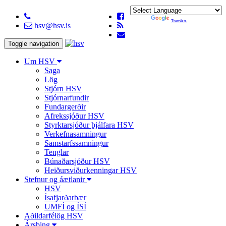
Powered by
Translate
hsv@hsv.is
Toggle navigation
Um HSV
Saga
Lög
Stjórn HSV
Stjórnarfundir
Fundargerðir
Afrekssjóður HSV
Styrktarsjóður þjálfara HSV
Verkefnasamningur
Samstarfssamningur
Tenglar
Búnaðarsjóður HSV
Heiðursviðurkenningar HSV
Stefnur og áætlanir
HSV
Ísafjarðarbær
UMFÍ og ÍSÍ
Aðildarfélög HSV
Ársþing