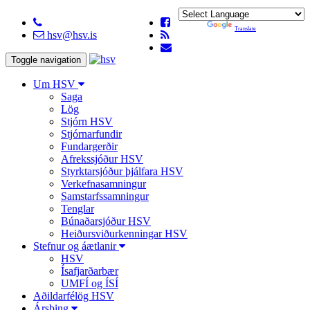
Powered by
Translate
hsv@hsv.is
Toggle navigation
Um HSV
Saga
Lög
Stjórn HSV
Stjórnarfundir
Fundargerðir
Afrekssjóður HSV
Styrktarsjóður þjálfara HSV
Verkefnasamningur
Samstarfssamningur
Tenglar
Búnaðarsjóður HSV
Heiðursviðurkenningar HSV
Stefnur og áætlanir
HSV
Ísafjarðarbær
UMFÍ og ÍSÍ
Aðildarfélög HSV
Ársþing