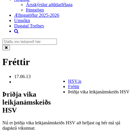
Ársskýrslur aðildarfélaga
Þinggögn
Æfingatöflur 2025-2026
Umsókn
Dagatal Torfnes
Fréttir
17.06.13
HSV.is
Fréttir
Þriðja vika leikjanámskeiðs HSV
Þriðja vika
leikjanámskeiðs
HSV
Nú er þriðja vika leikjanámskeiðs HSV að hefjast og hér má sjá
dagskrá vikunnar.