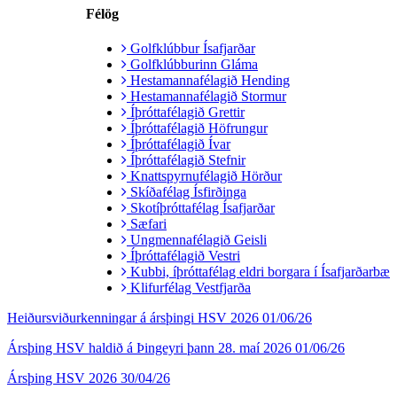
Félög
Golfklúbbur Ísafjarðar
Golfklúbburinn Gláma
Hestamannafélagið Hending
Hestamannafélagið Stormur
Íþróttafélagið Grettir
Íþróttafélagið Höfrungur
Íþróttafélagið Ívar
Íþróttafélagið Stefnir
Knattspyrnufélagið Hörður
Skíðafélag Ísfirðinga
Skotíþróttafélag Ísafjarðar
Sæfari
Ungmennafélagið Geisli
Íþróttafélagið Vestri
Kubbi, íþróttafélag eldri borgara í Ísafjarðarbæ
Klifurfélag Vestfjarða
Heiðursviðurkenningar á ársþingi HSV 2026
01/06/26
Ársþing HSV haldið á Þingeyri þann 28. maí 2026
01/06/26
Ársþing HSV 2026
30/04/26