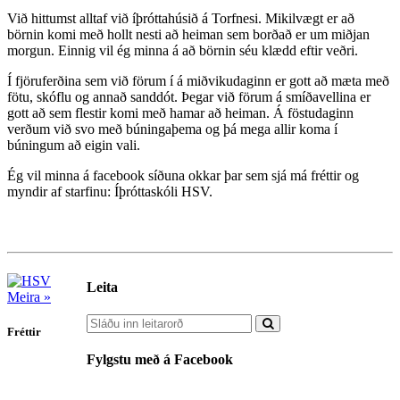
Við hittumst alltaf við íþróttahúsið á Torfnesi. Mikilvægt er að
börnin komi með hollt nesti að heiman sem borðað er um miðjan
morgun. Einnig vil ég minna á að börnin séu klædd eftir veðri.
Í fjöruferðina sem við förum í á miðvikudaginn er gott að mæta með
fötu, skóflu og annað sanddót. Þegar við förum á smíðavellina er
gott að sem flestir komi með hamar að heiman. Á föstudaginn
verðum við svo með búningaþema og þá mega allir koma í
búningum að eigin vali.
Ég vil minna á facebook síðuna okkar þar sem sjá má fréttir og
myndir af starfinu: Íþróttaskóli HSV.
Leita
Meira »
Fréttir
Fylgstu með á Facebook