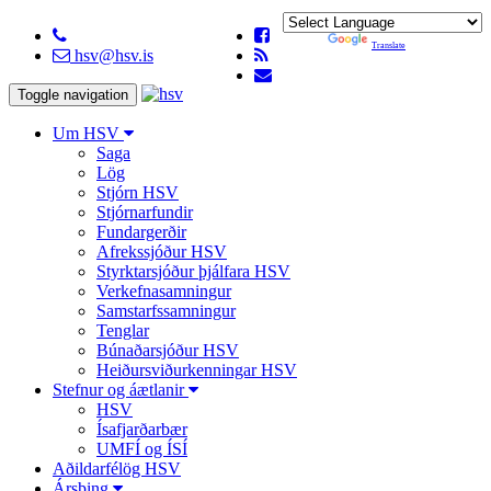
Powered by
Translate
hsv@hsv.is
Toggle navigation
Um HSV
Saga
Lög
Stjórn HSV
Stjórnarfundir
Fundargerðir
Afrekssjóður HSV
Styrktarsjóður þjálfara HSV
Verkefnasamningur
Samstarfssamningur
Tenglar
Búnaðarsjóður HSV
Heiðursviðurkenningar HSV
Stefnur og áætlanir
HSV
Ísafjarðarbær
UMFÍ og ÍSÍ
Aðildarfélög HSV
Ársþing