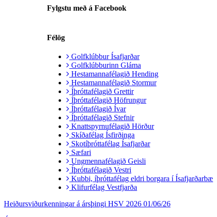
Fylgstu með á Facebook
Félög
Golfklúbbur Ísafjarðar
Golfklúbburinn Gláma
Hestamannafélagið Hending
Hestamannafélagið Stormur
Íþróttafélagið Grettir
Íþróttafélagið Höfrungur
Íþróttafélagið Ívar
Íþróttafélagið Stefnir
Knattspyrnufélagið Hörður
Skíðafélag Ísfirðinga
Skotíþróttafélag Ísafjarðar
Sæfari
Ungmennafélagið Geisli
Íþróttafélagið Vestri
Kubbi, íþróttafélag eldri borgara í Ísafjarðarbæ
Klifurfélag Vestfjarða
Heiðursviðurkenningar á ársþingi HSV 2026
01/06/26