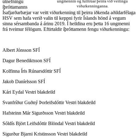
útnefningu
ungmennin og fulltrúar þeirra við veitingu
viðurkenninganna.
íþróttamanns
Ísafjarðarbæjar var veitt viðurkenning til þeirra iðkenda aðildarfélaga
HSV sem hafa verið valin til keppni fyrir Íslands hönd á vegum
sinna sérsambanda á árinu 2019. Í heildina eru þetta 16 ungmenni
frá tveimur félögum. Eftirtaldir íþróttamenn fengu viðurkenningu:
Albert Jónsson SFÍ
Dagur Benediktsson SFÍ
Kolfinna Íris Rúnarsdóttir SFÍ
Jakob Daníelsson SFÍ
Kári Eydal Vestri blakdeild
Svanfríður Guðný Þorleifsdóttir Vestri blakdeild
Hafsteinn Már Sigurðsson Vestri blakdeild
Sóldís Björt Leifsdóttir Blöndal Vestri blakdeild
Sigurður Bjarni Kristinsson Vestri blakdeild