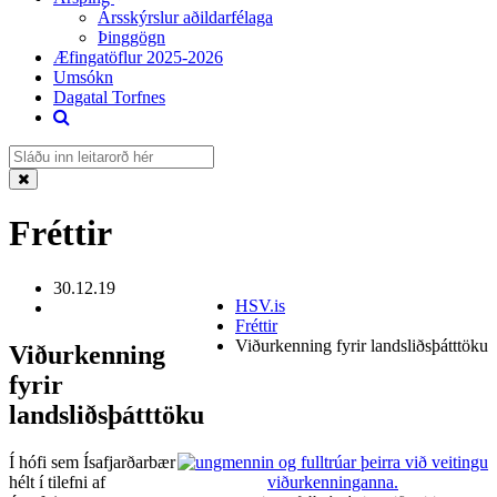
Ársskýrslur aðildarfélaga
Þinggögn
Æfingatöflur 2025-2026
Umsókn
Dagatal Torfnes
Fréttir
30.12.19
HSV.is
Fréttir
Viðurkenning fyrir landsliðsþátttöku
Viðurkenning
fyrir
landsliðsþátttöku
Í hófi sem Ísafjarðarbær
hélt í tilefni af