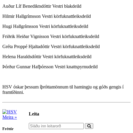
Auður Líf Benediktsdóttir Vestri blakdeild
Hilmir Hallgrímsson Vestri körfuknattleiksdeild
Hugi Hallgrímsson Vestri körfuknattleiksdeild
Friðrik Heiðar Vignisson Vestri körfuknattleiksdeild
Gréta Proppé Hjaltadóttir Vestri körfuknattleiksdeild
Helena Haraldsdóttir Vestri körfuknattleiksdeild
Þórður Gunnar Hafþórsson Vestri knattspyrnudeild
HSV óskar þessum íþróttamönnum til hamingju og góðs gengis í
framtíðinni.
Leita
Meira »
Fréttir