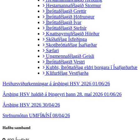
Hestamannafélagið Stormur
Íþróttafélagið Grettir
Íþróttafélagið Höfrungur
Íþróttafélagið Ívar
Íþróttafélagið Stefnir
Knattspyrnufélagið Hörður
Skíðafélag Ísfirðinga
Skotíþróttafélag Ísafjarðar
Sæfari
Ungmennafélagið Geisli
Íþróttafélagið Vestri
Kubbi, íþróttafélag eldri borgara í Ísafjarðarbæ
Klifurfélag Vestfjarða
Heiðursviðurkenningar á ársþingi HSV 2026
01/06/26
Ársþing HSV haldið á Þingeyri þann 28. maí 2026
01/06/26
Ársþing HSV 2026
30/04/26
Stefnumótun UMFÍ&ÍSÍ
08/04/26
Hafðu samband