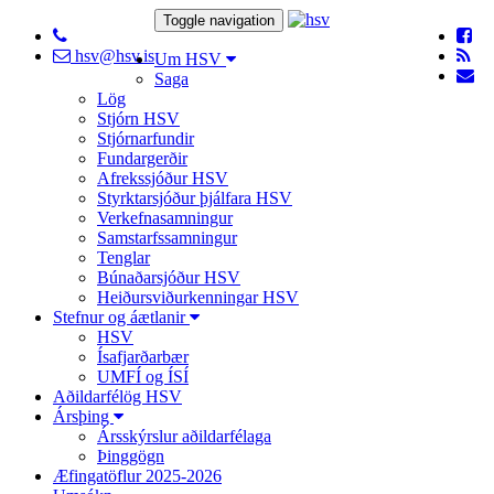
Toggle navigation
hsv@hsv.is
Um HSV
Saga
Lög
Stjórn HSV
Stjórnarfundir
Fundargerðir
Afrekssjóður HSV
Styrktarsjóður þjálfara HSV
Verkefnasamningur
Samstarfssamningur
Tenglar
Búnaðarsjóður HSV
Heiðursviðurkenningar HSV
Stefnur og áætlanir
HSV
Ísafjarðarbær
UMFÍ og ÍSÍ
Aðildarfélög HSV
Ársþing
Ársskýrslur aðildarfélaga
Þinggögn
Æfingatöflur 2025-2026