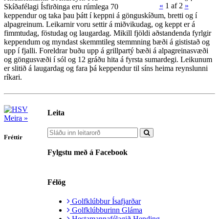
«
1
af 2
»
Skíðafélagi Ísfirðinga eru rúmlega 70
keppendur og taka þau þátt í keppni á gönguskíðum, bretti og í
alpagreinum. Leikarnir voru settir á miðvikudag, og keppt er á
fimmtudag, föstudag og laugardag. Mikill fjöldi aðstandenda fyrlgir
keppendum og myndast skemmtileg stemmning bæði á gististað og
upp í fjalli. Foreldrar buðu upp á grillpartý bæði á alpagreinasvæði
og göngusvæði í sól og 12 gráðu hita á fyrsta sumardegi. Leikunum
er slitið á laugardag og fara þá keppendur til síns heima reynslunni
ríkari.
Leita
Meira »
Fréttir
Fylgstu með á Facebook
Félög
Golfklúbbur Ísafjarðar
Golfklúbburinn Gláma
Hestamannafélagið Hending