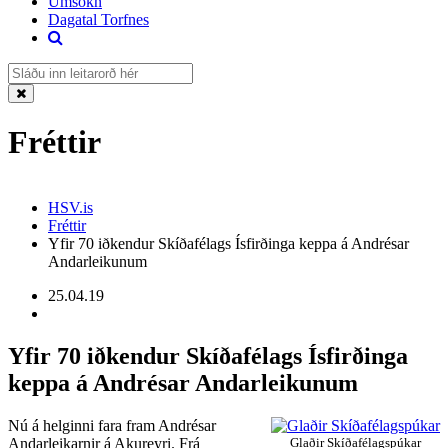
Umsókn
Dagatal Torfnes
Fréttir
HSV.is
Fréttir
Yfir 70 iðkendur Skíðafélags Ísfirðinga keppa á Andrésar
Andarleikunum
25.04.19
Yfir 70 iðkendur Skíðafélags Ísfirðinga
keppa á Andrésar Andarleikunum
Nú á helginni fara fram Andrésar
Andarleikarnir á Akureyri. Frá
Glaðir Skíðafélagspúkar