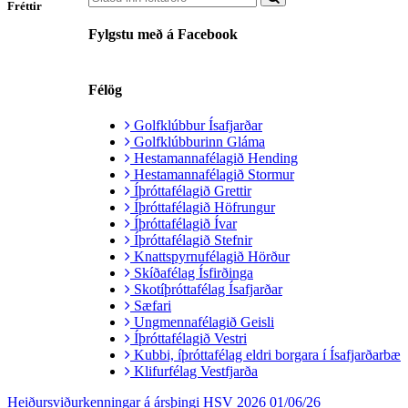
Fréttir
Fylgstu með á Facebook
Félög
Golfklúbbur Ísafjarðar
Golfklúbburinn Gláma
Hestamannafélagið Hending
Hestamannafélagið Stormur
Íþróttafélagið Grettir
Íþróttafélagið Höfrungur
Íþróttafélagið Ívar
Íþróttafélagið Stefnir
Knattspyrnufélagið Hörður
Skíðafélag Ísfirðinga
Skotíþróttafélag Ísafjarðar
Sæfari
Ungmennafélagið Geisli
Íþróttafélagið Vestri
Kubbi, íþróttafélag eldri borgara í Ísafjarðarbæ
Klifurfélag Vestfjarða
Heiðursviðurkenningar á ársþingi HSV 2026
01/06/26