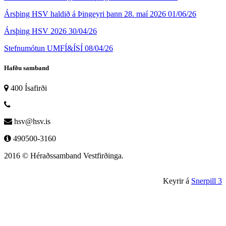
Ársþing HSV haldið á Þingeyri þann 28. maí 2026
01/06/26
Ársþing HSV 2026
30/04/26
Stefnumótun UMFÍ&ÍSÍ
08/04/26
Hafðu samband
400 Ísafirði
hsv@hsv.is
490500-3160
2016 © Héraðssamband Vestfirðinga.
Keyrir á
Snerpill 3