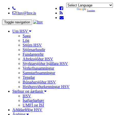
Powered by
Translate
hsv@hsv.is
Toggle navigation
Um HSV
Saga
Lög
Stjórn HSV
Stjórnarfundir
Fundargerðir
Afrekssjóður HSV
Styrktarsjóður þjálfara HSV
Verkefnasamningur
Samstarfssamningur
Tenglar
Búnaðarsjóður HSV
Heiðursviðurkenningar HSV
Stefnur og áætlanir
HSV
Ísafjarðarbær
UMFÍ og ÍSÍ
Aðildarfélög HSV
Ársþing