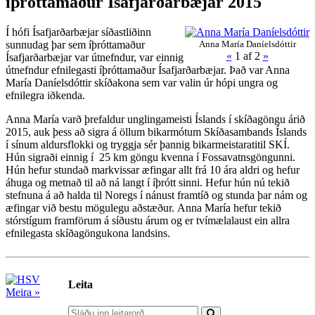
íþróttamaður Ísafjarðarbæjar 2015
Í hófi Ísafjarðarbæjar síðastliðinn
sunnudag þar sem íþróttamaður
Anna María Daníelsdóttir
«
1
af 2
»
Ísafjarðarbæjar var útnefndur, var einnig
útnefndur efnilegasti íþróttamaður Ísafjarðarbæjar. Það var Anna
María Daníelsdóttir skíðakona sem var valin úr hópi ungra og
efnilegra iðkenda.
Anna María varð þrefaldur unglingameisti Íslands í skíðagöngu árið
2015, auk þess að sigra á öllum bikarmótum Skíðasambands Íslands
í sínum aldursflokki og tryggja sér þannig bikarmeistaratitil SKÍ.
Hún sigraði einnig í 25 km göngu kvenna í Fossavatnsgöngunni.
Hún hefur stundað markvissar æfingar allt frá 10 ára aldri og hefur
áhuga og metnað til að ná langt í íþrótt sinni. Hefur hún nú tekið
stefnuna á að halda til Noregs í nánust framtíð og stunda þar nám og
æfingar við bestu mögulegu aðstæður. Anna María hefur tekið
stórstígum framförum á síðustu árum og er tvímælalaust ein allra
efnilegasta skíðagöngukona landsins.
Leita
Meira »