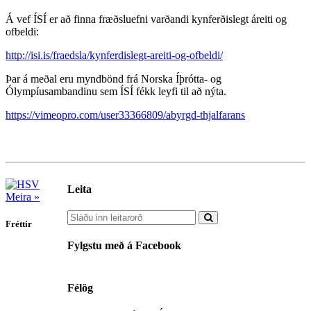
Á vef ÍSÍ er að finna fræðsluefni varðandi kynferðislegt áreiti og
ofbeldi:
http://isi.is/fraedsla/kynferdislegt-areiti-og-ofbeldi/
Þar á meðal eru myndbönd frá Norska Íþrótta- og
Ólympíusambandinu sem ÍSÍ fékk leyfi til að nýta.
https://vimeopro.com/user33366809/abyrgd-thjalfarans
Leita
Meira »
Fréttir
Fylgstu með á Facebook
Félög