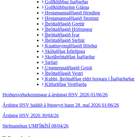
Golfklúbbur Ísafjarðar
Golfklúbburinn Gláma
Hestamannafélagið Hending
Hestamannafélagið Stormur
Íþróttafélagið Grettir
Íþróttafélagið Höfrungur
Íþróttafélagið Ívar
Íþróttafélagið Stefnir
Knattspyrnufélagið Hörður
Skíðafélag Ísfirðinga
Skotíþróttafélag Ísafjarðar
Sæfari
Ungmennafélagið Geisli
Íþróttafélagið Vestri
Kubbi, íþróttafélag eldri borgara í Ísafjarðarbæ
Klifurfélag Vestfjarða
Heiðursviðurkenningar á ársþingi HSV 2026
01/06/26
Ársþing HSV haldið á Þingeyri þann 28. maí 2026
01/06/26
Ársþing HSV 2026
30/04/26
Stefnumótun UMFÍ&ÍSÍ
08/04/26