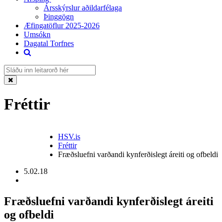
Ársskýrslur aðildarfélaga
Þinggögn
Æfingatöflur 2025-2026
Umsókn
Dagatal Torfnes
Fréttir
HSV.is
Fréttir
Fræðsluefni varðandi kynferðislegt áreiti og ofbeldi
5.02.18
Fræðsluefni varðandi kynferðislegt áreiti
og ofbeldi