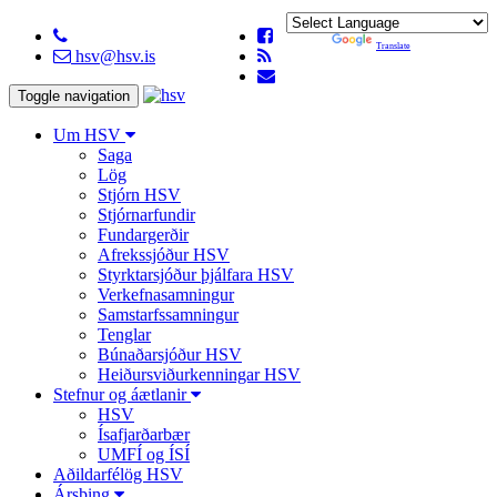
Powered by
Translate
hsv@hsv.is
Toggle navigation
Um HSV
Saga
Lög
Stjórn HSV
Stjórnarfundir
Fundargerðir
Afrekssjóður HSV
Styrktarsjóður þjálfara HSV
Verkefnasamningur
Samstarfssamningur
Tenglar
Búnaðarsjóður HSV
Heiðursviðurkenningar HSV
Stefnur og áætlanir
HSV
Ísafjarðarbær
UMFÍ og ÍSÍ
Aðildarfélög HSV
Ársþing