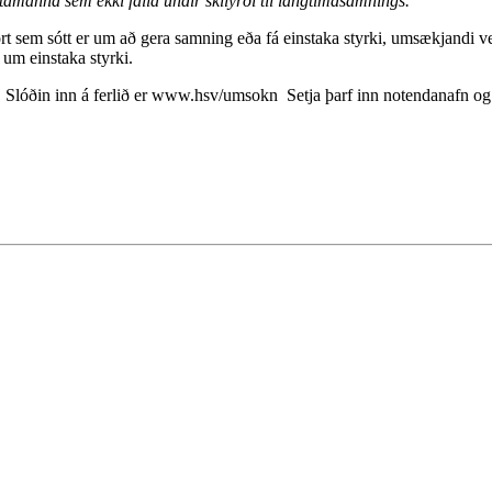
óttamanna sem ekki falla undir skilyrði til langtímasamnings.
t sem sótt er um að gera samning eða fá einstaka styrki, umsækjandi vel
 um einstaka styrki.
 Slóðin inn á ferlið er www.hsv/umsokn Setja þarf inn notendanafn og 