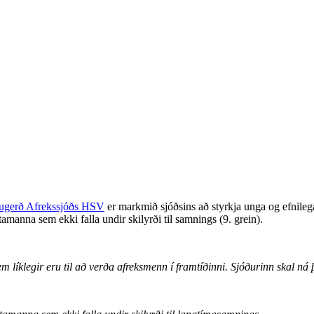
lugerð Afrekssjóðs HSV
er markmið sjóðsins að styrkja unga og efnileg
ttamanna sem ekki falla undir skilyrði til samnings (9. grein).
m líklegir eru til að verða afreksmenn í framtíðinni. Sjóðurinn skal n