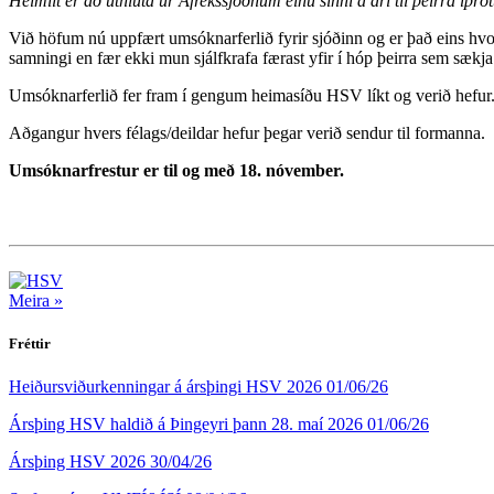
Heimilt er að úthluta úr Afrekssjóðnum einu sinni á ári til þeirra íþr
Við höfum nú uppfært umsóknarferlið fyrir sjóðinn og er það eins hvor
samningi en fær ekki mun sjálfkrafa færast yfir í hóp þeirra sem sækja
Umsóknarferlið fer fram í gengum heimasíðu HSV líkt og verið hefur.
Aðgangur hvers félags/deildar hefur þegar verið sendur til formanna.
Umsóknarfrestur er til og með 18. nóvember.
Meira »
Fréttir
Heiðursviðurkenningar á ársþingi HSV 2026
01/06/26
Ársþing HSV haldið á Þingeyri þann 28. maí 2026
01/06/26
Ársþing HSV 2026
30/04/26