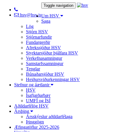
Toggle navigation
hsv@hsv.is
Um HSV
Saga
Lög
Stjórn HSV
Stjórnarfundir
Fundargerðir
Afrekssjóður HSV
Styrktarsjóður þjálfara HSV
Verkefnasamningur
Samstarfssamningur
Tenglar
Búnaðarsjóður HSV
Heiðursviðurkenningar HSV
Stefnur og áætlanir
HSV
Ísafjarðarbær
UMFÍ og ÍSÍ
Aðildarfélög HSV
Ársþing
Ársskýrslur aðildarfélaga
Þinggögn
Æfingatöflur 2025-2026