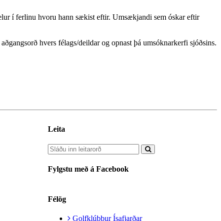
ur í ferlinu hvoru hann sækist eftir. Umsækjandi sem óskar eftir
aðgangsorð hvers félags/deildar og opnast þá umsóknarkerfi sjóðsins.
Leita
Fylgstu með á Facebook
Félög
Golfklúbbur Ísafjarðar