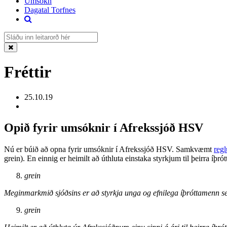
Umsókn
Dagatal Torfnes
Fréttir
25.10.19
Opið fyrir umsóknir í Afrekssjóð HSV
Nú er búið að opna fyrir umsóknir í Afrekssjóð HSV. Samkvæmt
reg
grein). En einnig er heimilt að úthluta einstaka styrkjum til þeirra íþró
grein
Meginmarkmið sjóðsins er að styrkja unga og efnilega íþróttamenn se
grein