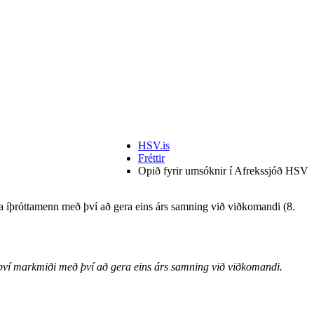
HSV.is
Fréttir
Opið fyrir umsóknir í Afrekssjóð HSV
a íþróttamenn með því að gera eins árs samning við viðkomandi (8.
á því markmiði með því að gera eins árs samning við viðkomandi.