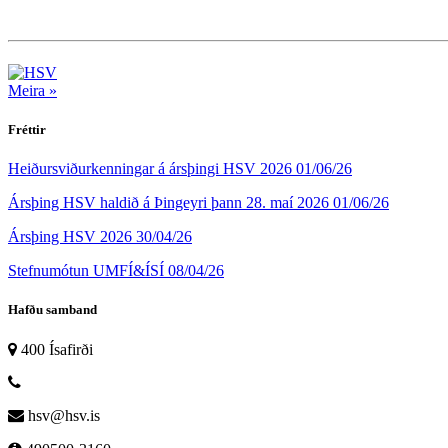
Meira »
Fréttir
Heiðursviðurkenningar á ársþingi HSV 2026
01/06/26
Ársþing HSV haldið á Þingeyri þann 28. maí 2026
01/06/26
Ársþing HSV 2026
30/04/26
Stefnumótun UMFÍ&ÍSÍ
08/04/26
Hafðu samband
400 Ísafirði
hsv@hsv.is