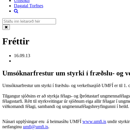
Umsókn
Dagatal Torfnes
Fréttir
16.09.13
Umsóknarfrestur um styrki í fræðslu- og 
Umsóknarfrestur um styrki í fræðslu- og verkefnasjóð UMFÍ er til 1. o
Tilgangur sjóðsins er að styrkja félags- og íþróttastarf ungmennafél
félagsstarfi. Rétt til styrkveitingar úr sjóðnum eiga allir félagar í un
viðkomandi félagi, sambandi og ungmennafélagshreyfingunni í heild. 
Nánari upplýsingar eru á heimasíðu UMFÍ
www.umfi.is
undir styrki
netfanginu
umfi@umfi.is
.