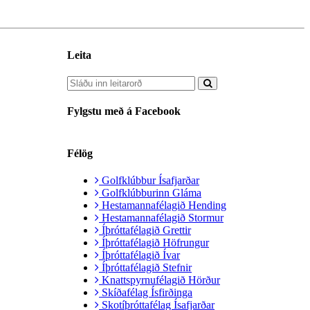
Leita
Fylgstu með á Facebook
Félög
Golfklúbbur Ísafjarðar
Golfklúbburinn Gláma
Hestamannafélagið Hending
Hestamannafélagið Stormur
Íþróttafélagið Grettir
Íþróttafélagið Höfrungur
Íþróttafélagið Ívar
Íþróttafélagið Stefnir
Knattspyrnufélagið Hörður
Skíðafélag Ísfirðinga
Skotíþróttafélag Ísafjarðar