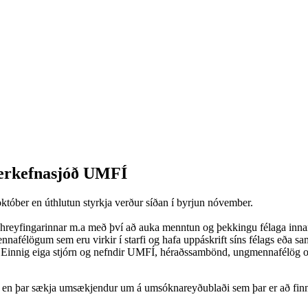
verkefnasjóð UMFÍ
któber en úthlutun styrkja verður síðan í byrjun nóvember.
agshreyfingarinnar m.a með því að auka menntun og þekkingu félaga innan
gmennafélögum sem eru virkir í starfi og hafa uppáskrift síns félags eða s
Einnig eiga stjórn og nefndir UMFÍ, héraðssambönd, ungmennafélög og d
r en þar sækja umsækjendur um á umsóknareyðublaði sem þar er að finna