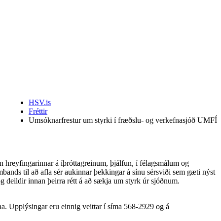
HSV.is
Fréttir
Umsóknarfrestur um styrki í fræðslu- og verkefnasjóð UMFÍ
 hreyfingarinnar á íþróttagreinum, þjálfun, í félagsmálum og
ambands til að afla sér aukinnar þekkingar á sínu sérsviði sem gæti nýst
eildir innan þeirra rétt á að sækja um styrk úr sjóðnum.
. Upplýsingar eru einnig veittar í síma 568-2929 og á