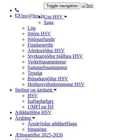
Toggle navigation
hsv@hsv.is
Um HSV
Saga
Lög
Stjórn HSV
Stjórnarfundir
Fundargerðir
Afrekssjóður HSV
Styrktarsjóður þjálfara HSV
Verkefnasamningur
Samstarfssamningur
Tenglar
Búnaðarsjóður HSV
Heiðursviðurkenningar HSV
Stefnur og áætlanir
HSV
Ísafjarðarbær
UMFÍ og ÍSÍ
Aðildarfélög HSV
Ársþing
Ársskýrslur aðildarfélaga
Þinggögn
Æfingatöflur 2025-2026