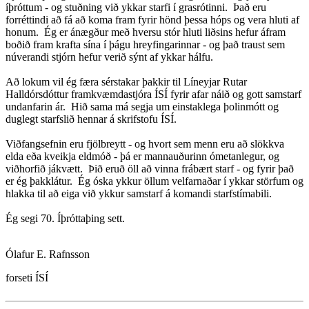
íþróttum - og stuðning við ykkar starfi í grasrótinni. Það eru
forréttindi að fá að koma fram fyrir hönd þessa hóps og vera hluti af
honum. Ég er ánægður með hversu stór hluti liðsins hefur áfram
boðið fram krafta sína í þágu hreyfingarinnar - og það traust sem
núverandi stjórn hefur verið sýnt af ykkar hálfu.
Að lokum vil ég færa sérstakar þakkir til Líneyjar Rutar
Halldórsdóttur framkvæmdastjóra ÍSÍ fyrir afar náið og gott samstarf
undanfarin ár. Hið sama má segja um einstaklega þolinmótt og
duglegt starfslið hennar á skrifstofu ÍSÍ.
Viðfangsefnin eru fjölbreytt - og hvort sem menn eru að slökkva
elda eða kveikja eldmóð - þá er mannauðurinn ómetanlegur, og
viðhorfið jákvætt. Þið eruð öll að vinna frábært starf - og fyrir það
er ég þakklátur. Ég óska ykkur öllum velfarnaðar í ykkar störfum og
hlakka til að eiga við ykkur samstarf á komandi starfstímabili.
Ég segi 70. Íþróttaþing sett.
Ólafur E. Rafnsson
forseti ÍSÍ