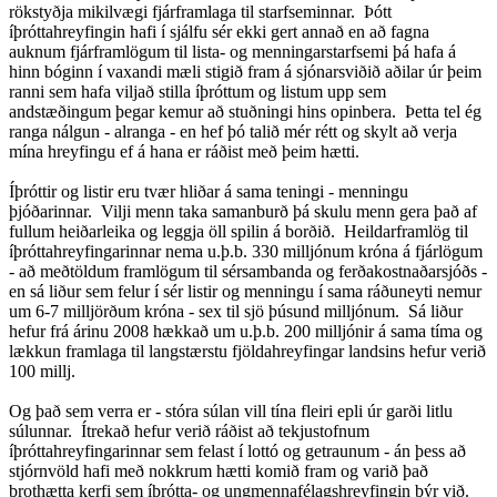
rökstyðja mikilvægi fjárframlaga til starfseminnar. Þótt
íþróttahreyfingin hafi í sjálfu sér ekki gert annað en að fagna
auknum fjárframlögum til lista- og menningarstarfsemi þá hafa á
hinn bóginn í vaxandi mæli stigið fram á sjónarsviðið aðilar úr þeim
ranni sem hafa viljað stilla íþróttum og listum upp sem
andstæðingum þegar kemur að stuðningi hins opinbera. Þetta tel ég
ranga nálgun - alranga - en hef þó talið mér rétt og skylt að verja
mína hreyfingu ef á hana er ráðist með þeim hætti.
Íþróttir og listir eru tvær hliðar á sama teningi - menningu
þjóðarinnar. Vilji menn taka samanburð þá skulu menn gera það af
fullum heiðarleika og leggja öll spilin á borðið. Heildarframlög til
íþróttahreyfingarinnar nema u.þ.b. 330 milljónum króna á fjárlögum
- að meðtöldum framlögum til sérsambanda og ferðakostnaðarsjóðs -
en sá liður sem felur í sér listir og menningu í sama ráðuneyti nemur
um 6-7 milljörðum króna - sex til sjö þúsund milljónum. Sá liður
hefur frá árinu 2008 hækkað um u.þ.b. 200 milljónir á sama tíma og
lækkun framlaga til langstærstu fjöldahreyfingar landsins hefur verið
100 millj.
Og það sem verra er - stóra súlan vill tína fleiri epli úr garði litlu
súlunnar. Ítrekað hefur verið ráðist að tekjustofnum
íþróttahreyfingarinnar sem felast í lottó og getraunum - án þess að
stjórnvöld hafi með nokkrum hætti komið fram og varið það
brothætta kerfi sem íþrótta- og ungmennafélagshreyfingin býr við.