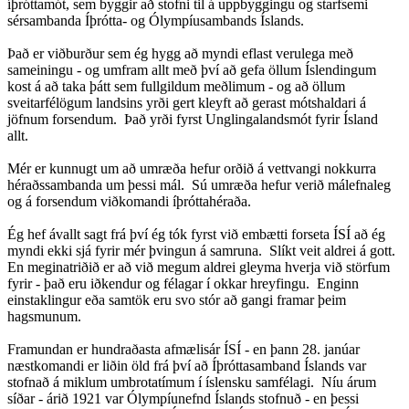
íþróttamót, sem byggir að stofni til á uppbyggingu og starfsemi
sérsambanda Íþrótta- og Ólympíusambands Íslands.
Það er viðburður sem ég hygg að myndi eflast verulega með
sameiningu - og umfram allt með því að gefa öllum Íslendingum
kost á að taka þátt sem fullgildum meðlimum - og að öllum
sveitarfélögum landsins yrði gert kleyft að gerast mótshaldari á
jöfnum forsendum. Það yrði fyrst Unglingalandsmót fyrir Ísland
allt.
Mér er kunnugt um að umræða hefur orðið á vettvangi nokkurra
héraðssambanda um þessi mál. Sú umræða hefur verið málefnaleg
og á forsendum viðkomandi íþróttahéraða.
Ég hef ávallt sagt frá því ég tók fyrst við embætti forseta ÍSÍ að ég
myndi ekki sjá fyrir mér þvingun á samruna. Slíkt veit aldrei á gott.
En meginatriðið er að við megum aldrei gleyma hverja við störfum
fyrir - það eru iðkendur og félagar í okkar hreyfingu. Enginn
einstaklingur eða samtök eru svo stór að gangi framar þeim
hagsmunum.
Framundan er hundraðasta afmælisár ÍSÍ - en þann 28. janúar
næstkomandi er liðin öld frá því að Íþróttasamband Íslands var
stofnað á miklum umbrotatímum í íslensku samfélagi. Níu árum
síðar - árið 1921 var Ólympíunefnd Íslands stofnuð - en þessi