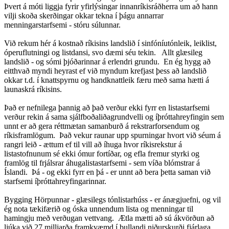
Þvert á móti liggja fyrir yfirlýsingar innanríkisráðherra um að hann
vilji skoða skerðingar okkar tekna í þágu annarrar
menningarstarfsemi - stóru súlunnar.
Við rekum hér á kostnað ríkisins landslið í sinfóníutónleik, leiklist,
óperuflutningi og listdansi, svo dæmi séu tekin. Allt glæsileg
landslið - og sómi þjóðarinnar á erlendri grundu. En ég hygg að
eitthvað myndi heyrast ef við myndum krefjast þess að landslið
okkar t.d. í knattspyrnu og handknattleik færu með sama hætti á
launaskrá ríkisins.
Það er nefnilega þannig að það verður ekki fyrr en listastarfsemi
verður rekin á sama sjálfboðaliðagrundvelli og íþróttahreyfingin sem
unnt er að gera réttmætan samanburð á rekstrarforsendum og
ríkisframlögum. Það vekur raunar upp spurningar hvort við séum á
rangri leið - ættum ef til vill að íhuga hvor ríkisrekstur á
listastofnunum sé ekki ómur fortíðar, og efla fremur styrki og
framlög til frjálsrar áhugalistastarfsemi - sem víða blómstrar á
Íslandi. Þá - og ekki fyrr en þá - er unnt að bera þetta saman við
starfsemi íþróttahreyfingarinnar.
Bygging Hörpunnar - glæsilegs tónlistarhúss - er ánægjuefni, og vil
ég nota tækifærið og óska unnendum lista og menningar til
hamingju með verðugan vettvang. Ætla mætti að sú ákvörðun að
ljúka við 27 milljarða framkvæmd í bullandi niðurskurði fjárlaga