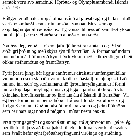
samtök voru svo sameinuð í Íþrótta- og Ólympíusambandi Íslands
árið 1997.
Ráðgert er að halda upp á afmælisárið af glæsibrag, og hafa starfað
starfshópar bæði vegna ritunar sögu sambandsins, sem og
skipulagningar afmælisársins. Ég vonast til þess að sem flest ykkar
muni njóta þeirra viðburða sem á boðstólum verða.
Nauðsynlegt er að starfsemi jafn fjölbreyttra samtaka og ÍSÍ sé í
stöðugri þróun og með skýra sýn til framtíðar. Á formannafundum
undanfarin ár höfum við kynnt fyrir ykkur með skilmerkilegum hætti
okkar stefnumótun og framtíðarsýn.
Fyrir þessu þingi hér liggur ennfremur afrakstur umfangsmikillar
vinnu hópa sem skipaðir voru í kjölfar síðasta Íþróttaþings - til að
ramma inn störf og stefnumarkmið íþróttahreyfingarinnar í formi
innra skipulags hreyfingarinnar, og leggja jafnframt drög að ytra
skipulagi hreyfingarinnar og íþróttamála á Íslandi til framtíðar. Vil
ég færa formönnum þeirra hópa - Lárusi Blöndal varaforseta og
Helgu Steinunni Guðmundsdóttur ritara - sem og þeim fjölmörgu
sem þar hafa lagt hönd á plóginn - mínar bestu þakkir.
Þrátt fyrir gagnrýni og skort á stuðningi frá stjórnvöldum - þá tel ég
hér tilefni til þess að færa þakkir til eins fulltrúa íslensks ríksvalds
sem ávallt hefur sýnt íþróttahreyfingunni virðingu og stuðning.