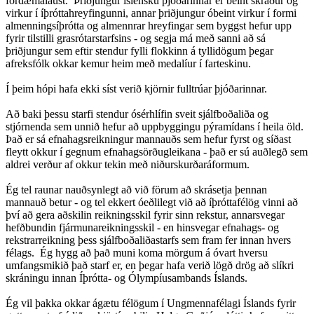
fordæmalaust. Þriðjungur íslensku þjóðarinnar er beint skráður og
virkur í íþróttahreyfingunni, annar þriðjungur óbeint virkur í formi
almenningsíþrótta og almennrar hreyfingar sem byggst hefur upp
fyrir tilstilli grasrótarstarfsins - og segja má með sanni að sá
þriðjungur sem eftir stendur fylli flokkinn á tyllidögum þegar
afreksfólk okkar kemur heim með medalíur í farteskinu.
Í þeim hópi hafa ekki síst verið kjörnir fulltrúar þjóðarinnar.
Að baki þessu starfi stendur ósérhlífin sveit sjálfboðaliða og
stjórnenda sem unnið hefur að uppbyggingu pýramídans í heila öld.
Það er sá efnahagsreikningur mannauðs sem hefur fyrst og síðast
fleytt okkur í gegnum efnahagsörðugleikana - það er sú auðlegð sem
aldrei verður af okkur tekin með niðurskurðaráformum.
Ég tel raunar nauðsynlegt að við förum að skrásetja þennan
mannauð betur - og tel ekkert óeðlilegt við að íþróttafélög vinni að
því að gera aðskilin reikningsskil fyrir sinn rekstur, annarsvegar
hefðbundin fjármunareikningsskil - en hinsvegar efnahags- og
rekstrarreikning þess sjálfboðaliðastarfs sem fram fer innan hvers
félags. Ég hygg að það muni koma mörgum á óvart hversu
umfangsmikið það starf er, en þegar hafa verið lögð drög að slíkri
skráningu innan Íþrótta- og Ólympíusambands Íslands.
Ég vil þakka okkar ágætu félögum í Ungmennafélagi Íslands fyrir