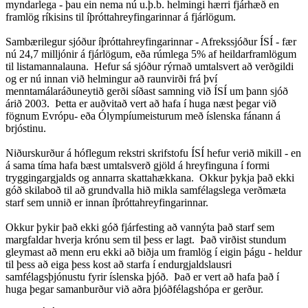
myndarlega - þau ein nema nú u.þ.b. helmingi hærri fjárhæð en
framlög ríkisins til íþróttahreyfingarinnar á fjárlögum.
Sambærilegur sjóður íþróttahreyfingarinnar - Afrekssjóður ÍSÍ - fær
nú 24,7 milljónir á fjárlögum, eða rúmlega 5% af heildarframlögum
til listamannalauna. Hefur sá sjóður rýrnað umtalsvert að verðgildi
og er nú innan við helmingur að raunvirði frá því
menntamálaráðuneytið gerði síðast samning við ÍSÍ um þann sjóð
árið 2003. Þetta er auðvitað vert að hafa í huga næst þegar við
fögnum Evrópu- eða Ólympíumeisturum með íslenska fánann á
brjóstinu.
Niðurskurður á hóflegum rekstri skrifstofu ÍSÍ hefur verið mikill - en
á sama tíma hafa bæst umtalsverð gjöld á hreyfinguna í formi
tryggingargjalds og annarra skattahækkana. Okkur þykja það ekki
góð skilaboð til að grundvalla hið mikla samfélagslega verðmæta
starf sem unnið er innan íþróttahreyfingarinnar.
Okkur þykir það ekki góð fjárfesting að vannýta það starf sem
margfaldar hverja krónu sem til þess er lagt. Það virðist stundum
gleymast að menn eru ekki að biðja um framlög í eigin þágu - heldur
til þess að eiga þess kost að starfa í endurgjaldslausri
samfélagsþjónustu fyrir íslenska þjóð. Það er vert að hafa það í
huga þegar samanburður við aðra þjóðfélagshópa er gerður.