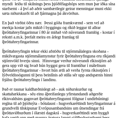
myndi leiða til skilnings þess þjóðfélagshóps sem mun þar iðka sína
starfsemi - á því að aðrir sambærilegir geirar menningar muni ekki
sæta niðurskurði til að fjármagna þá ákvörðun.
En það virðist öðru nær. Þessi góða framkvæmd - sem vel að
merkja kostar jafn mikið í byggingu og ríkið leggur til allrar
íþróttahreyfingarinnar í 80 ár miðað við núverandi framlög - kostar í
rekstri a.m.k. þrefalt meira en árlegt framlag til
íþróttahreyfingarinnar.
Íþróttahreyfingin tekur ekki afstöðu til stjórnmálalegra skoðana -
mikilvægasta stjórnmálamynstur fyrir íþróttahreyfinguna eru ríkjandi
stjórnvöld hverju sinni. Hinsvegar verður núverandi ríkisstjórn að
gera upp við sig hvað hún hyggst gera til framtíðar í málefnum
íþróttahreyfingarinnar - hvort hún ætli að verða fyrsta ríkisstjórn í
lýðveldissögunni til þess beinlínis að stilla sér upp andspænis hinni
frjálsu íþróttahreyfingu í landinu.
Það er raunar kaldhæðnislegt að - auk niðurskurðar og
skattahækkana - séu einu áþreifanlegu yfirstandandi aðgerðir
ríkisvaldsins gagnvart íþróttahreyfingunni fólgnar í undirbúningi
reglna til að þjóðnýta - bótalaust - hugverkaréttindi hreyfingarinnar á
grundvelli tilskipunar Evrópusambandsins um útsendingar frá
íþróttaviðburðum í ólæstri dagskrá - hugverkaréttindi sem byggð
hafa verið upp með margra áratuga langri sjálfboðastarfsemi þess