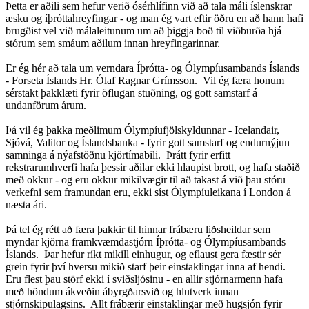
Þetta er aðili sem hefur verið ósérhlífinn við að tala máli íslenskrar
æsku og íþróttahreyfingar - og man ég vart eftir öðru en að hann hafi
brugðist vel við málaleitunum um að þiggja boð til viðburða hjá
stórum sem smáum aðilum innan hreyfingarinnar.
Er ég hér að tala um verndara Íþrótta- og Ólympíusambands Íslands
- Forseta Íslands Hr. Ólaf Ragnar Grímsson. Vil ég færa honum
sérstakt þakklæti fyrir öflugan stuðning, og gott samstarf á
undanförum árum.
Þá vil ég þakka meðlimum Ólympíufjölskyldunnar - Icelandair,
Sjóvá, Valitor og Íslandsbanka - fyrir gott samstarf og endurnýjun
samninga á nýafstöðnu kjörtímabili. Þrátt fyrir erfitt
rekstrarumhverfi hafa þessir aðilar ekki hlaupist brott, og hafa staðið
með okkur - og eru okkur mikilvægir til að takast á við þau stóru
verkefni sem framundan eru, ekki síst Ólympíuleikana í London á
næsta ári.
Þá tel ég rétt að færa þakkir til hinnar frábæru liðsheildar sem
myndar kjörna framkvæmdastjórn Íþrótta- og Ólympíusambands
Íslands. Þar hefur ríkt mikill einhugur, og eflaust gera fæstir sér
grein fyrir því hversu mikið starf þeir einstaklingar inna af hendi.
Eru flest þau störf ekki í sviðsljósinu - en allir stjórnarmenn hafa
með höndum ákveðin ábyrgðarsvið og hlutverk innan
stjórnskipulagsins. Allt frábærir einstaklingar með hugsjón fyrir