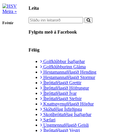
Leita
Meira »
Fréttir
Fylgstu með á Facebook
Félög
Golfklúbbur Ísafjarðar
Golfklúbburinn Gláma
Hestamannafélagið Hending
Hestamannafélagið Stormur
Íþróttafélagið Grettir
Íþróttafélagið Höfrungur
Íþróttafélagið Ívar
Íþróttafélagið Stefnir
Knattspyrnufélagið Hörður
Skíðafélag Ísfirðinga
Skotíþróttafélag Ísafjarðar
Sæfari
Ungmennafélagið Geisli
Íþróttafélagið Vestri