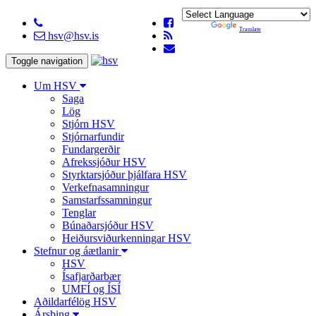
Powered by
Translate
hsv@hsv.is
Toggle navigation
Um HSV
Saga
Lög
Stjórn HSV
Stjórnarfundir
Fundargerðir
Afrekssjóður HSV
Styrktarsjóður þjálfara HSV
Verkefnasamningur
Samstarfssamningur
Tenglar
Búnaðarsjóður HSV
Heiðursviðurkenningar HSV
Stefnur og áætlanir
HSV
Ísafjarðarbær
UMFÍ og ÍSÍ
Aðildarfélög HSV
Ársþing