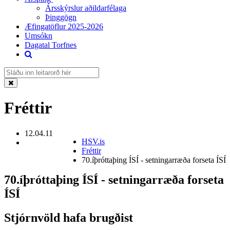
Ársskýrslur aðildarfélaga
Þinggögn
Æfingatöflur 2025-2026
Umsókn
Dagatal Torfnes
Fréttir
12.04.11
HSV.is
Fréttir
70.íþróttaþing ÍSÍ - setningarræða forseta ÍSÍ
70.íþróttaþing ÍSÍ - setningarræða forseta
ÍSÍ
Stjórnvöld hafa brugðist