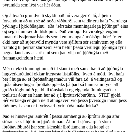
pýramída sem lýst var hér áðan.
Og á hvaða grundvelli skyldi það nú vera gert? Jú, á þeim
forsendum að um sé að ræða viðburði sem taldir eru hafa "verulega
þýðingu í þjóðfélaginu" eða "sérstaka menningarlega þýðingu" eins
og segir í umræddri tilskipun. Það var og. Er virkilega enginn
innan ríkisstjórnar Íslands sem kemur auga á mótsögn hér? Væri
ekki nær að stjórnvöld myndu vera sjálfum sér samkvæm og efla
framlög til þeirrar starfsemi sem hefur þessa verulegu þýðingu fyrir
þegna landsins - starfsemi sem þau vilja nú þjóðnýta með
framangreindum hætti.
Mér er ekki kunnugt um að til standi með sama hætti að þjóðnýta
hugverkaréttindi okkar frægasta listafólks. Þvert á móti. Því hafa
ber í huga að ef íþróttaáhugamaður vill fara t.d. á veitingastað og
njóta útsendingar íþróttakappleiks þá þarf sá hinn sami fyrst að
greiða lögbundið gjald til tónskálda og eigenda flutningsréttar
tónlistar áður en hann fær að sjá íþróttaviðburðinn. STEF gjöld.
Sér virkilega enginn neitt athugavert við þessa þversögn innan þess
ráðuneytis sem er í fyrirsvari fyrir báða málaflokka?
Það er hinsvegar laukrétt í þessu samhengi að íþróttir skipa afar
stóran sess í hjörtum þjóðarinnar. Áhorf í sjónvarpi á stóra
íþróttaviðburði þar sem íslenskir íþróttamenn etja kappi er