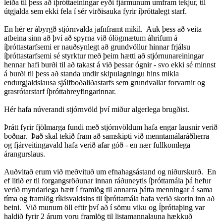
leiða til þess að íþróttaeiningar eyði fjármunum umfram tekjur, til
útgjalda sem ekki fela í sér virðisauka fyrir íþróttalegt starf.
En hér er ábyrgð stjórnvalda jafnframt mikil. Auk þess að veita
atbeina sinn að því að spyrna við ólögmætum áhrifum á
íþróttastarfsemi er nauðsynlegt að grundvöllur hinnar frjálsu
íþróttastarfsemi sé styrktur með þeim hætti að stjórnunareiningar
hennar hafi burði til að takast á við þessar ógnir - svo ekki sé minnst
á burði til þess að standa undir skipulagningu hins mikla
endurgjaldslausa sjálfboðaliðastarfs sem grundvallar forvarnir og
grasrótarstarf íþróttahreyfingarinnar.
Hér hafa núverandi stjórnvöld því miður algerlega brugðist.
Þrátt fyrir fjölmarga fundi með stjórnvöldum hafa engar lausnir verið
boðnar. Það skal tekið fram að samskipti við menntamálaráðherra
og fjárveitingavald hafa verið afar góð - en nær fullkomlega
árangurslaus.
Auðvitað erum við meðvituð um efnahagsástand og niðurskurð. En
ef litið er til forgangsröðunar innan ráðuneytis íþróttamála þá hefur
verið myndarlega bætt í framlög til annarra þátta menningar á sama
tíma og framlög ríkisvaldsins til íþróttamála hafa verið skorin inn að
beini. Við munum öll eftir því að í sömu viku og Íþróttaþing var
haldið fyrir 2 árum voru framlög til listamannalauna hækkuð