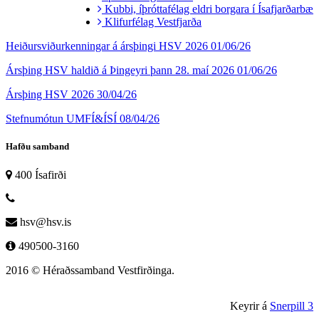
Kubbi, íþróttafélag eldri borgara í Ísafjarðarbæ
Klifurfélag Vestfjarða
Heiðursviðurkenningar á ársþingi HSV 2026
01/06/26
Ársþing HSV haldið á Þingeyri þann 28. maí 2026
01/06/26
Ársþing HSV 2026
30/04/26
Stefnumótun UMFÍ&ÍSÍ
08/04/26
Hafðu samband
400 Ísafirði
hsv@hsv.is
490500-3160
2016 © Héraðssamband Vestfirðinga.
Keyrir á
Snerpill 3