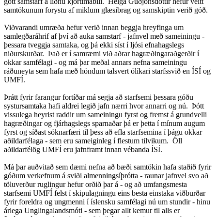
gott samstarf á liðnu kjörtímabili. Helga Guðjónsdóttir hefur veitt
samtökunum forystu af miklum glæsibrag og samskiptin verið góð.
Viðvarandi umræða hefur verið innan beggja hreyfinga um
samlegðaráhrif af því að auka samstarf - jafnvel með sameiningu -
þessara tveggja samtaka, og þá ekki síst í ljósi efnahagslegs
niðurskurðar. Það er í samræmi við aðrar hagræðingaraðgerðir í
okkar samfélagi - og má þar meðal annars nefna sameiningu
ráðuneyta sem hafa með höndum talsvert ólíkari starfssvið en ÍSÍ og
UMFÍ.
Þrátt fyrir farangur fortíðar má segja að starfsemi þessara góðu
systursamtaka hafi aldrei legið jafn nærri hvor annarri og nú. Þótt
vissulega heyrist raddir um sameiningu fyrst og fremst á grundvelli
hagræðingar og fjárhagslegs sparnaðar þá er þetta í mínum augum
fyrst og síðast sóknarfæri til þess að efla starfsemina í þágu okkar
aðildarfélaga - sem eru sameiginleg í flestum tilvikum. Öll
aðildarfélög UMFÍ eru jafnframt innan vébanda ÍSÍ.
Má þar auðvitað sem dæmi nefna að bæði samtökin hafa staðið fyrir
góðum verkefnum á sviði almenningsíþrótta - raunar jafnvel svo að
töluverður ruglingur hefur orðið þar á - og að umfangsmesta
starfsemi UMFÍ felst í skipulagningu eins besta einstaka viðburðar
fyrir foreldra og ungmenni í íslensku samfélagi nú um stundir - hinu
árlega Unglingalandsmóti - sem þegar allt kemur til alls er