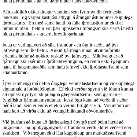
hluta pýramídans þá eru aðrir hlutar hans nauðsynlegir.
Afreksfólkið okkar dregur vagninn sem fyrirmyndir fyrir æsku
landsins - og varpar kastljósi athygli á árangur ástundunar skipulegs
íþróttastarfs. En með sama hætti þá falla íþróttastjörnur ekki af
himnum ofan - heldur eru þær uppskera umfangsmikils starfs í neðri
hluta pýramídans - grasrót hreyfingarinnar.
Þetta er varhugavert að slíta í sundur - en ógnir steðja að því
jafnvægi sem ríkt hefur. Aukið fjármagn innan atvinnuíþrótta
erlendis hefur að nokkru raskað því jafnvægi. Mikilvægt er að
fjármagn skili sér inn í íþróttahreyfinguna, en renni ekki í gegnum
hana til hagsmunaaðila sem hafa jafnvel ekki íþróttastarfsemi sem
aðalmarkmið.
Í því samhengi má nefna ólöglega veðmálastarfsemi og viðskiptalegt
eignarhald á íþróttafélögum. Ef ekki verður spyrnt við fótum kunna
að opnast dyr fyrir skipulagða glæpastarfsemi - sem gjarnan er
fylgifiskur fjármunamyndunar. Þessi ógn kann að verða til staðar
hér á landi sem erlendis ef ekki verður brugðist við. Við ættum að
hafa lært að virða ekki að vettugi blikkandi aðvörunarljós.
Við þurfum að huga að fjárhagslegri ábyrgð með þeim hætti að
ungmenna- og uppbyggingarstarf framtíðar verði aldrei veðsett eða
skuldsett. Við megum ekki láta kapphlaup um markaðsstarfsemi