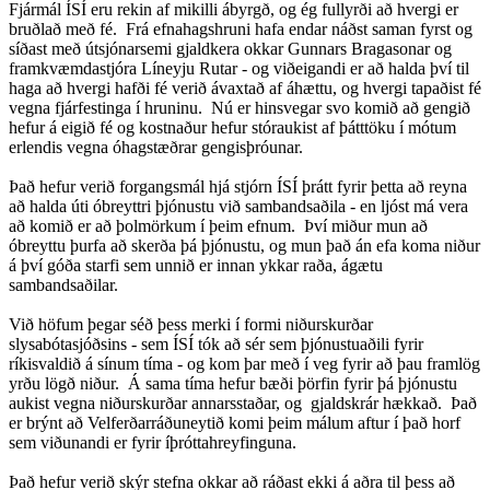
Fjármál ÍSÍ eru rekin af mikilli ábyrgð, og ég fullyrði að hvergi er
bruðlað með fé. Frá efnahagshruni hafa endar náðst saman fyrst og
síðast með útsjónarsemi gjaldkera okkar Gunnars Bragasonar og
framkvæmdastjóra Líneyju Rutar - og viðeigandi er að halda því til
haga að hvergi hafði fé verið ávaxtað af áhættu, og hvergi tapaðist fé
vegna fjárfestinga í hruninu. Nú er hinsvegar svo komið að gengið
hefur á eigið fé og kostnaður hefur stóraukist af þátttöku í mótum
erlendis vegna óhagstæðrar gengisþróunar.
Það hefur verið forgangsmál hjá stjórn ÍSÍ þrátt fyrir þetta að reyna
að halda úti óbreyttri þjónustu við sambandsaðila - en ljóst má vera
að komið er að þolmörkum í þeim efnum. Því miður mun að
óbreyttu þurfa að skerða þá þjónustu, og mun það án efa koma niður
á því góða starfi sem unnið er innan ykkar raða, ágætu
sambandsaðilar.
Við höfum þegar séð þess merki í formi niðurskurðar
slysabótasjóðsins - sem ÍSÍ tók að sér sem þjónustuaðili fyrir
ríkisvaldið á sínum tíma - og kom þar með í veg fyrir að þau framlög
yrðu lögð niður. Á sama tíma hefur bæði þörfin fyrir þá þjónustu
aukist vegna niðurskurðar annarsstaðar, og gjaldskrár hækkað. Það
er brýnt að Velferðarráðuneytið komi þeim málum aftur í það horf
sem viðunandi er fyrir íþróttahreyfinguna.
Það hefur verið skýr stefna okkar að ráðast ekki á aðra til þess að