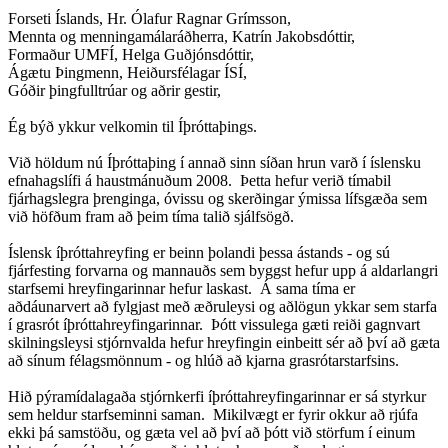
Forseti Íslands, Hr. Ólafur Ragnar Grímsson,
Mennta og menningamálaráðherra, Katrín Jakobsdóttir,
Formaður UMFÍ, Helga Guðjónsdóttir,
Ágætu Þingmenn, Heiðursfélagar ÍSÍ,
Góðir þingfulltrúar og aðrir gestir,
Ég býð ykkur velkomin til Íþróttaþings.
Við höldum nú Íþróttaþing í annað sinn síðan hrun varð í íslensku
efnahagslífi á haustmánuðum 2008. Þetta hefur verið tímabil
fjárhagslegra þrenginga, óvissu og skerðingar ýmissa lífsgæða sem
við höfðum fram að þeim tíma talið sjálfsögð.
Íslensk íþróttahreyfing er beinn þolandi þessa ástands - og sú
fjárfesting forvarna og mannauðs sem byggst hefur upp á aldarlangri
starfsemi hreyfingarinnar hefur laskast. Á sama tíma er
aðdáunarvert að fylgjast með æðruleysi og aðlögun ykkar sem starfa
í grasrót íþróttahreyfingarinnar. Þótt vissulega gæti reiði gagnvart
skilningsleysi stjórnvalda hefur hreyfingin einbeitt sér að því að gæta
að sínum félagsmönnum - og hlúð að kjarna grasrótarstarfsins.
Hið pýramídalagaða stjórnkerfi íþróttahreyfingarinnar er sá styrkur
sem heldur starfseminni saman. Mikilvægt er fyrir okkur að rjúfa
ekki þá samstöðu, og gæta vel að því að þótt við störfum í einum