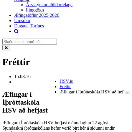
Ársskýrslur aðildarfélaga
Þinggögn
Æfingatöflur 2025-2026
Umsókn
Dagatal Torfnes
Fréttir
15.08.16
HSV.is
Fréttir
Æfingar í Íþróttaskóla HSV að hefjast
Æfingar í
Íþróttaskóla
HSV að hefjast
Æfingar í Íþróttaskóla HSV hefjast mánudaginn 22.ágúst.
Stundaskrá íþróttaskólans hefur verið birt hér á síðunni undir