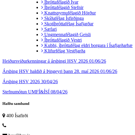
Íþróttafélagið Ívar
Íþróttafélagið Stefnir
Knattspyrnufélagið Hörður
Skíðafélag Ísfirðinga
Skotíþróttafélag Ísafjarðar
Sæfari
Ungmennafélagið Geisli
Íþróttafélagið Vestri
Kubbi, íþróttafélag eldri borgara í Ísafjarðarbæ
Klifurfélag Vestfjarða
Heiðursviðurkenningar á ársþingi HSV 2026
01/06/26
Ársþing HSV haldið á Þingeyri þann 28. maí 2026
01/06/26
Ársþing HSV 2026
30/04/26
Stefnumótun UMFÍ&ÍSÍ
08/04/26
Hafðu samband
400 Ísafirði