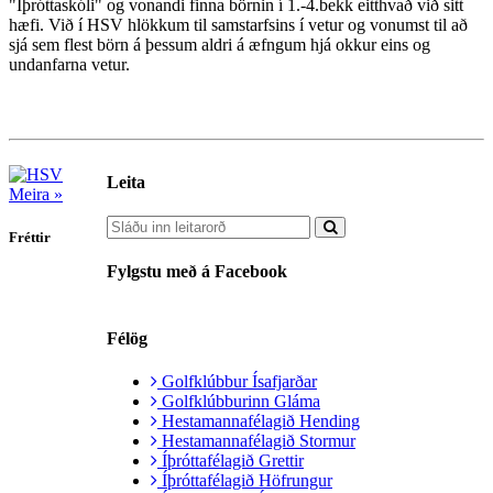
"Íþróttaskóli" og vonandi finna börnin í 1.-4.bekk eitthvað við sitt
hæfi. Við í HSV hlökkum til samstarfsins í vetur og vonumst til að
sjá sem flest börn á þessum aldri á æfngum hjá okkur eins og
undanfarna vetur.
Leita
Meira »
Fréttir
Fylgstu með á Facebook
Félög
Golfklúbbur Ísafjarðar
Golfklúbburinn Gláma
Hestamannafélagið Hending
Hestamannafélagið Stormur
Íþróttafélagið Grettir
Íþróttafélagið Höfrungur