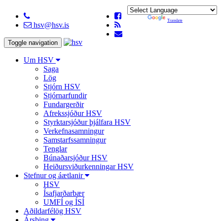
Powered by
Translate
hsv@hsv.is
Toggle navigation
Um HSV
Saga
Lög
Stjórn HSV
Stjórnarfundir
Fundargerðir
Afrekssjóður HSV
Styrktarsjóður þjálfara HSV
Verkefnasamningur
Samstarfssamningur
Tenglar
Búnaðarsjóður HSV
Heiðursviðurkenningar HSV
Stefnur og áætlanir
HSV
Ísafjarðarbær
UMFÍ og ÍSÍ
Aðildarfélög HSV
Ársþing