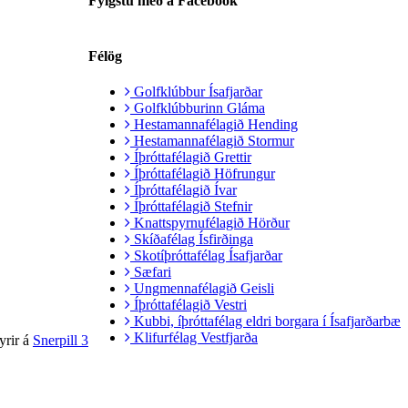
Fylgstu með á Facebook
Félög
Golfklúbbur Ísafjarðar
Golfklúbburinn Gláma
Hestamannafélagið Hending
Hestamannafélagið Stormur
Íþróttafélagið Grettir
Íþróttafélagið Höfrungur
Íþróttafélagið Ívar
Íþróttafélagið Stefnir
Knattspyrnufélagið Hörður
Skíðafélag Ísfirðinga
Skotíþróttafélag Ísafjarðar
Sæfari
Ungmennafélagið Geisli
Íþróttafélagið Vestri
Kubbi, íþróttafélag eldri borgara í Ísafjarðarbæ
Klifurfélag Vestfjarða
yrir á
Snerpill 3