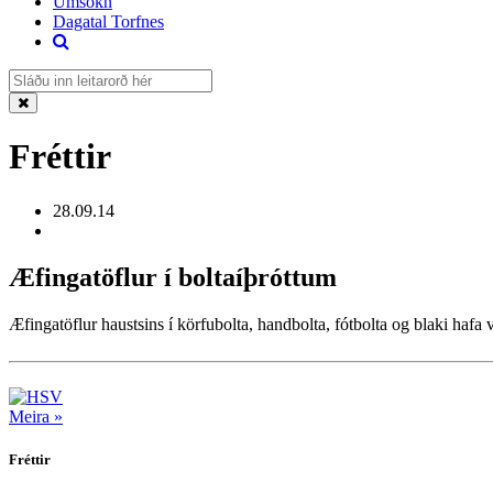
Umsókn
Dagatal Torfnes
Fréttir
28.09.14
Æfingatöflur í boltaíþróttum
Æfingatöflur haustsins í körfubolta, handbolta, fótbolta og blaki hafa
Meira »
Fréttir