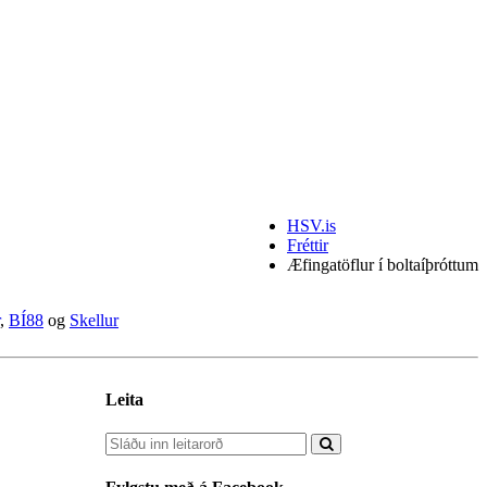
HSV.is
Fréttir
Æfingatöflur í boltaíþróttum
,
BÍ88
og
Skellur
Leita