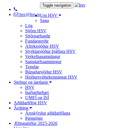
Toggle navigation
hsv@hsv.is
Um HSV
Saga
Lög
Stjórn HSV
Stjórnarfundir
Fundargerðir
Afrekssjóður HSV
Styrktarsjóður þjálfara HSV
Verkefnasamningur
Samstarfssamningur
Tenglar
Búnaðarsjóður HSV
Heiðursviðurkenningar HSV
Stefnur og áætlanir
HSV
Ísafjarðarbær
UMFÍ og ÍSÍ
Aðildarfélög HSV
Ársþing
Ársskýrslur aðildarfélaga
Þinggögn
Æfingatöflur 2025-2026