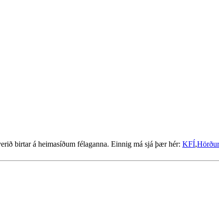
 verið birtar á heimasíðum félaganna. Einnig má sjá þær hér:
KFÍ
,
Hörður