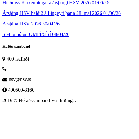
Heiðursviðurkenningar á ársþingi HSV 2026
01/06/26
Ársþing HSV haldið á Þingeyri þann 28. maí 2026
01/06/26
Ársþing HSV 2026
30/04/26
Stefnumótun UMFÍ&ÍSÍ
08/04/26
Hafðu samband
400 Ísafirði
hsv@hsv.is
490500-3160
2016 © Héraðssamband Vestfirðinga.