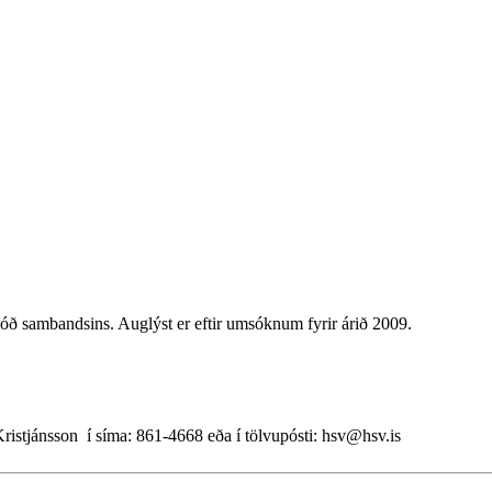
óð sambandsins. Auglýst er eftir umsóknum fyrir árið 2009.
ristjánsson í síma: 861-4668 eða í tölvupósti: hsv@hsv.is