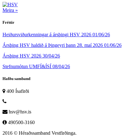
Meira »
Fréttir
Heiðursviðurkenningar á ársþingi HSV 2026
01/06/26
Ársþing HSV haldið á Þingeyri þann 28. maí 2026
01/06/26
Ársþing HSV 2026
30/04/26
Stefnumótun UMFÍ&ÍSÍ
08/04/26
Hafðu samband
400 Ísafirði
hsv@hsv.is
490500-3160
2016 © Héraðssamband Vestfirðinga.