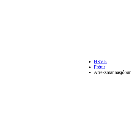
HSV.is
Fréttir
Afreksmannasjóður