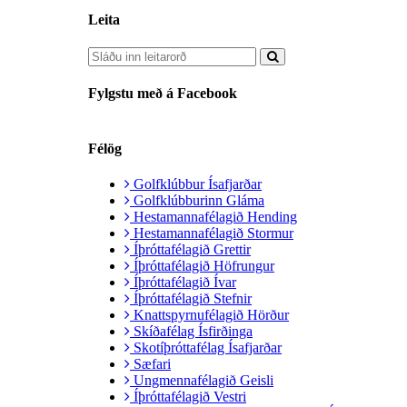
Leita
Fylgstu með á Facebook
Félög
Golfklúbbur Ísafjarðar
Golfklúbburinn Gláma
Hestamannafélagið Hending
Hestamannafélagið Stormur
Íþróttafélagið Grettir
Íþróttafélagið Höfrungur
Íþróttafélagið Ívar
Íþróttafélagið Stefnir
Knattspyrnufélagið Hörður
Skíðafélag Ísfirðinga
Skotíþróttafélag Ísafjarðar
Sæfari
Ungmennafélagið Geisli
Íþróttafélagið Vestri