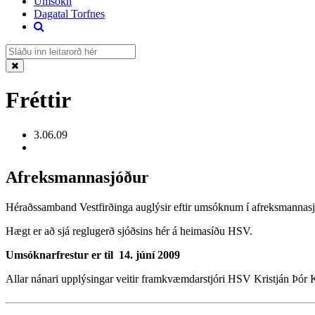
Umsókn
Dagatal Torfnes
Fréttir
3.06.09
Afreksmannasjóður
Héraðssamband Vestfirðinga auglýsir eftir umsóknum í afreksmannasj
Hægt er að sjá reglugerð sjóðsins hér á heimasíðu HSV.
Umsóknarfrestur er til 14. júní 2009
Allar nánari upplýsingar veitir framkvæmdarstjóri HSV Kristján Þór K