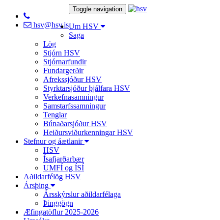
Toggle navigation
hsv@hsv.is
Um HSV
Saga
Lög
Stjórn HSV
Stjórnarfundir
Fundargerðir
Afrekssjóður HSV
Styrktarsjóður þjálfara HSV
Verkefnasamningur
Samstarfssamningur
Tenglar
Búnaðarsjóður HSV
Heiðursviðurkenningar HSV
Stefnur og áætlanir
HSV
Ísafjarðarbær
UMFÍ og ÍSÍ
Aðildarfélög HSV
Ársþing
Ársskýrslur aðildarfélaga
Þinggögn
Æfingatöflur 2025-2026