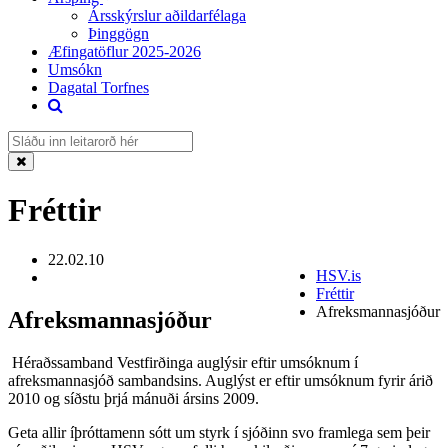
Ársskýrslur aðildarfélaga
Þinggögn
Æfingatöflur 2025-2026
Umsókn
Dagatal Torfnes
Fréttir
22.02.10
HSV.is
Fréttir
Afreksmannasjóður
Afreksmannasjóður
Héraðssamband Vestfirðinga auglýsir eftir umsóknum í
afreksmannasjóð sambandsins. Auglýst er eftir umsóknum fyrir árið
2010 og síðstu þrjá mánuði ársins 2009.
Geta allir íþróttamenn sótt um styrk í sjóðinn svo framlega sem þeir