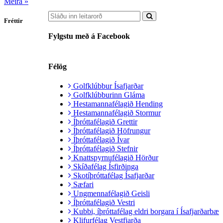
Meira »
Fréttir
Fylgstu með á Facebook
Félög
Golfklúbbur Ísafjarðar
Golfklúbburinn Gláma
Hestamannafélagið Hending
Hestamannafélagið Stormur
Íþróttafélagið Grettir
Íþróttafélagið Höfrungur
Íþróttafélagið Ívar
Íþróttafélagið Stefnir
Knattspyrnufélagið Hörður
Skíðafélag Ísfirðinga
Skotíþróttafélag Ísafjarðar
Sæfari
Ungmennafélagið Geisli
Íþróttafélagið Vestri
Kubbi, íþróttafélag eldri borgara í Ísafjarðarbæ
Klifurfélag Vestfjarða