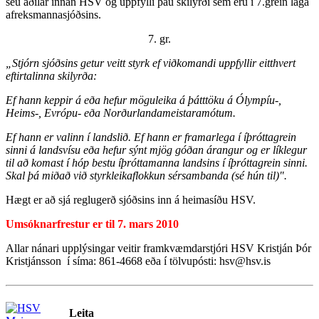
séu aðilar innan HSV og uppfylli þau skilyrði sem eru í 7.grein laga
afreksmannasjóðsins.
7. gr.
„Stjórn sjóðsins getur veitt styrk ef viðkomandi uppfyllir eitthvert
eftirtalinna skilyrða:
Ef hann keppir á eða hefur möguleika á þátttöku á Ólympíu-,
Heims-, Evrópu- eða Norðurlandameistaramótum.
Ef hann er valinn í landslið. Ef hann er framarlega í íþróttagrein
sinni á landsvísu eða hefur sýnt mjög góðan árangur og er líklegur
til að komast í hóp bestu íþróttamanna landsins í íþróttagrein sinni.
Skal þá miðað við styrkleikaflokkun sérsambanda (sé hún til)".
Hægt er að sjá reglugerð sjóðsins inn á heimasíðu HSV.
Umsóknarfrestur er til 7. mars 2010
Allar nánari upplýsingar veitir framkvæmdarstjóri HSV Kristján Þór
Kristjánsson í síma: 861-4668 eða í tölvupósti: hsv@hsv.is
Leita