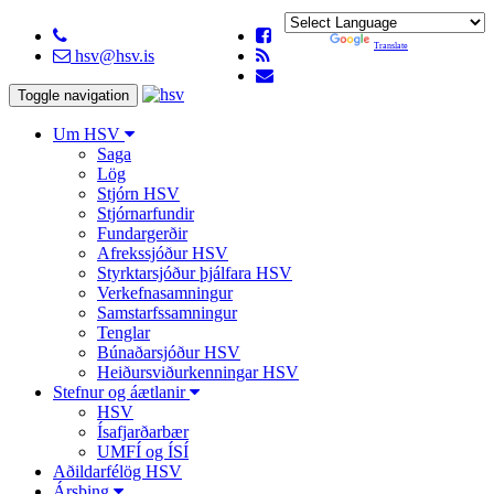
Powered by
Translate
hsv@hsv.is
Toggle navigation
Um HSV
Saga
Lög
Stjórn HSV
Stjórnarfundir
Fundargerðir
Afrekssjóður HSV
Styrktarsjóður þjálfara HSV
Verkefnasamningur
Samstarfssamningur
Tenglar
Búnaðarsjóður HSV
Heiðursviðurkenningar HSV
Stefnur og áætlanir
HSV
Ísafjarðarbær
UMFÍ og ÍSÍ
Aðildarfélög HSV
Ársþing