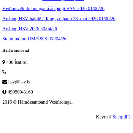
Heiðursviðurkenningar á ársþingi HSV 2026
01/06/26
Ársþing HSV haldið á Þingeyri þann 28. maí 2026
01/06/26
Ársþing HSV 2026
30/04/26
Stefnumótun UMFÍ&ÍSÍ
08/04/26
Hafðu samband
400 Ísafirði
hsv@hsv.is
490500-3160
2016 © Héraðssamband Vestfirðinga.
Keyrir á
Snerpill 3