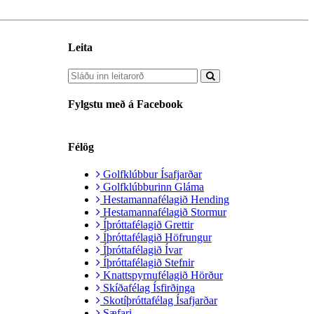
Leita
Fylgstu með á Facebook
Félög
Golfklúbbur Ísafjarðar
Golfklúbburinn Gláma
Hestamannafélagið Hending
Hestamannafélagið Stormur
Íþróttafélagið Grettir
Íþróttafélagið Höfrungur
Íþróttafélagið Ívar
Íþróttafélagið Stefnir
Knattspyrnufélagið Hörður
Skíðafélag Ísfirðinga
Skotíþróttafélag Ísafjarðar
Sæfari