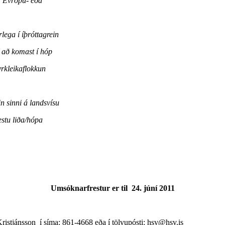
, Evrópu- eða
rlega í íþróttagrein
l að komast í hóp
yrkleikaflokkun
n sinni á landsvísu
estu liða/hópa
Umsóknarfrestur er til
24. júní 2011
ristjánsson
í síma: 861-4668 eða í tölvupósti: hsv@hsv.is