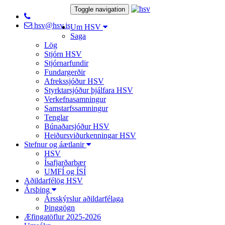
Toggle navigation
hsv@hsv.is
Um HSV
Saga
Lög
Stjórn HSV
Stjórnarfundir
Fundargerðir
Afrekssjóður HSV
Styrktarsjóður þjálfara HSV
Verkefnasamningur
Samstarfssamningur
Tenglar
Búnaðarsjóður HSV
Heiðursviðurkenningar HSV
Stefnur og áætlanir
HSV
Ísafjarðarbær
UMFÍ og ÍSÍ
Aðildarfélög HSV
Ársþing
Ársskýrslur aðildarfélaga
Þinggögn
Æfingatöflur 2025-2026