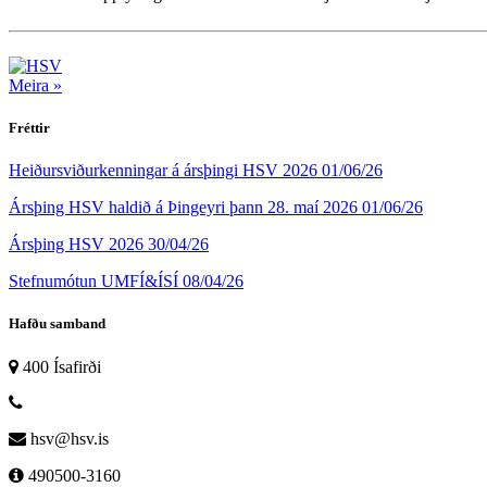
Meira »
Fréttir
Heiðursviðurkenningar á ársþingi HSV 2026
01/06/26
Ársþing HSV haldið á Þingeyri þann 28. maí 2026
01/06/26
Ársþing HSV 2026
30/04/26
Stefnumótun UMFÍ&ÍSÍ
08/04/26
Hafðu samband
400 Ísafirði
hsv@hsv.is
490500-3160