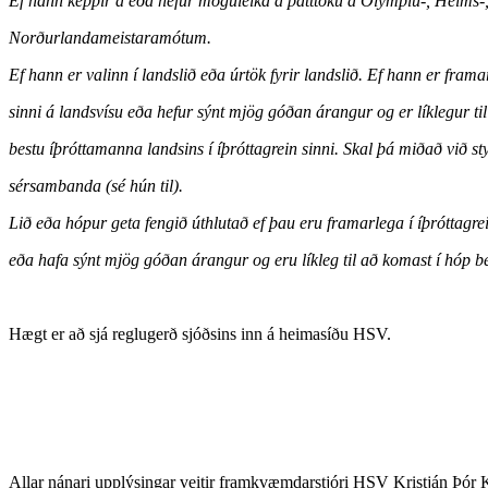
Ef hann keppir á eða hefur möguleika á þátttöku á Ólympíu-, Heims-
Norðurlandameistaramótum.
Ef hann er valinn í landslið eða úrtök fyrir landslið. Ef hann er frama
sinni á landsvísu eða hefur sýnt mjög góðan árangur og er líklegur ti
bestu íþróttamanna landsins í íþróttagrein sinni. Skal þá miðað við st
sérsambanda (sé hún til).
Lið eða hópur geta fengið úthlutað ef þau eru framarlega í íþróttagrei
eða hafa sýnt mjög góðan árangur og eru líkleg til að komast í hóp b
Hægt er að sjá reglugerð sjóðsins inn á heimasíðu HSV.
Allar nánari upplýsingar veitir framkvæmdarstjóri HSV Kristján Þór K