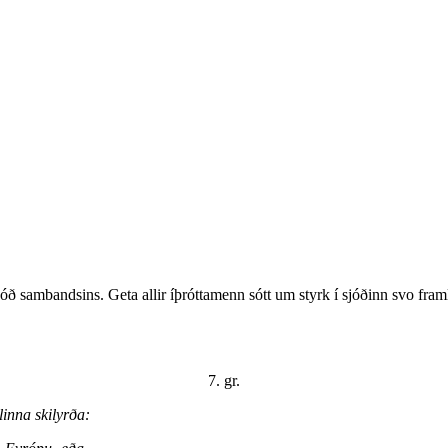
 sambandsins. Geta allir íþróttamenn sótt um styrk í sjóðinn svo framl
7. gr.
alinna skilyrða: