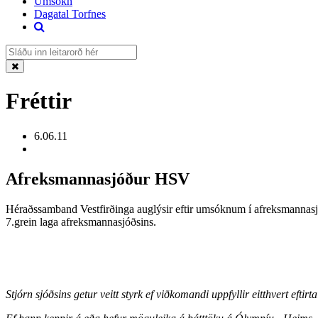
Umsókn
Dagatal Torfnes
Fréttir
6.06.11
Afreksmannasjóður HSV
Héraðssamband Vestfirðinga auglýsir eftir umsóknum í afreksmannasjóð
7.grein laga afreksmannasjóðsins.
Stjórn sjóðsins getur veitt styrk ef viðkomandi uppfyllir eitthvert eftirt