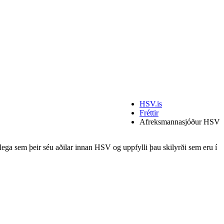
HSV.is
Fréttir
Afreksmannasjóður HSV
ega sem þeir séu aðilar innan HSV og uppfylli þau skilyrði sem eru í