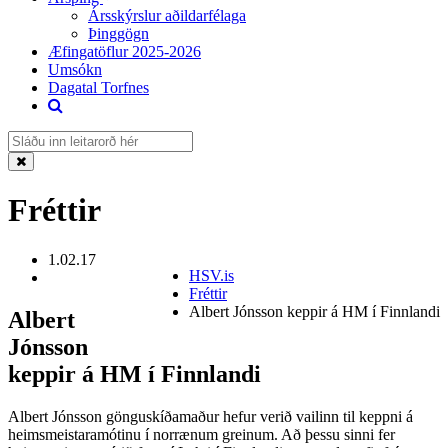
Ársskýrslur aðildarfélaga
Þinggögn
Æfingatöflur 2025-2026
Umsókn
Dagatal Torfnes
Fréttir
1.02.17
HSV.is
Fréttir
Albert Jónsson keppir á HM í Finnlandi
Albert
Jónsson
keppir á HM í Finnlandi
Albert Jónsson gönguskíðamaður hefur verið vailinn til keppni á
heimsmeistaramótinu í norrænum greinum. Að þessu sinni fer