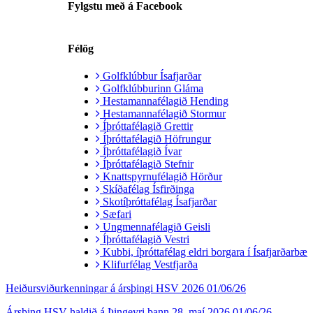
Fylgstu með á Facebook
Félög
Golfklúbbur Ísafjarðar
Golfklúbburinn Gláma
Hestamannafélagið Hending
Hestamannafélagið Stormur
Íþróttafélagið Grettir
Íþróttafélagið Höfrungur
Íþróttafélagið Ívar
Íþróttafélagið Stefnir
Knattspyrnufélagið Hörður
Skíðafélag Ísfirðinga
Skotíþróttafélag Ísafjarðar
Sæfari
Ungmennafélagið Geisli
Íþróttafélagið Vestri
Kubbi, íþróttafélag eldri borgara í Ísafjarðarbæ
Klifurfélag Vestfjarða
Heiðursviðurkenningar á ársþingi HSV 2026
01/06/26
Ársþing HSV haldið á Þingeyri þann 28. maí 2026
01/06/26