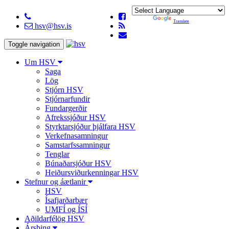
Powered by
Translate
hsv@hsv.is
Toggle navigation
Um HSV
Saga
Lög
Stjórn HSV
Stjórnarfundir
Fundargerðir
Afrekssjóður HSV
Styrktarsjóður þjálfara HSV
Verkefnasamningur
Samstarfssamningur
Tenglar
Búnaðarsjóður HSV
Heiðursviðurkenningar HSV
Stefnur og áætlanir
HSV
Ísafjarðarbær
UMFÍ og ÍSÍ
Aðildarfélög HSV
Ársþing