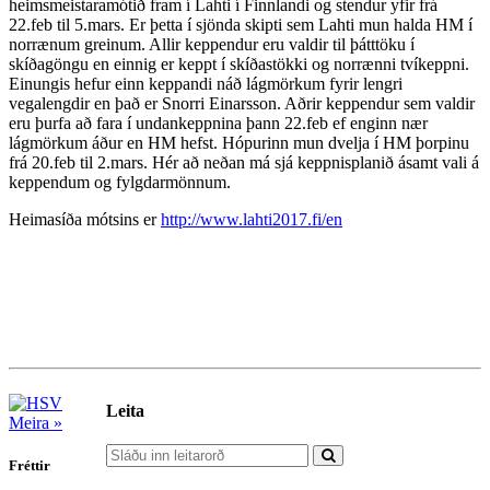
heimsmeistaramótið fram í Lahti í Finnlandi og stendur yfir frá
22.feb til 5.mars. Er þetta í sjönda skipti sem Lahti mun halda HM í
norrænum greinum. Allir keppendur eru valdir til þátttöku í
skíðagöngu en einnig er keppt í skíðastökki og norrænni tvíkeppni.
Einungis hefur einn keppandi náð lágmörkum fyrir lengri
vegalengdir en það er Snorri Einarsson. Aðrir keppendur sem valdir
eru þurfa að fara í undankeppnina þann 22.feb ef enginn nær
lágmörkum áður en HM hefst. Hópurinn mun dvelja í HM þorpinu
frá 20.feb til 2.mars. Hér að neðan má sjá keppnisplanið ásamt vali á
keppendum og fylgdarmönnum.
Heimasíða mótsins er
http://www.lahti2017.fi/en
Leita
Meira »
Fréttir