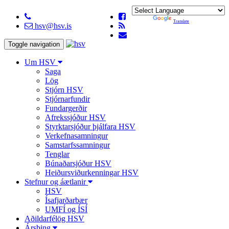
Powered by
Translate
hsv@hsv.is
Toggle navigation
Um HSV
Saga
Lög
Stjórn HSV
Stjórnarfundir
Fundargerðir
Afrekssjóður HSV
Styrktarsjóður þjálfara HSV
Verkefnasamningur
Samstarfssamningur
Tenglar
Búnaðarsjóður HSV
Heiðursviðurkenningar HSV
Stefnur og áætlanir
HSV
Ísafjarðarbær
UMFÍ og ÍSÍ
Aðildarfélög HSV
Ársþing