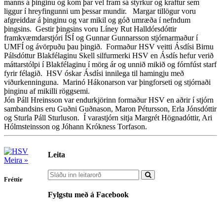
manns á þinginu og kom þar vel fram sá styrkur og kraftur sem
liggur í hreyfingunni um þessar mundir. Margar tillögur voru
afgreiddar á þinginu og var mikil og góð umræða í nefndum
þingsins. Gestir þingsins voru Líney Rut Halldórsdóttir
framkvæmdarstjóri ÍSÍ og Gunnar Gunnarsson stjórnarmaður í
UMFÍ og ávörpuðu þau þingið. Formaður HSV veitti Ásdísi Birnu
Pálsdóttur Blakfélaginu Skell silfurmerki HSV en Ásdís hefur verið
máttarstólpi í Blakfélaginu í mörg ár og unnið mikið og fórnfúst starf
fyrir félagið. HSV óskar Ásdísi innilega til hamingju með
viðurkenninguna. Marinó Hákonarson var þingforseti og stjórnaði
þinginu af mikilli röggsemi.
Jón Páll Hreinsson var endurkjörinn formaður HSV en aðrir í stjórn
sambandsins eru Guðni Guðnason, Maron Pétursson, Erla Jónsdóttir
og Sturla Páll Sturluson. Í varastjórn sitja Margrét Högnadóttir, Ari
Hólmsteinsson og Jóhann Krókness Torfason.
Leita
Meira »
Fréttir
Fylgstu með á Facebook