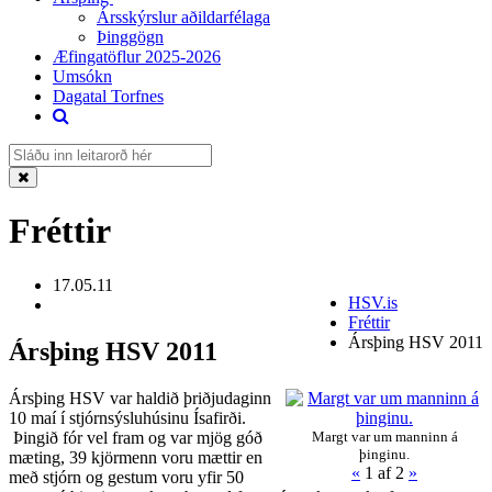
Ársskýrslur aðildarfélaga
Þinggögn
Æfingatöflur 2025-2026
Umsókn
Dagatal Torfnes
Fréttir
17.05.11
HSV.is
Fréttir
Ársþing HSV 2011
Ársþing HSV 2011
Ársþing HSV var haldið þriðjudaginn
10 maí í stjórnsýsluhúsinu Ísafirði.
Þingið fór vel fram og var mjög góð
Margt var um manninn á
þinginu.
mæting, 39 kjörmenn voru mættir en
«
1
af 2
»
með stjórn og gestum voru yfir 50