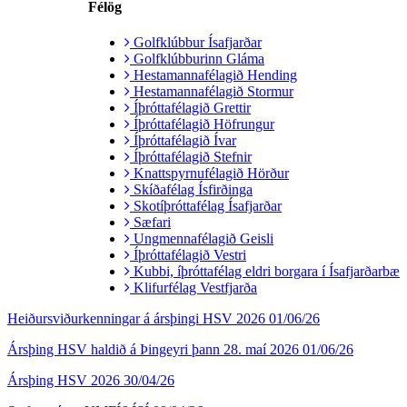
Félög
Golfklúbbur Ísafjarðar
Golfklúbburinn Gláma
Hestamannafélagið Hending
Hestamannafélagið Stormur
Íþróttafélagið Grettir
Íþróttafélagið Höfrungur
Íþróttafélagið Ívar
Íþróttafélagið Stefnir
Knattspyrnufélagið Hörður
Skíðafélag Ísfirðinga
Skotíþróttafélag Ísafjarðar
Sæfari
Ungmennafélagið Geisli
Íþróttafélagið Vestri
Kubbi, íþróttafélag eldri borgara í Ísafjarðarbæ
Klifurfélag Vestfjarða
Heiðursviðurkenningar á ársþingi HSV 2026
01/06/26
Ársþing HSV haldið á Þingeyri þann 28. maí 2026
01/06/26
Ársþing HSV 2026
30/04/26