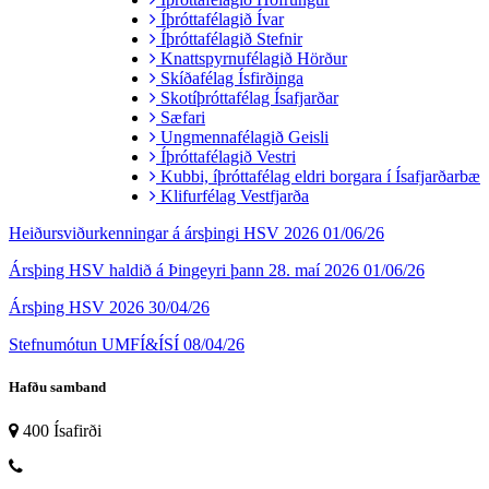
Íþróttafélagið Ívar
Íþróttafélagið Stefnir
Knattspyrnufélagið Hörður
Skíðafélag Ísfirðinga
Skotíþróttafélag Ísafjarðar
Sæfari
Ungmennafélagið Geisli
Íþróttafélagið Vestri
Kubbi, íþróttafélag eldri borgara í Ísafjarðarbæ
Klifurfélag Vestfjarða
Heiðursviðurkenningar á ársþingi HSV 2026
01/06/26
Ársþing HSV haldið á Þingeyri þann 28. maí 2026
01/06/26
Ársþing HSV 2026
30/04/26
Stefnumótun UMFÍ&ÍSÍ
08/04/26
Hafðu samband
400 Ísafirði