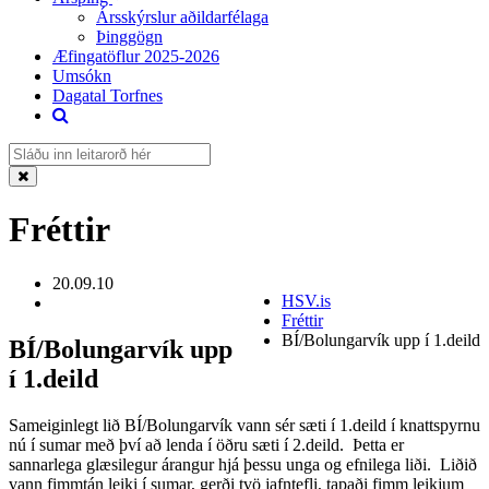
Ársskýrslur aðildarfélaga
Þinggögn
Æfingatöflur 2025-2026
Umsókn
Dagatal Torfnes
Fréttir
20.09.10
HSV.is
Fréttir
BÍ/Bolungarvík upp í 1.deild
BÍ/Bolungarvík upp
í 1.deild
Sameiginlegt lið BÍ/Bolungarvík vann sér sæti í 1.deild í knattspyrnu
nú í sumar með því að lenda í öðru sæti í 2.deild. Þetta er
sannarlega glæsilegur árangur hjá þessu unga og efnilega liði. Liðið
vann fimmtán leiki í sumar, gerði tvö jafntefli, tapaði fimm leikjum