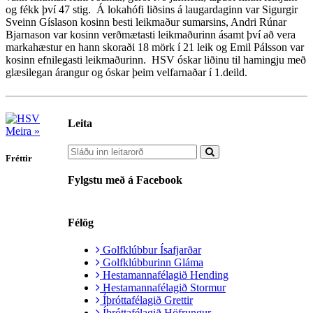
og fékk því 47 stig. Á lokahófi liðsins á laugardaginn var Sigurgir
Sveinn Gíslason kosinn besti leikmaður sumarsins, Andri Rúnar
Bjarnason var kosinn verðmætasti leikmaðurinn ásamt því að vera
markahæstur en hann skoraði 18 mörk í 21 leik og Emil Pálsson var
kosinn efnilegasti leikmaðurinn. HSV óskar liðinu til hamingju með
glæsilegan árangur og óskar þeim velfarnaðar í 1.deild.
Leita
Meira »
Fréttir
Fylgstu með á Facebook
Félög
Golfklúbbur Ísafjarðar
Golfklúbburinn Gláma
Hestamannafélagið Hending
Hestamannafélagið Stormur
Íþróttafélagið Grettir
Íþróttafélagið Höfrungur