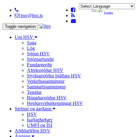
Powered by
Translate
hsv@hsv.is
Toggle navigation
Um HSV
Saga
Lög
Stjórn HSV
Stjórnarfundir
Fundargerðir
Afrekssjóður HSV
Styrktarsjóður þjálfara HSV
Verkefnasamningur
Samstarfssamningur
Tenglar
Búnaðarsjóður HSV
Heiðursviðurkenningar HSV
Stefnur og áætlanir
HSV
Ísafjarðarbær
UMFÍ og ÍSÍ
Aðildarfélög HSV
Ársþing