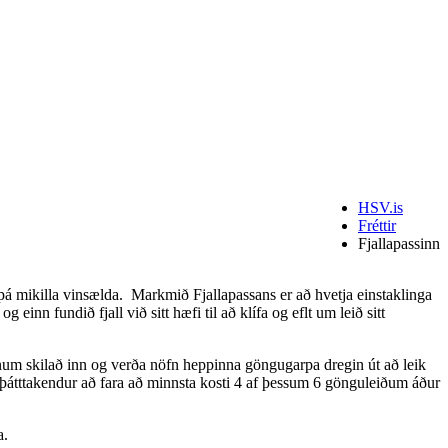
HSV.is
Fréttir
Fjallapassinn
þá mikilla vinsælda. Markmið Fjallapassans er að hvetja einstaklinga
einn fundið fjall við sitt hæfi til að klífa og eflt um leið sitt
sanum skilað inn og verða nöfn heppinna göngugarpa dregin út að leik
 þátttakendur að fara að minnsta kosti 4 af þessum 6 gönguleiðum áður
a.