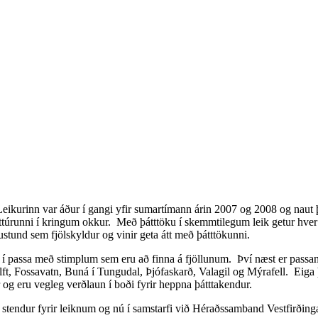
eikurinn var áður í gangi yfir sumartímann árin 2007 og 2008 og naut 
 náttúrunni í kringum okkur. Með þátttöku í skemmtilegum leik getur hver og 
stund sem fjölskyldur og vinir geta átt með þátttökunni.
mpla í passa með stimplum sem eru að finna á fjöllunum. Því næst er pas
ft, Fossavatn, Buná í Tungudal, Þjófaskarð, Valagil og Mýrafell. Eiga
 og eru vegleg verðlaun í boði fyrir heppna þátttakendur.
m stendur fyrir leiknum og nú í samstarfi við Héraðssamband Vestfirðing