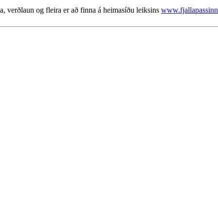
a, verðlaun og fleira er að finna á heimasíðu leiksins
www.fjallapassinn