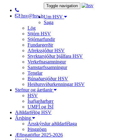
Toggle navigation
hsv@hsv.is
Um HSV
Saga
Lög
Stjórn HSV
Stjórnarfundir
Fundargerðir
Afrekssjóður HSV
Styrktarsjóður þjálfara HSV
Verkefnasamningur
Samstarfssamningur
Tenglar
Búnaðarsjóður HSV
Heiðursviðurkenningar HSV
Stefnur og áætlanir
HSV
Ísafjarðarbær
UMFÍ og ÍSÍ
Aðildarfélög HSV
Ársþing
Ársskýrslur aðildarfélaga
Þinggögn
Æfingatöflur 2025-2026