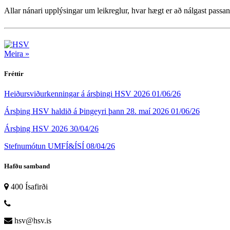
Allar nánari upplýsingar um leikreglur, hvar hægt er að nálgast passan
Meira »
Fréttir
Heiðursviðurkenningar á ársþingi HSV 2026
01/06/26
Ársþing HSV haldið á Þingeyri þann 28. maí 2026
01/06/26
Ársþing HSV 2026
30/04/26
Stefnumótun UMFÍ&ÍSÍ
08/04/26
Hafðu samband
400 Ísafirði
hsv@hsv.is