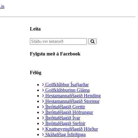
.is
Leita
Fylgstu með á Facebook
Félög
Golfklúbbur Ísafjarðar
Golfklúbburinn Gláma
Hestamannafélagið Hending
Hestamannafélagið Stormur
Íþróttafélagið Grettir
Íþróttafélagið Höfrungur
Íþróttafélagið Ívar
Íþróttafélagið Stefnir
Knattspyrnufélagið Hörður
Skíðafélag Ísfirðinga