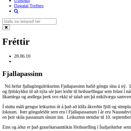
Umsókn
Dagatal Torfnes
Fréttir
28.06.10
Fjallapassinn
Nú hefur fjallagönguleikurinn Fjallapassinn hafið göngu sína á ný. L
og fjölskyldur til að nýta sér þær leiðir til heilsueflingar sem felast í
líkamlega og andlega þrek svo ekki sé talað um þá mikilvægu samveru
Í stuttu máli gengur leikurinn út á það að klífa ákveðin fjöll og sti
loknum. Þær gönguleiðir sem eru í Fjallapassanum í ár eru Naustahvil
en þeir skila passanum sínum inn. Leikurinn stendur til 10. september
Eins og áður er það grasrótarsamtökin Heilsuefling í Ísafjarðarbæ se