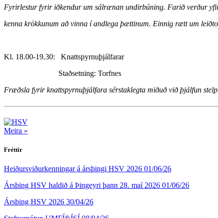
Fyrirlestur fyrir iðkendur um sálrænan undirbúning. Farið verður yfir 
kenna krökkunum að vinna í andlega þættinum. Einnig rætt um leiðto
Kl. 18.00-19.30: Knattspyrnuþjálfarar
Staðsetning: Torfnes
Fræðsla fyrir knattspyrnuþjálfara sérstaklegta miðuð við þjálfun stel
Meira »
Fréttir
Heiðursviðurkenningar á ársþingi HSV 2026
01/06/26
Ársþing HSV haldið á Þingeyri þann 28. maí 2026
01/06/26
Ársþing HSV 2026
30/04/26