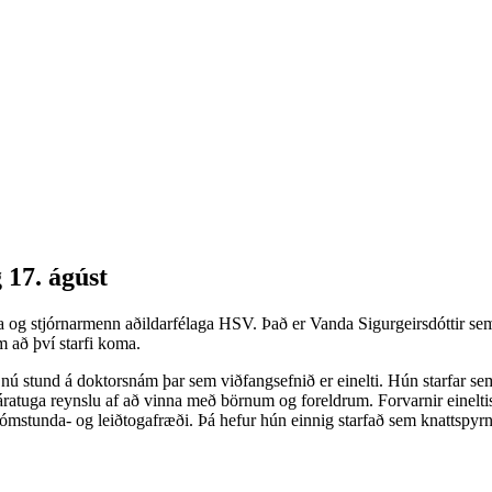
 17. ágúst
ldra og stjórnarmenn aðildarfélaga HSV. Það er Vanda Sigurgeirsdóttir s
em að því starfi koma.
ú stund á doktorsnám þar sem viðfangsefnið er einelti. Hún starfar se
ratuga reynslu af að vinna með börnum og foreldrum. Forvarnir eineltis
tómstunda- og leiðtogafræði. Þá hefur hún einnig starfað sem knattspyrn