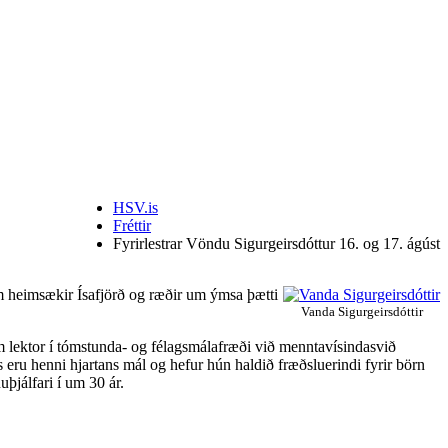
HSV.is
Fréttir
Fyrirlestrar Vöndu Sigurgeirsdóttur 16. og 17. ágúst
em heimsækir Ísafjörð og ræðir um ýmsa þætti
Vanda Sigurgeirsdóttir
m lektor í tómstunda- og félagsmálafræði við menntavísindasvið
 eru henni hjartans mál og hefur hún haldið fræðsluerindi fyrir börn
uþjálfari í um 30 ár.