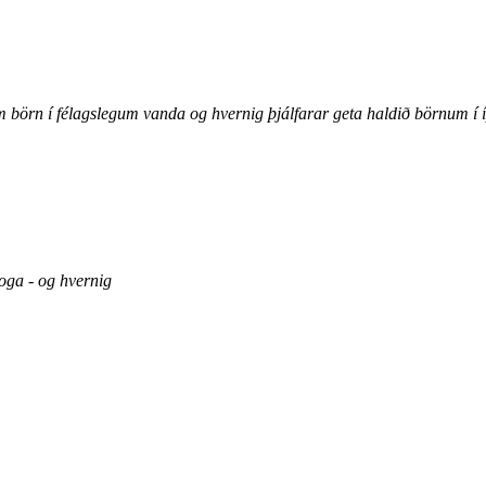
, um börn í félagslegum vanda og hvernig þjálfarar geta haldið börnum
toga - og hvernig
safirði