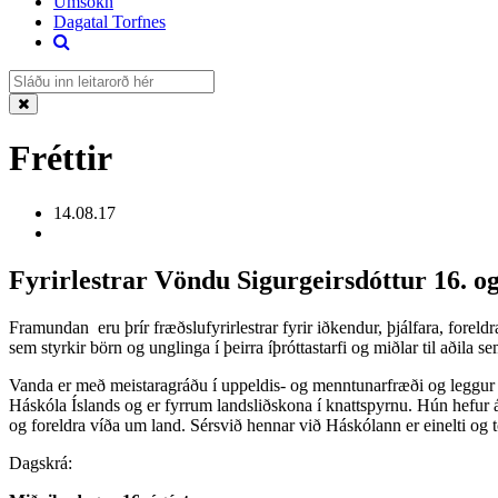
Umsókn
Dagatal Torfnes
Fréttir
14.08.17
Fyrirlestrar Vöndu Sigurgeirsdóttur 16. og
Framundan eru þrír fræðslufyrirlestrar fyrir iðkendur, þjálfara, fore
sem styrkir börn og unglinga í þeirra íþróttastarfi og miðlar til aðila s
Vanda er með meistaragráðu í uppeldis- og menntunarfræði og leggur n
Háskóla Íslands og er fyrrum landsliðskona í knattspyrnu. Hún hefur á
og foreldra víða um land. Sérsvið hennar við Háskólann er einelti og 
Dagskrá: