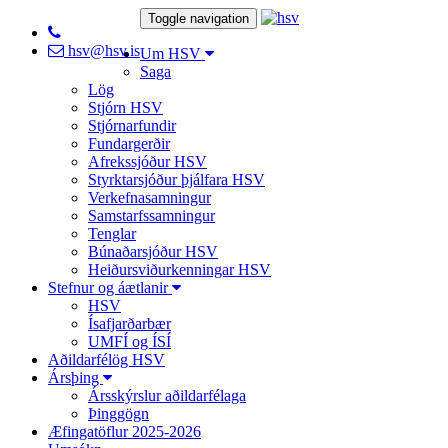
Toggle navigation
hsv@hsv.is
Um HSV
Saga
Lög
Stjórn HSV
Stjórnarfundir
Fundargerðir
Afrekssjóður HSV
Styrktarsjóður þjálfara HSV
Verkefnasamningur
Samstarfssamningur
Tenglar
Búnaðarsjóður HSV
Heiðursviðurkenningar HSV
Stefnur og áætlanir
HSV
Ísafjarðarbær
UMFÍ og ÍSÍ
Aðildarfélög HSV
Ársþing
Ársskýrslur aðildarfélaga
Þinggögn
Æfingatöflur 2025-2026