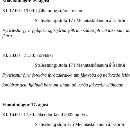
Miðvikudagur 16. ágúst
Kl. 17.00 - 19.00: þjálfarar og stjórnarmenn
Staðsetning: stofa 17 í Menntaskólanum á Ísafirði
Fyrirlestur fyrir þjálfara og stjórnarfólk um samskipti við iðkendur
fleira.
Kl. 20.00 - 21.30: Foreldrar
Staðsetning: stofa 17 í Menntaskólanum á Ísafirði
Fyrirlestur fyrir foreldra íþróttakrakka um jákvæða og neikvæða leið
foreldrar geta hjálpað börnum sínum að verða jákvæðir leiðtogar.
Fimmtudagur 17. ágúst
Kl. 16.00 - 17.30: iðkendur fædd 2005 og fyrr.
Staðsetning stofa 17 í Menntaskólanum á Í