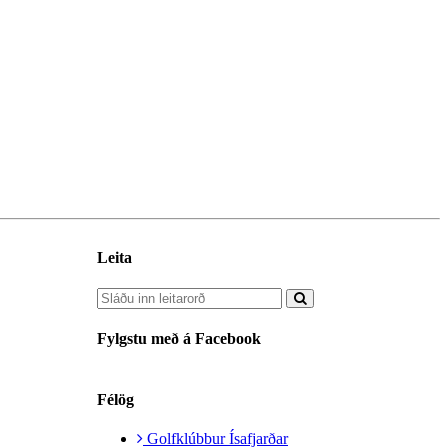
Leita
Fylgstu með á Facebook
Félög
Golfklúbbur Ísafjarðar