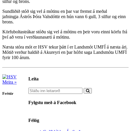
silfur og brons.
Sundliðið stóð sig vel á mótinu en þar var fremst á meðal
jafningja Ástrós Þóra Valsdóttir en hún vann 6 gull, 3 silfur og einn
brons.
Körfuboltastrákar stóðu sig vel á mótinu en þeir voru einni körfu frá
því að vera í verðlaunasæti á mótinu.
Næsta stóra mót er HSV tekur þátt í er Landsmót UMFÍ á næsta ári.
Mótið verður haldið á Akureyri en þar hófst saga Landsmóta UMFÍ
fyrir 100 árum.
Leita
Meira »
Fréttir
Fylgstu með á Facebook
Félög