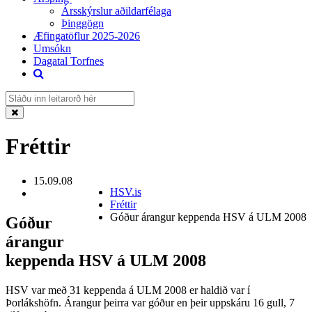
Ársskýrslur aðildarfélaga
Þinggögn
Æfingatöflur 2025-2026
Umsókn
Dagatal Torfnes
Fréttir
15.09.08
HSV.is
Fréttir
Góður árangur keppenda HSV á ULM 2008
Góður
árangur
keppenda HSV á ULM 2008
HSV var með 31 keppenda á ULM 2008 er haldið var í
Þorlákshöfn. Árangur þeirra var góður en þeir uppskáru 16 gull, 7