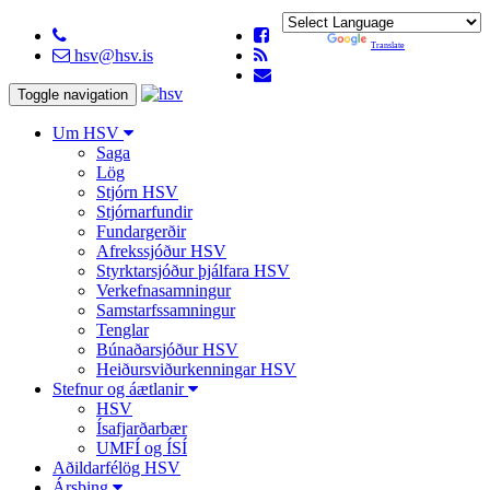
Powered by
Translate
hsv@hsv.is
Toggle navigation
Um HSV
Saga
Lög
Stjórn HSV
Stjórnarfundir
Fundargerðir
Afrekssjóður HSV
Styrktarsjóður þjálfara HSV
Verkefnasamningur
Samstarfssamningur
Tenglar
Búnaðarsjóður HSV
Heiðursviðurkenningar HSV
Stefnur og áætlanir
HSV
Ísafjarðarbær
UMFÍ og ÍSÍ
Aðildarfélög HSV
Ársþing