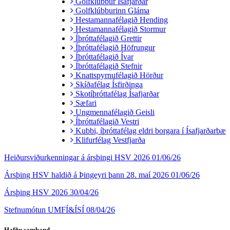
Golfklúbbur Ísafjarðar
Golfklúbburinn Gláma
Hestamannafélagið Hending
Hestamannafélagið Stormur
Íþróttafélagið Grettir
Íþróttafélagið Höfrungur
Íþróttafélagið Ívar
Íþróttafélagið Stefnir
Knattspyrnufélagið Hörður
Skíðafélag Ísfirðinga
Skotíþróttafélag Ísafjarðar
Sæfari
Ungmennafélagið Geisli
Íþróttafélagið Vestri
Kubbi, íþróttafélag eldri borgara í Ísafjarðarbæ
Klifurfélag Vestfjarða
Heiðursviðurkenningar á ársþingi HSV 2026
01/06/26
Ársþing HSV haldið á Þingeyri þann 28. maí 2026
01/06/26
Ársþing HSV 2026
30/04/26
Stefnumótun UMFÍ&ÍSÍ
08/04/26
Hafðu samband