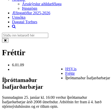
Ársskýrslur aðildarfélaga
Þinggögn
Æfingatöflur 2025-2026
Umsókn
Dagatal Torfnes
Fréttir
6.01.09
HSV.is
Fréttir
Íþróttamaður Ísafjarðarbæjar
Íþróttamaður
Ísafjarðarbæjar
Sunnudaginn 25. janúar kl. 16:00 verður íþróttamaður
Ísafjarðarbæjar árið 2008 útnefndur. Athöfnin fer fram á 4. hæð
stjórnsýsluhússins og er öllum opin.