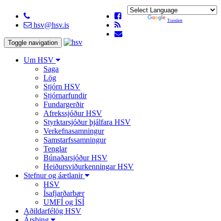
Powered by
Translate
hsv@hsv.is
Toggle navigation
Um HSV
Saga
Lög
Stjórn HSV
Stjórnarfundir
Fundargerðir
Afrekssjóður HSV
Styrktarsjóður þjálfara HSV
Verkefnasamningur
Samstarfssamningur
Tenglar
Búnaðarsjóður HSV
Heiðursviðurkenningar HSV
Stefnur og áætlanir
HSV
Ísafjarðarbær
UMFÍ og ÍSÍ
Aðildarfélög HSV
Ársþing