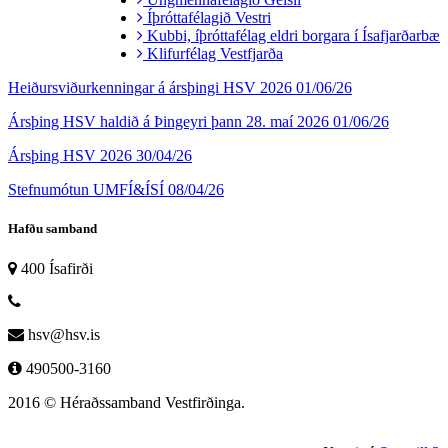
Íþróttafélagið Vestri
Kubbi, íþróttafélag eldri borgara í Ísafjarðarbæ
Klifurfélag Vestfjarða
Heiðursviðurkenningar á ársþingi HSV 2026
01/06/26
Ársþing HSV haldið á Þingeyri þann 28. maí 2026
01/06/26
Ársþing HSV 2026
30/04/26
Stefnumótun UMFÍ&ÍSÍ
08/04/26
Hafðu samband
400 Ísafirði
hsv@hsv.is
490500-3160
2016 © Héraðssamband Vestfirðinga.