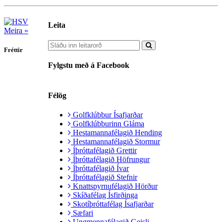
Leita
Meira »
Fréttir
Fylgstu með á Facebook
Félög
Golfklúbbur Ísafjarðar
Golfklúbburinn Gláma
Hestamannafélagið Hending
Hestamannafélagið Stormur
Íþróttafélagið Grettir
Íþróttafélagið Höfrungur
Íþróttafélagið Ívar
Íþróttafélagið Stefnir
Knattspyrnufélagið Hörður
Skíðafélag Ísfirðinga
Skotíþróttafélag Ísafjarðar
Sæfari
Ungmennafélagið Geisli