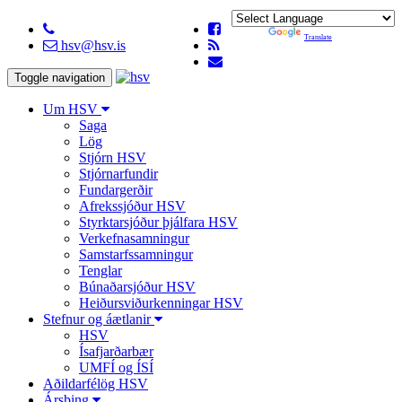
Powered by
Translate
hsv@hsv.is
Toggle navigation
Um HSV
Saga
Lög
Stjórn HSV
Stjórnarfundir
Fundargerðir
Afrekssjóður HSV
Styrktarsjóður þjálfara HSV
Verkefnasamningur
Samstarfssamningur
Tenglar
Búnaðarsjóður HSV
Heiðursviðurkenningar HSV
Stefnur og áætlanir
HSV
Ísafjarðarbær
UMFÍ og ÍSÍ
Aðildarfélög HSV
Ársþing