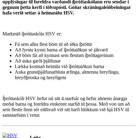
upplýsingar til foreldra varðandi íþróttaskólann eru sendar í
gegnum þetta kerfi í tölvupósti. Góðar skráningaleiðbeiningar
hafa verið settar á heimasíðu HSV.
Markmið íþróttaskóla HSV er:
Fá sem allra flest börn til að iðka íþróttir
Að fyrstu kynni barna af íþróttaiðkun sé jákvæð
Að börn fái að kynnast sem flestum íþróttagreinum
Að auka gæði þjálfunar
Lækka kostnað heimila við íþróttaiðkun barna
Auka grunnþjálfunarhluta æfinga, almenna hreyfingu,
hreyfiþroska og hreyfigetu
Íþróttaskóli HSV hefur nú sitt 4.starfsár og hefur almenn ánægja
meðal barna og foreldra einkennt starfið til þessa. Með von um að
sem flestir finni sér eitthvað við sitt hæfi hlökkum við hjá HSV til
samstarfsins í vetur.
Leita