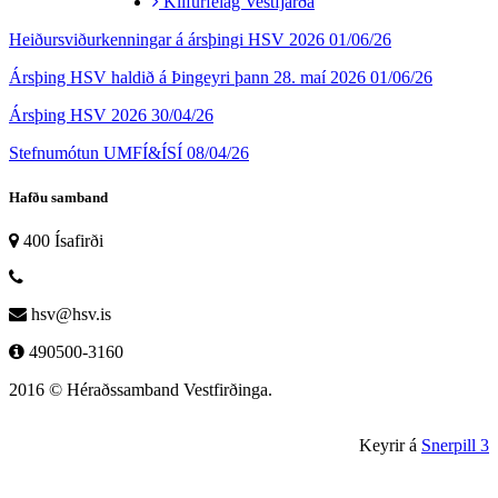
Klifurfélag Vestfjarða
Heiðursviðurkenningar á ársþingi HSV 2026
01/06/26
Ársþing HSV haldið á Þingeyri þann 28. maí 2026
01/06/26
Ársþing HSV 2026
30/04/26
Stefnumótun UMFÍ&ÍSÍ
08/04/26
Hafðu samband
400 Ísafirði
hsv@hsv.is
490500-3160
2016 © Héraðssamband Vestfirðinga.
Keyrir á
Snerpill 3