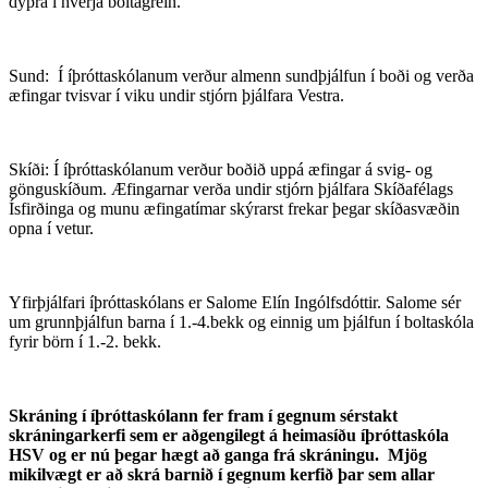
dýpra í hverja boltagrein.
Sund: Í íþróttaskólanum verður almenn sundþjálfun í boði og verða
æfingar tvisvar í viku undir stjórn þjálfara Vestra.
Skíði: Í íþróttaskólanum verður boðið uppá æfingar á svig- og
gönguskíðum. Æfingarnar verða undir stjórn þjálfara Skíðafélags
Ísfirðinga og munu æfingatímar skýrarst frekar þegar skíðasvæðin
opna í vetur.
Yfirþjálfari íþróttaskólans er Salome Elín Ingólfsdóttir. Salome sér
um grunnþjálfun barna í 1.-4.bekk og einnig um þjálfun í boltaskóla
fyrir börn í 1.-2. bekk.
Skráning í íþróttaskólann fer fram í gegnum sérstakt
skráningarkerfi sem er aðgengilegt á heimasíðu íþróttaskóla
HSV og er nú þegar hægt að ganga frá skráningu. Mjög
mikilvægt er að skrá barnið í gegnum kerfið þar sem allar