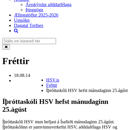
Ársskýrslur aðildarfélaga
Þinggögn
Æfingatöflur 2025-2026
Umsókn
Dagatal Torfnes
Fréttir
18.08.14
HSV.is
Fréttir
Íþróttaskóli HSV hefst mánudaginn 25.ágúst
Íþróttaskóli HSV hefst mánudaginn
25.ágúst
Íþróttaskóli HSV mun hefjast á Ísafirði mánudaginn 25.ágúst.
Íþróttaskólinn er samvinnuverkefni HSV, aðildafélaga HSV og