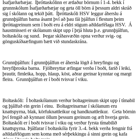
Ísafjarðarbæjar. Íþróttaskólinn er ætlaður börnum í 1-4. bekk í
grunnskólum Ísafjarðarbæjar og geta öll börn á þessum aldri skráð
sig í skólann og tekið þátt. Íþróttaskóli HSV leggur áherslu á
grunnþjálfun barna ásamt því að þau fái þjálfun í flestum þeim
íþróttagreinum sem í boði eru á eldri stigum aðildarfélaga HSV. Á
haustmisseri er skólanum skipt upp í þrjá hluta þ.e. grunnþjálfun,
boltaskóla og sund. Þegar skíðasvæðin opna verður svig- og
gönguskíðaæfingum bætt við stundaskrána.
Grunnþjálfun: Í grunnþjálfun er áhersla lögð á hreyfingu og
hreyfiþroska barna. Fjölbreyttar æfingar verða í boði, farið í leiki,
þrautir, fimleika, hopp, hlaup, köst, aðrar greinar kynntar og margt
fleira. Grunnþjálfun er í boði tvisvar í viku.
Boltaskóli: Í boltaskólanum verður boltagreinum skipt upp í tímabil
og þjálfuð ein grein í einu. Boltagreinarnar í skólanum eru
knattspyrna, blak, körfuknattleikur og handknattleikur. Geta börnin
því fengið að kynnast öllum þessum greinum og æft hverja grein.
Boltaskóli er í boði tvisvar í viku og verður fyrsta tímabilið
knattspyrna. Þjálfarar í boltaskóla fyrir 3.-4. bekk verða fengnir frá
aðildafélögum sem koma með sérþekkingu á sinni grein og kafa