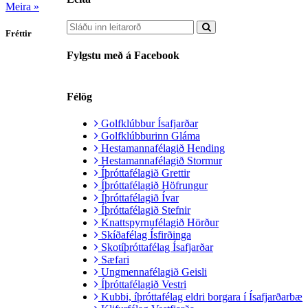
Meira »
Fréttir
Fylgstu með á Facebook
Félög
Golfklúbbur Ísafjarðar
Golfklúbburinn Gláma
Hestamannafélagið Hending
Hestamannafélagið Stormur
Íþróttafélagið Grettir
Íþróttafélagið Höfrungur
Íþróttafélagið Ívar
Íþróttafélagið Stefnir
Knattspyrnufélagið Hörður
Skíðafélag Ísfirðinga
Skotíþróttafélag Ísafjarðar
Sæfari
Ungmennafélagið Geisli
Íþróttafélagið Vestri
Kubbi, íþróttafélag eldri borgara í Ísafjarðarbæ