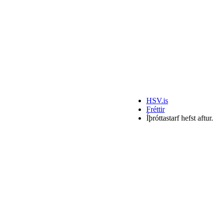
HSV.is
Fréttir
Íþróttastarf hefst aftur.