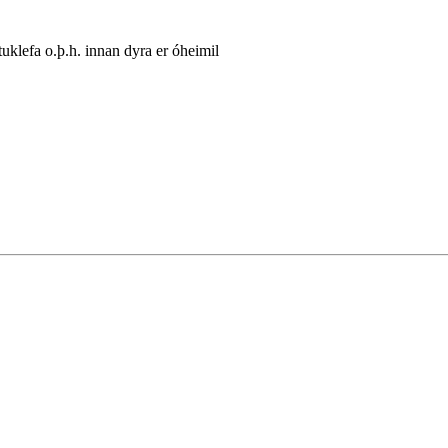
lefa o.þ.h. innan dyra er óheimil