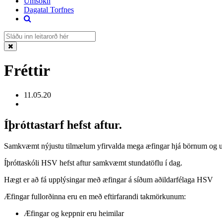
Umsókn
Dagatal Torfnes
Fréttir
11.05.20
Íþróttastarf hefst aftur.
Samkvæmt nýjustu tilmælum yfirvalda mega æfingar hjá börnum og un
Íþróttaskóli HSV hefst aftur samkvæmt stundatöflu í dag.
Hægt er að fá upplýsingar með æfingar á síðum aðildarfélaga HSV
Æfingar fullorðinna eru en með eftirfarandi takmörkunum:
Æfingar og keppnir eru heimilar