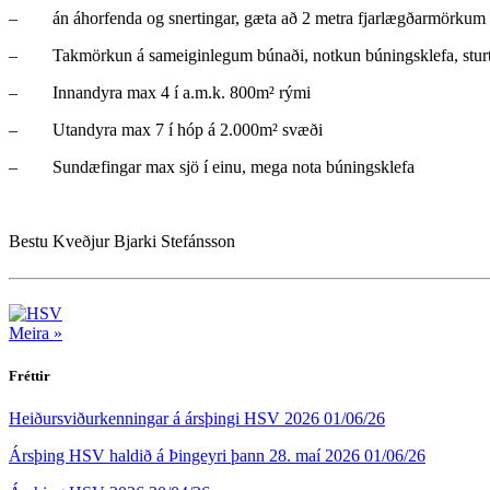
– án áhorfenda og snertingar, gæta að 2 metra fjarlægðarmörkum
– Takmörkun á sameiginlegum búnaði, notkun búningsklefa, sturtuk
– Innandyra max 4 í a.m.k. 800m² rými
– Utandyra max 7 í hóp á 2.000m² svæði
– Sundæfingar max sjö í einu, mega nota búningsklefa
Bestu Kveðjur Bjarki Stefánsson
Meira »
Fréttir
Heiðursviðurkenningar á ársþingi HSV 2026
01/06/26
Ársþing HSV haldið á Þingeyri þann 28. maí 2026
01/06/26