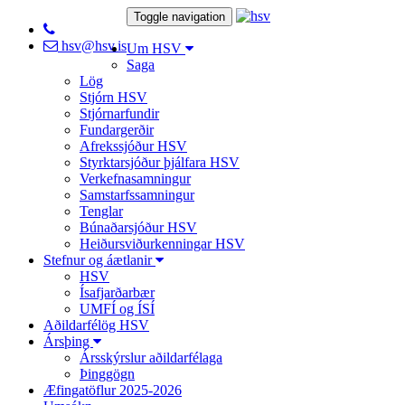
Toggle navigation
hsv@hsv.is
Um HSV
Saga
Lög
Stjórn HSV
Stjórnarfundir
Fundargerðir
Afrekssjóður HSV
Styrktarsjóður þjálfara HSV
Verkefnasamningur
Samstarfssamningur
Tenglar
Búnaðarsjóður HSV
Heiðursviðurkenningar HSV
Stefnur og áætlanir
HSV
Ísafjarðarbær
UMFÍ og ÍSÍ
Aðildarfélög HSV
Ársþing
Ársskýrslur aðildarfélaga
Þinggögn
Æfingatöflur 2025-2026