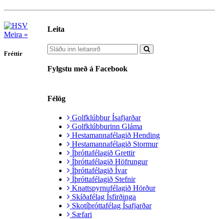
Leita
Meira »
Fréttir
Fylgstu með á Facebook
Félög
Golfklúbbur Ísafjarðar
Golfklúbburinn Gláma
Hestamannafélagið Hending
Hestamannafélagið Stormur
Íþróttafélagið Grettir
Íþróttafélagið Höfrungur
Íþróttafélagið Ívar
Íþróttafélagið Stefnir
Knattspyrnufélagið Hörður
Skíðafélag Ísfirðinga
Skotíþróttafélag Ísafjarðar
Sæfari