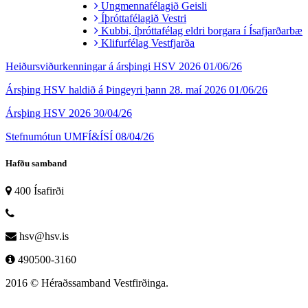
Ungmennafélagið Geisli
Íþróttafélagið Vestri
Kubbi, íþróttafélag eldri borgara í Ísafjarðarbæ
Klifurfélag Vestfjarða
Heiðursviðurkenningar á ársþingi HSV 2026
01/06/26
Ársþing HSV haldið á Þingeyri þann 28. maí 2026
01/06/26
Ársþing HSV 2026
30/04/26
Stefnumótun UMFÍ&ÍSÍ
08/04/26
Hafðu samband
400 Ísafirði
hsv@hsv.is
490500-3160
2016 © Héraðssamband Vestfirðinga.