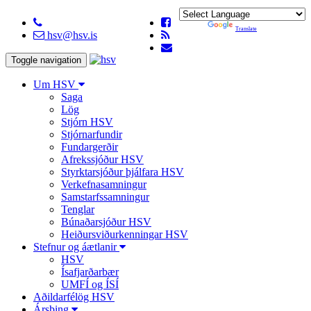
Powered by
Translate
hsv@hsv.is
Toggle navigation
Um HSV
Saga
Lög
Stjórn HSV
Stjórnarfundir
Fundargerðir
Afrekssjóður HSV
Styrktarsjóður þjálfara HSV
Verkefnasamningur
Samstarfssamningur
Tenglar
Búnaðarsjóður HSV
Heiðursviðurkenningar HSV
Stefnur og áætlanir
HSV
Ísafjarðarbær
UMFÍ og ÍSÍ
Aðildarfélög HSV
Ársþing