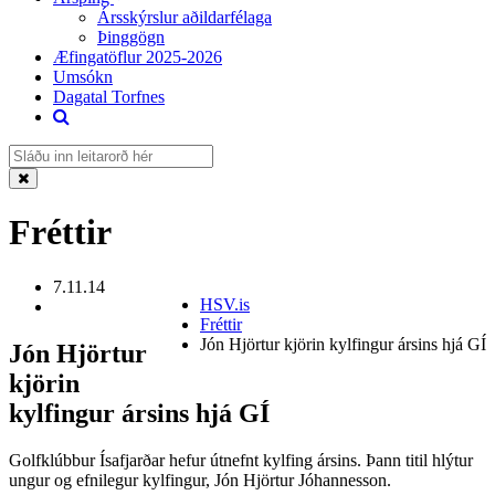
Ársskýrslur aðildarfélaga
Þinggögn
Æfingatöflur 2025-2026
Umsókn
Dagatal Torfnes
Fréttir
7.11.14
HSV.is
Fréttir
Jón Hjörtur kjörin kylfingur ársins hjá GÍ
Jón Hjörtur
kjörin
kylfingur ársins hjá GÍ
Golfklúbbur Ísafjarðar hefur útnefnt kylfing ársins. Þann titil hlýtur
ungur og efnilegur kylfingur, Jón Hjörtur Jóhannesson.