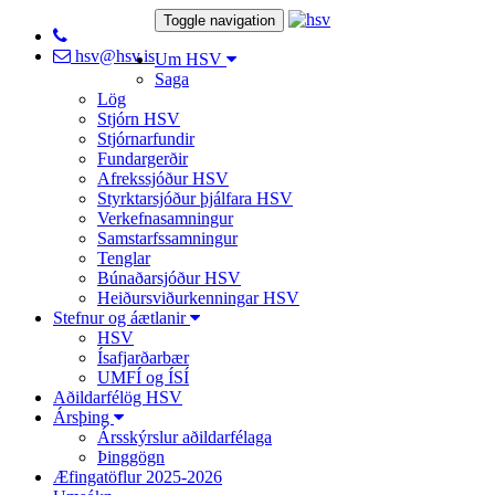
Toggle navigation
hsv@hsv.is
Um HSV
Saga
Lög
Stjórn HSV
Stjórnarfundir
Fundargerðir
Afrekssjóður HSV
Styrktarsjóður þjálfara HSV
Verkefnasamningur
Samstarfssamningur
Tenglar
Búnaðarsjóður HSV
Heiðursviðurkenningar HSV
Stefnur og áætlanir
HSV
Ísafjarðarbær
UMFÍ og ÍSÍ
Aðildarfélög HSV
Ársþing
Ársskýrslur aðildarfélaga
Þinggögn
Æfingatöflur 2025-2026