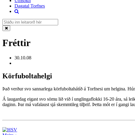
Umsókn
Dagatal Torfnes
Fréttir
30.10.08
Körfuboltahelgi
Það verður svo sannarlega körfuboltahátíð á Torfnesi um helgina. Hú
Á laugardag eigast svo sömu lið við í unglingaflokki 16-20 ára, sá lei
daginn. Þar má vafalaust sjá skemmtileg tilþrif. Þetta mót er í gangi 