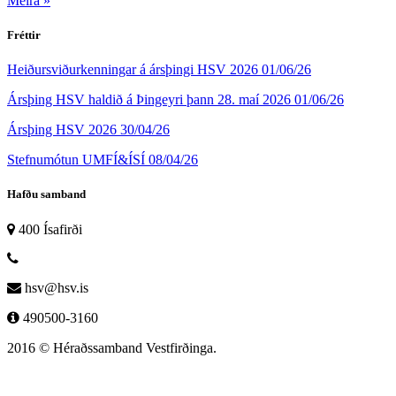
Meira »
Fréttir
Heiðursviðurkenningar á ársþingi HSV 2026
01/06/26
Ársþing HSV haldið á Þingeyri þann 28. maí 2026
01/06/26
Ársþing HSV 2026
30/04/26
Stefnumótun UMFÍ&ÍSÍ
08/04/26
Hafðu samband
400 Ísafirði
hsv@hsv.is
490500-3160
2016 © Héraðssamband Vestfirðinga.