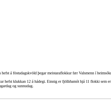
n hefst á föstudagskvöld þegar meistaraflokkur fær Valsmenn í heimsók
kur hefst klukkan 12 á hádegi. Einnig er fjölliðamót hjá 11 flokki sem e
laugardag og sunnudag.