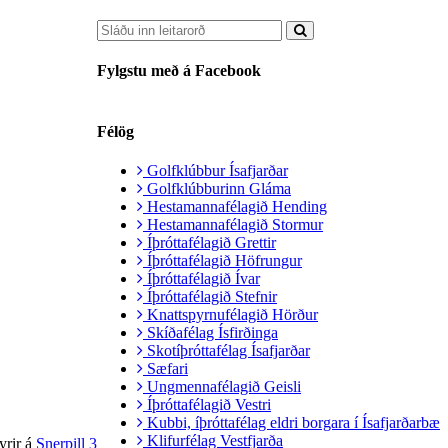
Fylgstu með á Facebook
Félög
Golfklúbbur Ísafjarðar
Golfklúbburinn Gláma
Hestamannafélagið Hending
Hestamannafélagið Stormur
Íþróttafélagið Grettir
Íþróttafélagið Höfrungur
Íþróttafélagið Ívar
Íþróttafélagið Stefnir
Knattspyrnufélagið Hörður
Skíðafélag Ísfirðinga
Skotíþróttafélag Ísafjarðar
Sæfari
Ungmennafélagið Geisli
Íþróttafélagið Vestri
Kubbi, íþróttafélag eldri borgara í Ísafjarðarbæ
Klifurfélag Vestfjarða
yrir á
Snerpill 3