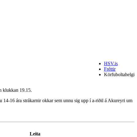
HSV.is
Fréttir
Körfuboltahelgi
n klukkan 19.15.
ru 14-16 ára strákarnir okkar sem unnu sig upp í a-riðil á Akureyri um
Leita