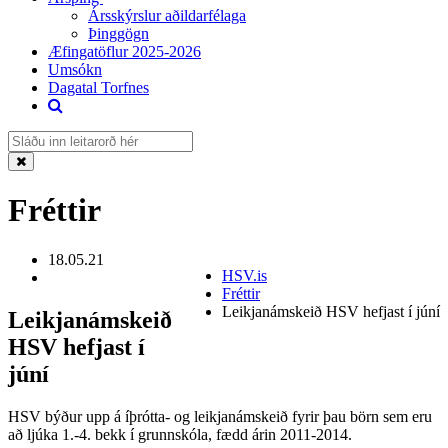
Ársskýrslur aðildarfélaga
Þinggögn
Æfingatöflur 2025-2026
Umsókn
Dagatal Torfnes
Fréttir
18.05.21
HSV.is
Fréttir
Leikjanámskeið HSV hefjast í júní
Leikjanámskeið
HSV hefjast í
júní
HSV býður upp á íþrótta- og leikjanámskeið fyrir þau börn sem eru
að ljúka 1.-4. bekk í grunnskóla, fædd árin 2011-2014.