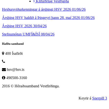
Klifurfélag Vestfjarða
Heiðursviðurkenningar á ársþingi HSV 2026
01/06/26
Ársþing HSV haldið á Þingeyri þann 28. maí 2026
01/06/26
Ársþing HSV 2026
30/04/26
Stefnumótun UMFÍ&ÍSÍ
08/04/26
Hafðu samband
400 Ísafirði
hsv@hsv.is
490500-3160
2016 © Héraðssamband Vestfirðinga.
Keyrir á
Snerpill 3