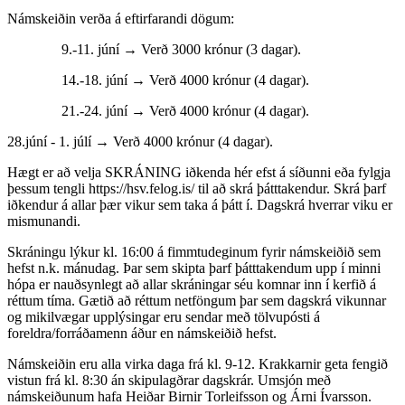
Námskeiðin verða á eftirfarandi dögum:
9.-11. júní → Verð 3000 krónur (3 dagar).
14.-18. júní → Verð 4000 krónur (4 dagar).
21.-24. júní → Verð 4000 krónur (4 dagar).
28.júní - 1. júlí → Verð 4000 krónur (4 dagar).
Hægt er að velja SKRÁNING iðkenda hér efst á síðunni eða fylgja
þessum tengli https://hsv.felog.is/ til að skrá þátttakendur. Skrá þarf
iðkendur á allar þær vikur sem taka á þátt í. Dagskrá hverrar viku er
mismunandi.
Skráningu lýkur kl. 16:00 á fimmtudeginum fyrir námskeiðið sem
hefst n.k. mánudag. Þar sem skipta þarf þátttakendum upp í minni
hópa er nauðsynlegt að allar skráningar séu komnar inn í kerfið á
réttum tíma. Gætið að réttum netföngum þar sem dagskrá vikunnar
og mikilvægar upplýsingar eru sendar með tölvupósti á
foreldra/forráðamenn áður en námskeiðið hefst.
Námskeiðin eru alla virka daga frá kl. 9-12. Krakkarnir geta fengið
vistun frá kl. 8:30 án skipulagðrar dagskrár. Umsjón með
námskeiðunum hafa Heiðar Birnir Torleifsson og Árni Ívarsson.