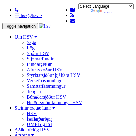
Powered by
Translate
hsv@hsv.is
Toggle navigation
Um HSV
Saga
Lög
Stjórn HSV
Stjórnarfundir
Fundargerðir
Afrekssjóður HSV
Styrktarsjóður þjálfara HSV
Verkefnasamningur
Samstarfssamningur
Tenglar
Búnaðarsjóður HSV
Heiðursviðurkenningar HSV
Stefnur og áætlanir
HSV
Ísafjarðarbær
UMFÍ og ÍSÍ
Aðildarfélög HSV
Ársþing