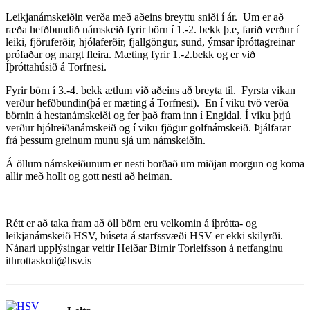
Leikjanámskeiðin verða með aðeins breyttu sniði í ár. Um er að
ræða hefðbundið námskeið fyrir börn í 1.-2. bekk þ.e, farið verður í
leiki, fjöruferðir, hjólaferðir, fjallgöngur, sund, ýmsar íþróttagreinar
prófaðar og margt fleira. Mæting fyrir 1.-2.bekk og er við
Íþróttahúsið á Torfnesi.
Fyrir börn í 3.-4. bekk ætlum við aðeins að breyta til. Fyrsta vikan
verður hefðbundin(þá er mæting á Torfnesi). En í viku tvö verða
börnin á hestanámskeiði og fer það fram inn í Engidal. Í viku þrjú
verður hjólreiðanámskeið og í viku fjögur golfnámskeið. Þjálfarar
frá þessum greinum munu sjá um námskeiðin.
Á öllum námskeiðunum er nesti borðað um miðjan morgun og koma
allir með hollt og gott nesti að heiman.
Rétt er að taka fram að öll börn eru velkomin á íþrótta- og
leikjanámskeið HSV, búseta á starfssvæði HSV er ekki skilyrði.
Nánari upplýsingar veitir Heiðar Birnir Torleifsson á netfanginu
ithrottaskoli@hsv.is