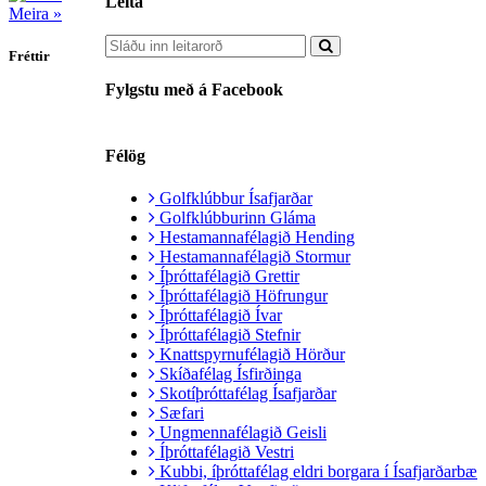
Leita
Meira »
Fréttir
Fylgstu með á Facebook
Félög
Golfklúbbur Ísafjarðar
Golfklúbburinn Gláma
Hestamannafélagið Hending
Hestamannafélagið Stormur
Íþróttafélagið Grettir
Íþróttafélagið Höfrungur
Íþróttafélagið Ívar
Íþróttafélagið Stefnir
Knattspyrnufélagið Hörður
Skíðafélag Ísfirðinga
Skotíþróttafélag Ísafjarðar
Sæfari
Ungmennafélagið Geisli
Íþróttafélagið Vestri
Kubbi, íþróttafélag eldri borgara í Ísafjarðarbæ