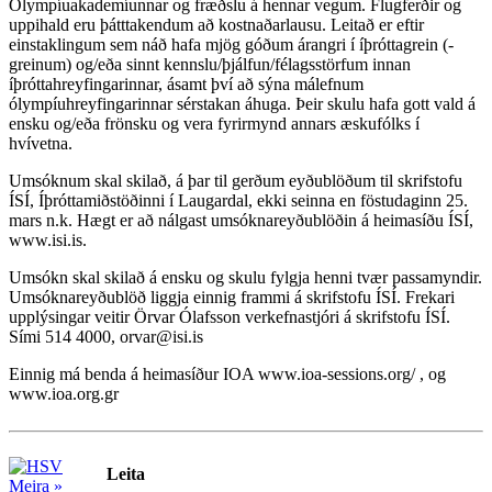
Ólympíuakademíunnar og fræðslu á hennar vegum. Flugferðir og
uppihald eru þátttakendum að kostnaðarlausu. Leitað er eftir
einstaklingum sem náð hafa mjög góðum árangri í íþróttagrein (-
greinum) og/eða sinnt kennslu/þjálfun/félagsstörfum innan
íþróttahreyfingarinnar, ásamt því að sýna málefnum
ólympíuhreyfingarinnar sérstakan áhuga. Þeir skulu hafa gott vald á
ensku og/eða frönsku og vera fyrirmynd annars æskufólks í
hvívetna.
Umsóknum skal skilað, á þar til gerðum eyðublöðum til skrifstofu
ÍSÍ, Íþróttamiðstöðinni í Laugardal, ekki seinna en föstudaginn 25.
mars n.k. Hægt er að nálgast umsóknareyðublöðin á heimasíðu ÍSÍ,
www.isi.is.
Umsókn skal skilað á ensku og skulu fylgja henni tvær passamyndir.
Umsóknareyðublöð liggja einnig frammi á skrifstofu ÍSÍ. Frekari
upplýsingar veitir Örvar Ólafsson verkefnastjóri á skrifstofu ÍSÍ.
Sími 514 4000, orvar@isi.is
Einnig má benda á heimasíður IOA www.ioa-sessions.org/ , og
www.ioa.org.gr
Leita
Meira »