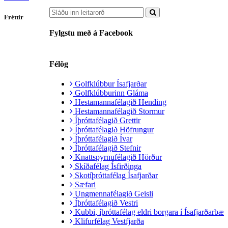
Fréttir
Fylgstu með á Facebook
Félög
Golfklúbbur Ísafjarðar
Golfklúbburinn Gláma
Hestamannafélagið Hending
Hestamannafélagið Stormur
Íþróttafélagið Grettir
Íþróttafélagið Höfrungur
Íþróttafélagið Ívar
Íþróttafélagið Stefnir
Knattspyrnufélagið Hörður
Skíðafélag Ísfirðinga
Skotíþróttafélag Ísafjarðar
Sæfari
Ungmennafélagið Geisli
Íþróttafélagið Vestri
Kubbi, íþróttafélag eldri borgara í Ísafjarðarbæ
Klifurfélag Vestfjarða