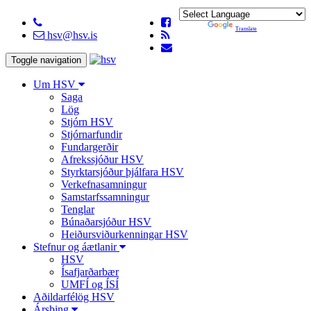
Powered by
Translate
hsv@hsv.is
Toggle navigation
Um HSV
Saga
Lög
Stjórn HSV
Stjórnarfundir
Fundargerðir
Afrekssjóður HSV
Styrktarsjóður þjálfara HSV
Verkefnasamningur
Samstarfssamningur
Tenglar
Búnaðarsjóður HSV
Heiðursviðurkenningar HSV
Stefnur og áætlanir
HSV
Ísafjarðarbær
UMFÍ og ÍSÍ
Aðildarfélög HSV
Ársþing