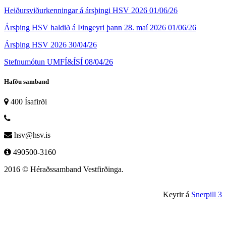
Heiðursviðurkenningar á ársþingi HSV 2026
01/06/26
Ársþing HSV haldið á Þingeyri þann 28. maí 2026
01/06/26
Ársþing HSV 2026
30/04/26
Stefnumótun UMFÍ&ÍSÍ
08/04/26
Hafðu samband
400 Ísafirði
hsv@hsv.is
490500-3160
2016 © Héraðssamband Vestfirðinga.
Keyrir á
Snerpill 3