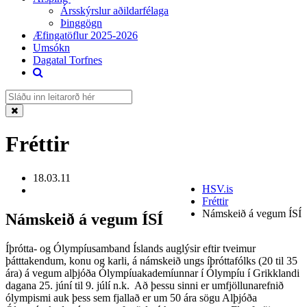
Ársskýrslur aðildarfélaga
Þinggögn
Æfingatöflur 2025-2026
Umsókn
Dagatal Torfnes
Fréttir
18.03.11
HSV.is
Fréttir
Námskeið á vegum ÍSÍ
Námskeið á vegum ÍSÍ
Íþrótta- og Ólympíusamband Íslands auglýsir eftir tveimur
þátttakendum, konu og karli, á námskeið ungs íþróttafólks (20 til 35
ára) á vegum alþjóða Ólympíuakademíunnar í Ólympíu í Grikklandi
dagana 25. júní til 9. júlí n.k. Að þessu sinni er umfjöllunarefnið
ólympismi auk þess sem fjallað er um 50 ára sögu Alþjóða