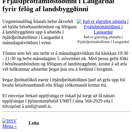
Frjálsíþróttamiðstöðinni í Laugardal
fyrir félög af landsbyggðinni
Ungmennafélag Íslands hefur ákveðið
að bjóða héraðssamböndum og félögum
á landsbyggðinni upp á aðstöðu í
frjálsíþróttahöllinni í Laugardal á
Það er glæsileg aðstaða í
Frjálsíþróttahöllinni í Laugardal
mánudagskvöldum í vetur.
Tíminn sem hér um ræðir er á mánudagskvöldum frá klukkan 19:30
- 21:30 og hefst mánudaginn 5. nóvember nk. Með þessu gefst fólki
í héraðssamböndum og félögum af landsbyggðinni, kostur á að æfa
við fullkomnar aðstæður þegar þau eru á ferðinni í borginni.
Þegar íþróttafólkið mætir í frjálsíþróttahöllinni þarf að gefa upp frá
hvaða héraðssambandi eða félagi viðkomandi kemur frá.
Ef einverjar frekari upplýsinga er óskað þá hægt að fá nánari
upplýsingar í þjónustumiðstöð UMFÍ í síma 568-2929 eða í
tölvupósti á umfi@umfi.is.
Leita
Meira »