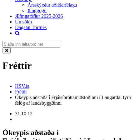
Ársskýrslur aðildarfélaga
Þinggögn
Æfingatöflur 2025-2026
Umsókn
Dagatal Torfnes
Fréttir
HSV.is
Fréttir
Ókeypis aðstaða í Frjálsíþróttamiðstöðinni í Laugardal fyrir
félög af landsbyggðinni
31.10.12
Ókeypis aðstaða í