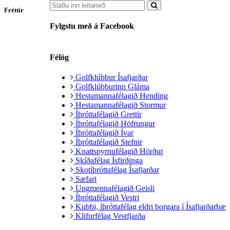
Fréttir
Fylgstu með á Facebook
Félög
Golfklúbbur Ísafjarðar
Golfklúbburinn Gláma
Hestamannafélagið Hending
Hestamannafélagið Stormur
Íþróttafélagið Grettir
Íþróttafélagið Höfrungur
Íþróttafélagið Ívar
Íþróttafélagið Stefnir
Knattspyrnufélagið Hörður
Skíðafélag Ísfirðinga
Skotíþróttafélag Ísafjarðar
Sæfari
Ungmennafélagið Geisli
Íþróttafélagið Vestri
Kubbi, íþróttafélag eldri borgara í Ísafjarðarbæ
Klifurfélag Vestfjarða