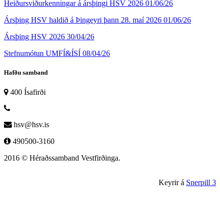
Heiðursviðurkenningar á ársþingi HSV 2026
01/06/26
Ársþing HSV haldið á Þingeyri þann 28. maí 2026
01/06/26
Ársþing HSV 2026
30/04/26
Stefnumótun UMFÍ&ÍSÍ
08/04/26
Hafðu samband
400 Ísafirði
hsv@hsv.is
490500-3160
2016 © Héraðssamband Vestfirðinga.
Keyrir á
Snerpill 3