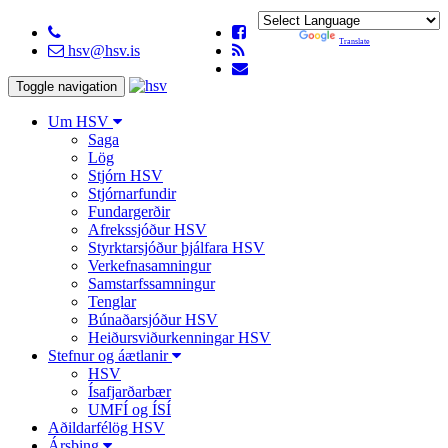
Powered by
Translate
hsv@hsv.is
Toggle navigation
Um HSV
Saga
Lög
Stjórn HSV
Stjórnarfundir
Fundargerðir
Afrekssjóður HSV
Styrktarsjóður þjálfara HSV
Verkefnasamningur
Samstarfssamningur
Tenglar
Búnaðarsjóður HSV
Heiðursviðurkenningar HSV
Stefnur og áætlanir
HSV
Ísafjarðarbær
UMFÍ og ÍSÍ
Aðildarfélög HSV
Ársþing