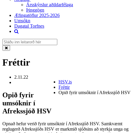
Ársskýrslur aðildarfélaga
Þinggögn
Æfingatöflur 2025-2026
Umsókn
Dagatal Torfnes
Fréttir
2.11.22
HSV.is
Fréttir
Opið fyrir umsóknir í Afrekssjóð HSV
Opið fyrir
umsóknir í
Afrekssjóð HSV
Opnað hefur verið fyrir umsóknir í Afrekssjóð HSV. Samkvæmt
reglugerð Afrekssjóðs HSV er markmið sjóðsins að styrkja unga og