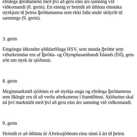
efnilega íþróttamenn með því að gera eins árs samning við
viðkomandi (8. grein). En einnig er heimilt að úthluta einstaka
styrkjum til þeirra íþróttamanna sem ekki falla undir skilyrði til
samnings (9. grein).
3. grein
Eingöngu iðkendur aðildarfélaga HSV, sem stunda íþróttir sem
viðurkenndar eru af Íþrótta- og Ólympíusambandi Íslands (ÍSÍ), geta
sótt um styrk úr sjóðnum.
8. grein
Meginmarkmið sjóðsins er að styrkja unga og efnilega íþróttamenn
sem líklegir eru til að verða afreksmenn í framtíðinni. Sjóðurinn skal
ná því markmiði með því að gera eins árs samning við viðkomandi.
9. grein
Heimilt er að úthluta úr Afrekssjóðnum einu sinni á ári til þeirra