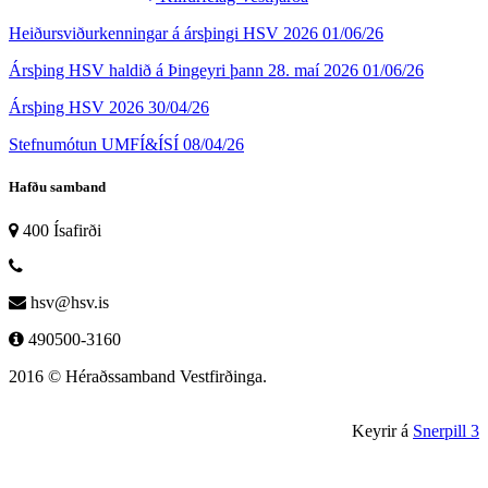
Heiðursviðurkenningar á ársþingi HSV 2026
01/06/26
Ársþing HSV haldið á Þingeyri þann 28. maí 2026
01/06/26
Ársþing HSV 2026
30/04/26
Stefnumótun UMFÍ&ÍSÍ
08/04/26
Hafðu samband
400 Ísafirði
hsv@hsv.is
490500-3160
2016 © Héraðssamband Vestfirðinga.
Keyrir á
Snerpill 3