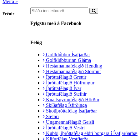
Meira »
Fréttir
Fylgstu með á Facebook
Félög
Golfklúbbur Ísafjarðar
Golfklúbburinn Gláma
Hestamannafélagið Hending
Hestamannafélagið Stormur
Íþróttafélagið Grettir
Íþróttafélagið Höfrungur
Íþróttafélagið Ívar
Íþróttafélagið Stefnir
Knattspyrnufélagið Hörður
Skíðafélag Ísfirðinga
Skotíþróttafélag Ísafjarðar
Sæfari
Ungmennafélagið Geisli
Íþróttafélagið Vestri
Kubbi, íþróttafélag eldri borgara í Ísafjarðarbæ
Klifurfélag Vestfjarða