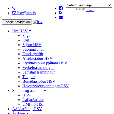
Powered by
Translate
hsv@hsv.is
Toggle navigation
Um HSV
Saga
Lög
Stjórn HSV
Stjórnarfundir
Fundargerðir
Afrekssjóður HSV
Styrktarsjóður þjálfara HSV
Verkefnasamningur
Samstarfssamningur
Tenglar
Búnaðarsjóður HSV
Heiðursviðurkenningar HSV
Stefnur og áætlanir
HSV
Ísafjarðarbær
UMFÍ og ÍSÍ
Aðildarfélög HSV
Ársþing