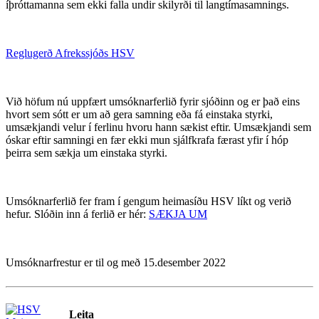
íþróttamanna sem ekki falla undir skilyrði til langtímasamnings.
Reglugerð Afrekssjóðs HSV
Við höfum nú uppfært umsóknarferlið fyrir sjóðinn og er það eins
hvort sem sótt er um að gera samning eða fá einstaka styrki,
umsækjandi velur í ferlinu hvoru hann sækist eftir. Umsækjandi sem
óskar eftir samningi en fær ekki mun sjálfkrafa færast yfir í hóp
þeirra sem sækja um einstaka styrki.
Umsóknarferlið fer fram í gengum heimasíðu HSV líkt og verið
hefur. Slóðin inn á ferlið er hér:
SÆKJA UM
Umsóknarfrestur er til og með 15.desember 2022
Leita