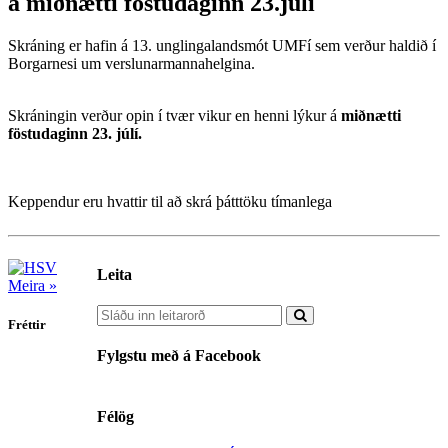
á miðnætti föstudaginn 23.júlí
Skráning er hafin á 13. unglingalandsmót UMFí sem verður haldið í
Borgarnesi um verslunarmannahelgina.
Skráningin verður opin í tvær vikur en henni lýkur á
miðnætti
föstudaginn 23. júlí.
Keppendur eru hvattir til að skrá þátttöku tímanlega
Leita
Meira »
Fréttir
Fylgstu með á Facebook
Félög