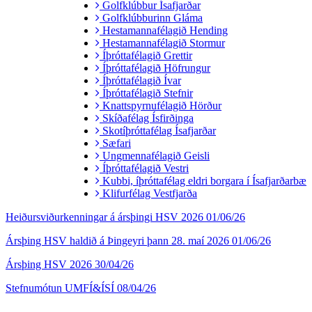
Golfklúbbur Ísafjarðar
Golfklúbburinn Gláma
Hestamannafélagið Hending
Hestamannafélagið Stormur
Íþróttafélagið Grettir
Íþróttafélagið Höfrungur
Íþróttafélagið Ívar
Íþróttafélagið Stefnir
Knattspyrnufélagið Hörður
Skíðafélag Ísfirðinga
Skotíþróttafélag Ísafjarðar
Sæfari
Ungmennafélagið Geisli
Íþróttafélagið Vestri
Kubbi, íþróttafélag eldri borgara í Ísafjarðarbæ
Klifurfélag Vestfjarða
Heiðursviðurkenningar á ársþingi HSV 2026
01/06/26
Ársþing HSV haldið á Þingeyri þann 28. maí 2026
01/06/26
Ársþing HSV 2026
30/04/26
Stefnumótun UMFÍ&ÍSÍ
08/04/26