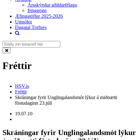
Ársskýrslur aðildarfélaga
Þinggögn
Æfingatöflur 2025-2026
Umsókn
Dagatal Torfnes
Fréttir
HSV.is
Fréttir
Skráningar fyrir Unglingalandsmót lýkur á miðnætti
föstudaginn 23.júlí
19.07.10
Skráningar fyrir Unglingalandsmót lýkur