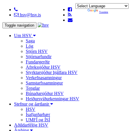
Powered by
Translate
hsv@hsv.is
Toggle navigation
Um HSV
Saga
Lög
Stjórn HSV
Stjórnarfundir
Fundargerðir
Afrekssjóður HSV
Styrktarsjóður þjálfara HSV
Verkefnasamningur
Samstarfssamningur
Tenglar
Búnaðarsjóður HSV
Heiðursviðurkenningar HSV
Stefnur og áætlanir
HSV
Ísafjarðarbær
UMFÍ og ÍSÍ
Aðildarfélög HSV
Ársþing