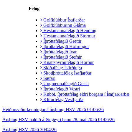
Félög
Golfklúbbur Ísafjarðar
Golfklúbburinn Gláma
Hestamannafélagið Hending
Hestamannafélagið Stormur
Íþróttafélagið Grettir
Íþróttafélagið Höfrungur
Íþróttafélagið Ívar
Íþróttafélagið Stefnir
Knattspyrnufélagið Hörður
Skíðafélag Ísfirðinga
Skotíþróttafélag Ísafjarðar
Sæfari
Ungmennafélagið Geisli
Íþróttafélagið Vestri
Kubbi, íþróttafélag eldri borgara í Ísafjarðarbæ
Klifurfélag Vestfjarða
Heiðursviðurkenningar á ársþingi HSV 2026
01/06/26
Ársþing HSV haldið á Þingeyri þann 28. maí 2026
01/06/26
Ársþing HSV 2026
30/04/26