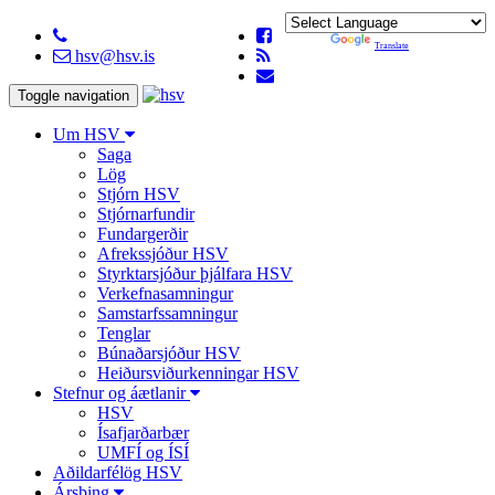
Powered by
Translate
hsv@hsv.is
Toggle navigation
Um HSV
Saga
Lög
Stjórn HSV
Stjórnarfundir
Fundargerðir
Afrekssjóður HSV
Styrktarsjóður þjálfara HSV
Verkefnasamningur
Samstarfssamningur
Tenglar
Búnaðarsjóður HSV
Heiðursviðurkenningar HSV
Stefnur og áætlanir
HSV
Ísafjarðarbær
UMFÍ og ÍSÍ
Aðildarfélög HSV
Ársþing