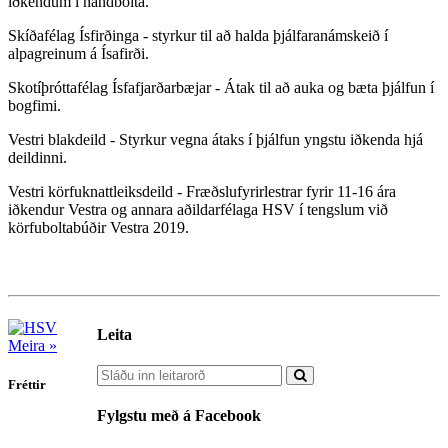
iðkendum í handbolta.
Skíðafélag Ísfirðinga - styrkur til að halda þjálfaranámskeið í
alpagreinum á Ísafirði.
Skotíþróttafélag Ísfafjarðarbæjar - Átak til að auka og bæta þjálfun í
bogfimi.
Vestri blakdeild - Styrkur vegna átaks í þjálfun yngstu iðkenda hjá
deildinni.
Vestri körfuknattleiksdeild - Fræðslufyrirlestrar fyrir 11-16 ára
iðkendur Vestra og annara aðildarfélaga HSV í tengslum við
körfuboltabúðir Vestra 2019.
Leita
Meira »
Fréttir
Fylgstu með á Facebook