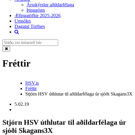
Ársskýrslur aðildarfélaga
Þinggögn
Æfingatöflur 2025-2026
Umsókn
Dagatal Torfnes
Fréttir
HSV.is
Fréttir
Stjórn HSV úthlutar til aðildarfélaga úr sjóði Skagans3X
5.02.19
Stjórn HSV úthlutar til aðildarfélaga úr
sjóði Skagans3X