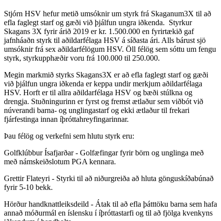
Stjórn HSV hefur metið umsóknir um styrk frá Skaganum3X til að
efla faglegt starf og gæði við þjálfun ungra iðkenda. Styrkur
Skagans 3X fyrir árið 2019 er kr. 1.500.000 en fyrirtækið gaf
jafnháaðn styrk til aðildarfélaga HSV á síðasta ári. Alls bárust sjö
umsóknir frá sex aðildarfélögum HSV. Öll félög sem sóttu um fengu
styrk, styrkupphæðir voru frá 100.000 til 250.000.
Megin markmið styrks Skagans3X er að efla faglegt starf og gæði
við þjálfun ungra iðkenda er keppa undir merkjum aðildarfélaga
HSV. Horft er til allra aðildarfélaga HSV og bæði stúlkna og
drengja. Stuðningurinn er fyrst og fremst ætlaður sem viðbót við
núverandi barna- og unglingastarf og ekki ætlaður til frekari
fjárfestinga innan íþróttahreyfingarinnar.
Þau félög og verkefni sem hlutu styrk eru:
Golfklúbbur Ísafjarðar - Golfæfingar fyrir börn og unglinga með
með námskeiðslotum PGA kennara.
Grettir Flateyri - Styrki til að niðurgreiða að hluta gönguskíðabúnað
fyrir 5-10 bekk.
Hörður handknattleiksdeild - Átak til að efla þátttöku barna sem hafa
annað móðurmál en íslensku í íþróttastarfi og til að fjölga kvenkyns