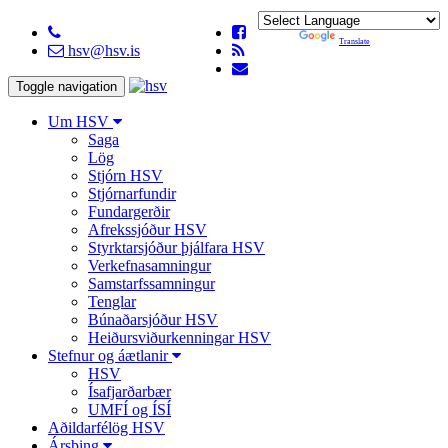
Powered by
Translate
hsv@hsv.is
Toggle navigation
Um HSV
Saga
Lög
Stjórn HSV
Stjórnarfundir
Fundargerðir
Afrekssjóður HSV
Styrktarsjóður þjálfara HSV
Verkefnasamningur
Samstarfssamningur
Tenglar
Búnaðarsjóður HSV
Heiðursviðurkenningar HSV
Stefnur og áætlanir
HSV
Ísafjarðarbær
UMFÍ og ÍSÍ
Aðildarfélög HSV
Ársþing