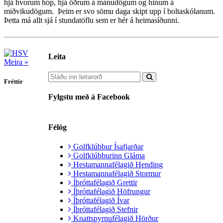
hjá hvorum hóp, hjá öðrum á mánudögum og hinum á
miðvikudögum. Þeim er svo sömu daga skipt upp í boltaskólanum.
Þetta má allt sjá í stundatöflu sem er hér á heimasíðunni.
Leita
Meira »
Fréttir
Fylgstu með á Facebook
Félög
Golfklúbbur Ísafjarðar
Golfklúbburinn Gláma
Hestamannafélagið Hending
Hestamannafélagið Stormur
Íþróttafélagið Grettir
Íþróttafélagið Höfrungur
Íþróttafélagið Ívar
Íþróttafélagið Stefnir
Knattspyrnufélagið Hörður