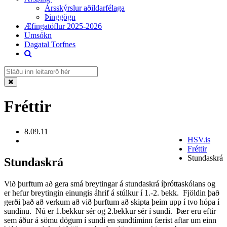
Ársskýrslur aðildarfélaga
Þinggögn
Æfingatöflur 2025-2026
Umsókn
Dagatal Torfnes
Fréttir
8.09.11
HSV.is
Fréttir
Stundaskrá
Stundaskrá
Við þurftum að gera smá breytingar á stundaskrá íþróttaskólans og
er hefur breytingin einungis áhrif á stúlkur í 1.-2. bekk. Fjöldin það
gerði það að verkum að við þurftum að skipta þeim upp í tvo hópa í
sundinu. Nú er 1.bekkur sér og 2.bekkur sér í sundi. Þær eru eftir
sem áður á sömu dögum í sundi en sundtíminn færist aftar um einn