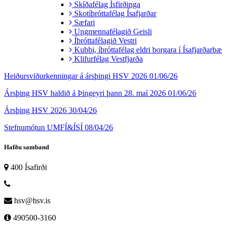
Skíðafélag Ísfirðinga
Skotíþróttafélag Ísafjarðar
Sæfari
Ungmennafélagið Geisli
Íþróttafélagið Vestri
Kubbi, íþróttafélag eldri borgara í Ísafjarðarbæ
Klifurfélag Vestfjarða
Heiðursviðurkenningar á ársþingi HSV 2026
01/06/26
Ársþing HSV haldið á Þingeyri þann 28. maí 2026
01/06/26
Ársþing HSV 2026
30/04/26
Stefnumótun UMFÍ&ÍSÍ
08/04/26
Hafðu samband
400 Ísafirði
hsv@hsv.is
490500-3160