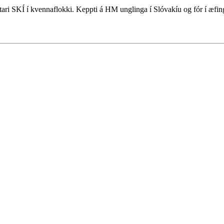
tari SKÍ í kvennaflokki. Keppti á HM unglinga í Slóvakíu og fór í æfin