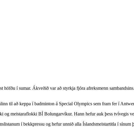
ist höfðu í sumar. Ákveðið var að styrkja fjóra afreksmenn sambandsins
nn til að keppa í badminton á Special Olympics sem fram fer í Antwer
 og meistaraflokki BÍ Bolungarvíkur. Hann hefur auk þess tvívegis verið
imslistanum í bekkpressu og hefur unnið alla Íslandsmeistartitla í sínu