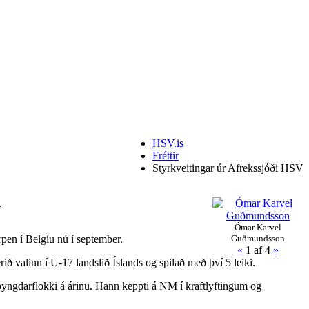
HSV.is
Fréttir
Styrkveitingar úr Afrekssjóði HSV
.
Ómar Karvel
pen í Belgíu nú í september.
Guðmundsson
«
1
af 4
»
 valinn í U-17 landslið Íslands og spilað með því 5 leiki.
m þyngdarflokki á árinu. Hann keppti á NM í kraftlyftingum og