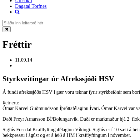
Umsókn
Dagatal Torfnes
Fréttir
11.09.14
Styrkveitingar úr Afrekssjóði HSV
Á fundi afrekssjóðs HSV í gær voru teknar fyrir styrkbeiðnir sem bor
Þeir eru:
Ómar Karvel Guðmundsson Íþróttafélaginu Ívari. Ómar Karvel var vali
Daði Freyr Arnarsson BÍ/Bolungarvík. Daði er markmaður hjá 2. flokki
Sigfús Fossdal Kraftlyftingafélaginu Víkingi. Sigfús er í 10 sæti á he
bekkpressu í ágúst og er á leið á HM í kraftlyftingum í nóvember.