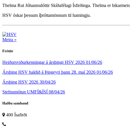
Thelma Rut Jóhannsdóttir Skíðafélagi Ísfirðinga. Thelma er bikarmeis
HSV óskar þessum íþróttamönnum til hamingju.
Meira »
Fréttir
Heiðursviðurkenningar á ársþingi HSV 2026
01/06/26
Ársþing HSV haldið á Þingeyri þann 28. maí 2026
01/06/26
Ársþing HSV 2026
30/04/26
Stefnumótun UMFÍ&ÍSÍ
08/04/26
Hafðu samband
400 Ísafirði