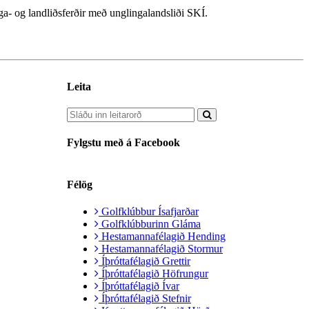
ga- og landliðsferðir með unglingalandsliði SKÍ.
Leita
Fylgstu með á Facebook
Félög
Golfklúbbur Ísafjarðar
Golfklúbburinn Gláma
Hestamannafélagið Hending
Hestamannafélagið Stormur
Íþróttafélagið Grettir
Íþróttafélagið Höfrungur
Íþróttafélagið Ívar
Íþróttafélagið Stefnir