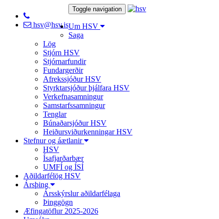
Toggle navigation
hsv@hsv.is
Um HSV
Saga
Lög
Stjórn HSV
Stjórnarfundir
Fundargerðir
Afrekssjóður HSV
Styrktarsjóður þjálfara HSV
Verkefnasamningur
Samstarfssamningur
Tenglar
Búnaðarsjóður HSV
Heiðursviðurkenningar HSV
Stefnur og áætlanir
HSV
Ísafjarðarbær
UMFÍ og ÍSÍ
Aðildarfélög HSV
Ársþing
Ársskýrslur aðildarfélaga
Þinggögn
Æfingatöflur 2025-2026