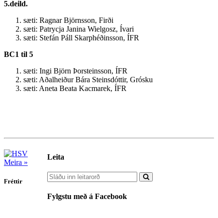
5.deild.
sæti: Ragnar Björnsson, Firði
sæti: Patrycja Janina Wielgosz, Ívari
sæti: Stefán Páll Skarphéðinsson, ÍFR
BC1 til 5
sæti: Ingi Björn Þorsteinsson, ÍFR
sæti: Aðalheiður Bára Steinsdóttir, Grósku
sæti: Aneta Beata Kacmarek, ÍFR
Leita
Meira »
Fréttir
Fylgstu með á Facebook