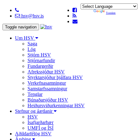
Powered by
Translate
hsv@hsv.is
Toggle navigation
Um HSV
Saga
Lög
Stjórn HSV
Stjórnarfundir
Fundargerðir
Afrekssjóður HSV
Styrktarsjóður þjálfara HSV
Verkefnasamningur
Samstarfssamningur
Tenglar
Búnaðarsjóður HSV
Heiðursviðurkenningar HSV
Stefnur og áætlanir
HSV
Ísafjarðarbær
UMFÍ og ÍSÍ
Aðildarfélög HSV
Ársþing