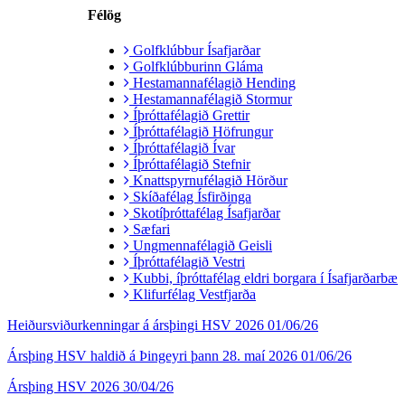
Félög
Golfklúbbur Ísafjarðar
Golfklúbburinn Gláma
Hestamannafélagið Hending
Hestamannafélagið Stormur
Íþróttafélagið Grettir
Íþróttafélagið Höfrungur
Íþróttafélagið Ívar
Íþróttafélagið Stefnir
Knattspyrnufélagið Hörður
Skíðafélag Ísfirðinga
Skotíþróttafélag Ísafjarðar
Sæfari
Ungmennafélagið Geisli
Íþróttafélagið Vestri
Kubbi, íþróttafélag eldri borgara í Ísafjarðarbæ
Klifurfélag Vestfjarða
Heiðursviðurkenningar á ársþingi HSV 2026
01/06/26
Ársþing HSV haldið á Þingeyri þann 28. maí 2026
01/06/26
Ársþing HSV 2026
30/04/26