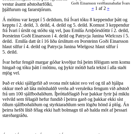
Goði Einarsson verðlaunahafar Ívars
vestur ásamt aðstoðarfólki,
«
1
af 2
»
þjálfurum og fararstjórum.
Á mótinu var keppt í 5 deildum, frá Ívari tóku 8 keppendur þátt og
kepptu í 2. deild, 3. deild, 4. deild og 5. deild. Komust 3 keppendur
frá Ívari í úrslit og stóðu sig vel, þau Emilía Arnþórsdóttir í 2. deild,
Þorsteinn Goði Einarsson í 4. deild og Patrycja Janina Wielcozs í 5.
deild. Emilía datt út í 16 liða úrslitum en Þorsteinn Goði Einarsson
hlaut silfur í 4. deild og Patrycja Janina Wielgosz hlaut silfur í
5. deild.
Ívar hefur fengið margar góðar kveðjur frá þeim félögum sem komu
hingað og tóku þátt í mótinu, og þykir mótið hafa tekist í alla staði
mjög vel.
Það er ekki sjálfgefið að svona mót takist svo vel og til að hjálpa
okkur með að láta mótshaldð verða að veruleika fengum við aðstoð
frá um 100 sjálfboðaliðum. Íþróttafélagið Ívar þakkar fyrir þá miklu
velvild sem félagið hefur fundið í þeirra garð og þakkar ekki síst
öllum sjálfboðaliðum og styrktaraðilum sem lögðu hönd á plóg. Án
þeirra hefði lítið félag ekki haft bolmagn til að halda mót af þessari
stærðargráðu.