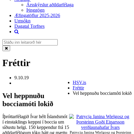
Ársskýrslur aðildarfélaga
Þinggögn
Æfingatöflur 2025-2026
Umsókn
Dagatal Torfnes
Fréttir
9.10.19
HSV.is
Fréttir
Vel heppnuðu bocciamóti lokið
Vel heppnuðu
bocciamóti lokið
Íþróttarfélagið Ívar hélt Íslandsmót
í einstaklings keppni í boccia um
síðustu helgi. 150 keppendur frá 15
aðildarfélögum tóku þátt og mættu
Patrycja Janina Wielgosz og Þorsteinn