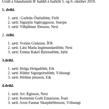
Úrslit á Íslandsmóti ÍF haldið á Ísafirði 5. og 6. október 2019.
1. deild.
sæti : Guðrún Ólafsdóttir, Firði
sæti: Sigurjón Sigtryggsson, Snerpu
sæti: Vilhjálmur Jónsson, Nesi
2. d
eild.
sæti: Sveinn Gíslason, ÍFR
sæti: Lára María Ingimundardóttir, Nesi
sæti: Emma Rakel Björnsdóttir, Þjóti
3.deild.
sæti: Helga Helgadóttir, Eik
sæti: Hildur Sigurgeirsdóttir, Völsungi
sæti: Héðinn jónsson, Eik
4.deild.
sæti: Ari Ægisson, Nesi
sæti: Þorsteinn Goði Einarsson, Ívari
sæti: Aron Fannar Skarphéðinsson, Völsungi